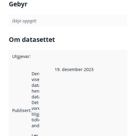
Gebyr
Ikkje oppgitt
Om datasettet
Utgjevar
:
19. desember 2023
Denne datoen
viser når
datasettet vart
henta inn av
data.norge.no.
Det kan ha
vore
Publisert
:
tilgjengeleg
tidlegare
andre stader.
Les meir om