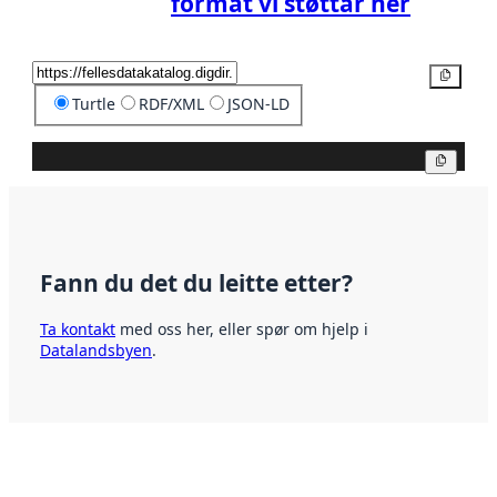
format vi støttar her
Kopier
Turtle
RDF/XML
JSON-LD
Kopier
Fann du det du leitte etter?
Ta kontakt
med oss her, eller spør om hjelp i
Datalandsbyen
.