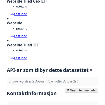
Webside Tiled GeoTIFF
octet
bin
Last ned
Webside
png
png
Last ned
Webside Tiled TIFF
octet
bin
Last ned
API-ar som tilbyr dette datasettet
0
Ingen registrerte API-ar tilbyr dette datasettet.
Gøym tomme rader
Kontaktinformasjon