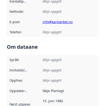
Kontaktpunkt
:
Ikkje oppgitt
Nettside
:
Ikkje oppgitt
E-post
:
info@kartverket.no
Telefon
:
Ikkje oppgitt
Om dataane
Språk
:
Ikkje oppgitt
Innhaldsleverandørar
Ikkje oppgitt
:
Opphav
:
Ikkje oppgitt
Oppdateringsfrekvens
Ikkje Planlagt
:
15. juni 1980
Først utgjeve
:
Denne datoen seier når dataa i dette datasettet 