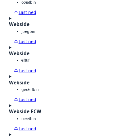
octet
bin
Last ned
Webside
jpeg
bin
Last ned
Webside
tiff
tif
Last ned
Webside
geotiff
bin
Last ned
Webside ECW
octet
bin
Last ned