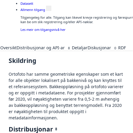
Datasett
Allmenn tilgang
Tilgjengeleg for alle. Tilgang kan likevel krevje registrering og førespu
kan be om slik registrering og/eller API-nøklar.
Les meir om tilgangsnivå her
Oversikt
Distribusjonar og API-ar
Detaljar
Diskusjonar
RDF
8
0
Skildring
Ortofoto har samme geometriske egenskaper som et kart
for alle objekter lokalisert på bakkenivå og kan knyttes til
et referansesystem. Bakkeoppløsning på ortofoto varierer
og er oppgitt i metadataene. For prosjekter gjennomført
før 2020, vil nøyaktigheten variere fra 0,5-2 m avhengig
av bakkeoppløsning og benyttet terrengmodell. Fra 2020
er nøyaktigheten til produktet oppgitt i
metadatainformasjonen.
Distribusjonar
8