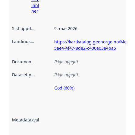
innhenting
her
Sist oppdatert
:
9. mai 2026
Landingsside
:
https://kartkatalog.geonorge.no/Metad
5ae4-4f47-8de2-c400e03e4ba5
Dokumentasjon
:
Ikkje oppgitt
Datasettype
:
Ikkje oppgitt
God (60%)
Metadatakvalitet
er ein indikator
på kor godt
datasettene er
beskrive ved
Metadatakvalitet
:
hjelp av
metadata.