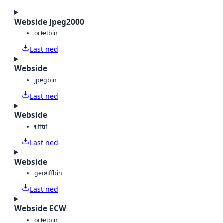
Webside Jpeg2000
octet
bin
Last ned
Webside
jpeg
bin
Last ned
Webside
tiff
tif
Last ned
Webside
geotiff
bin
Last ned
Webside ECW
octet
bin