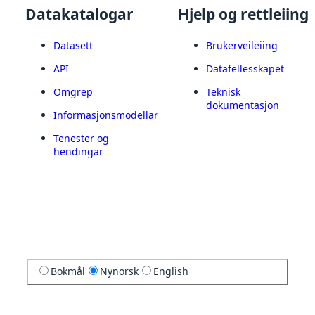
Datakatalogar
Hjelp og rettleiing
Datasett
Brukerveileiing
API
Datafellesskapet
Omgrep
Teknisk
dokumentasjon
Informasjonsmodellar
Tenester og
hendingar
Bokmål
Nynorsk
English