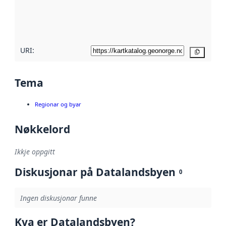
Les meir om
metadatakvalitet
her
URI:
Kopier
Tema
Regionar og byar
Nøkkelord
Ikkje oppgitt
Diskusjonar på Datalandsbyen
0
Ingen diskusjonar funne
Kva er Datalandsbyen?