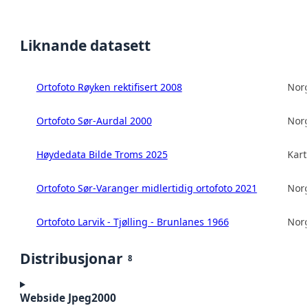
Liknande datasett
Ortofoto Røyken rektifisert 2008
Norg
Ortofoto Sør-Aurdal 2000
Norg
Høydedata Bilde Troms 2025
Kart
Ortofoto Sør-Varanger midlertidig ortofoto 2021
Norg
Ortofoto Larvik - Tjølling - Brunlanes 1966
Norg
Distribusjonar
8
Webside Jpeg2000