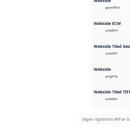
Webside
bin
geotiff
Webside ECW
bin
octet
Webside Tiled Ge
bin
octet
Webside
png
png
Webside Tiled TIF
bin
octet
Ingen registrerte API-ar ti