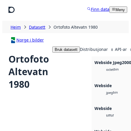
Hopp til hovudinnhald
Finn data
Meny
Heim
Datasett
Ortofoto Altevatn 1980
Norge i bilder
Distribusjonar
API-ar
Bruk datasett
8
Ortofoto
Webside Jpeg200
Altevatn
bin
octet
1980
Webside
bin
jpeg
Webside
tif
tiff