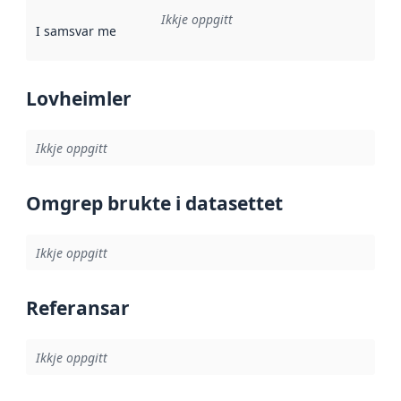
Ikkje oppgitt
I samsvar med
:
Referanse til ei implementeringsregel eller an
Lovheimler
Ikkje oppgitt
Omgrep brukte i datasettet
Ikkje oppgitt
Referansar
Ikkje oppgitt