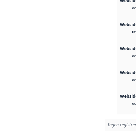
Webside
oc
Websid
tif
Webside
oc
Websid
oc
Websid
oc
Ingen registrer