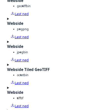
Webside
geotiff
bin
Last ned
Webside
png
png
Last ned
Webside
jpeg
bin
Last ned
Webside Tiled GeoTIFF
octet
bin
Last ned
Webside
tiff
tif
Last ned