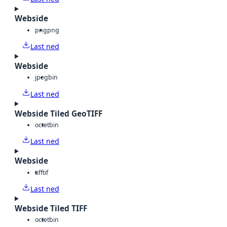
Webside
png
png
Last ned
Webside
jpeg
bin
Last ned
Webside Tiled GeoTIFF
octet
bin
Last ned
Webside
tiff
tif
Last ned
Webside Tiled TIFF
octet
bin