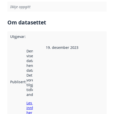
Ikkje oppgitt
Om datasettet
Utgjevar
:
19. desember 2023
Denne datoen
viser når
datasettet vart
henta inn av
data.norge.no.
Det kan ha
vore
Publisert
:
tilgjengeleg
tidlegare
andre stader.
Les meir om
innhenting
her