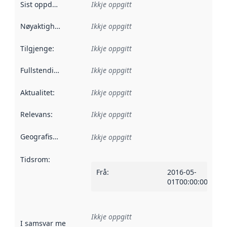
Sist oppdatert
:
Ikkje oppgitt
Nøyaktigheit
:
Ikkje oppgitt
Tilgjenge
:
Ikkje oppgitt
Fullstendigheit
:
Ikkje oppgitt
Aktualitet
:
Ikkje oppgitt
Relevans
:
Ikkje oppgitt
Geografisk område
:
Ikkje oppgitt
Tidsrom
:
Frå
:
2016-05-
01T00:00:00Z
Ikkje oppgitt
I samsvar med
:
Referanse til ei implementeringsregel eller an