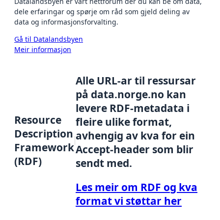
Datalandsbyen er vårt nettforum der du kan be om data,
dele erfaringar og spørje om råd som gjeld deling av
data og informasjonsforvalting.
Gå til Datalandsbyen
Meir informasjon
Alle URL-ar til ressursar
på data.norge.no kan
levere RDF-metadata i
Resource
fleire ulike format,
Description
avhengig av kva for ein
Framework
Accept-header som blir
(RDF)
sendt med.
Les meir om RDF og kva
format vi støttar her