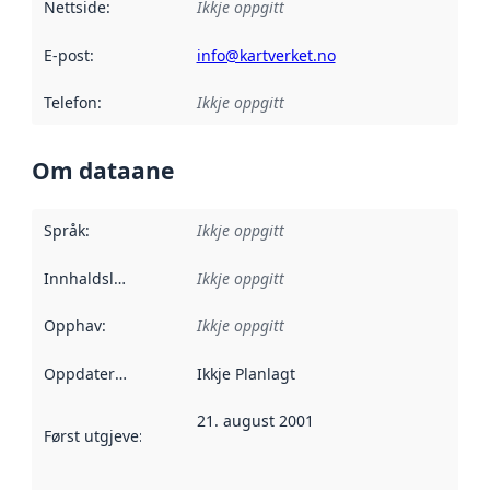
Nettside
:
Ikkje oppgitt
E-post
:
info@kartverket.no
Telefon
:
Ikkje oppgitt
Om dataane
Språk
:
Ikkje oppgitt
Innhaldsleverandørar
Ikkje oppgitt
:
Opphav
:
Ikkje oppgitt
Oppdateringsfrekvens
Ikkje Planlagt
:
21. august 2001
Først utgjeve
:
Denne datoen seier når dataa i dette datasettet 