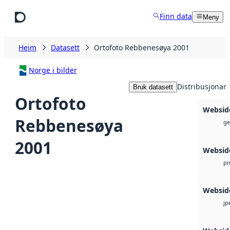
Hopp til hovudinnhald
Finn data
Meny
Heim
Datasett
Ortofoto Rebbenesøya 2001
Norge i bilder
Distribusjonar
Bruk datasett
Ortofoto
Websid
Rebbenesøya
ge
2001
Websid
p
Websid
jp