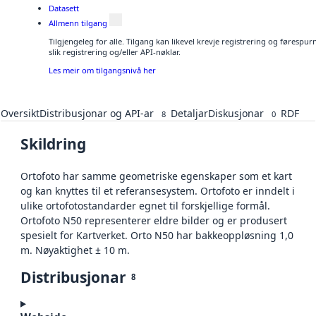
Datasett
Allmenn tilgang
Tilgjengeleg for alle. Tilgang kan likevel krevje registrering og føresp
slik registrering og/eller API-nøklar.
Les meir om tilgangsnivå her
Oversikt
Distribusjonar og API-ar
Detaljar
Diskusjonar
RDF
8
0
Skildring
Ortofoto har samme geometriske egenskaper som et kart
og kan knyttes til et referansesystem. Ortofoto er inndelt i
ulike ortofotostandarder egnet til forskjellige formål.
Ortofoto N50 representerer eldre bilder og er produsert
spesielt for Kartverket. Orto N50 har bakkeoppløsning 1,0
m. Nøyaktighet ± 10 m.
Distribusjonar
8