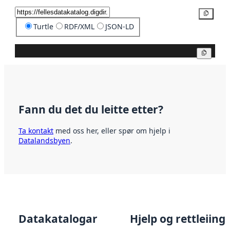
Kopier
Turtle
RDF/XML
JSON-LD
Kopier
Fann du det du leitte etter?
Ta kontakt
med oss her, eller spør om hjelp i
Datalandsbyen
.
Datakatalogar
Hjelp og rettleiing