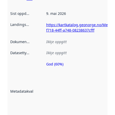
Sist oppdatert
:
9. mai 2026
Landingsside
:
https://kartkatalog.geonorge.no/Metad
f718-44ff-a748-08238637cfff
Dokumentasjon
:
Ikkje oppgitt
Datasettype
:
Ikkje oppgitt
God (60%)
Metadatakvalitet
er ein indikator
på kor godt
datasettene er
beskrive ved
Metadatakvalitet
:
hjelp av
metadata.
Les meir om
metadatakvalitet