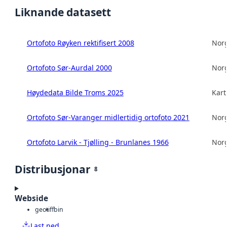
Liknande datasett
Ortofoto Røyken rektifisert 2008
Norg
Ortofoto Sør-Aurdal 2000
Norg
Høydedata Bilde Troms 2025
Kart
Ortofoto Sør-Varanger midlertidig ortofoto 2021
Norg
Ortofoto Larvik - Tjølling - Brunlanes 1966
Norg
Distribusjonar
8
Webside
geotiff
bin
Last ned