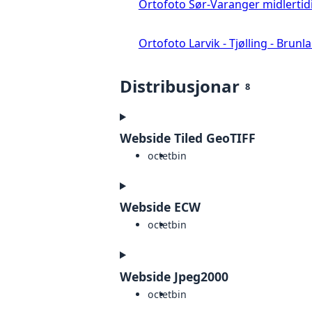
Ortofoto Sør-Varanger midlertid
Ortofoto Larvik - Tjølling - Brunl
Distribusjonar
8
Webside Tiled GeoTIFF
octet
bin
Webside ECW
octet
bin
Webside Jpeg2000
octet
bin