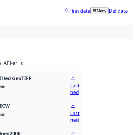
Finn data
Del data
Meny
API-ar
8
0
Tiled GeoTIFF
Last
bin
ned
 ECW
Last
bin
ned
Jpeg2000