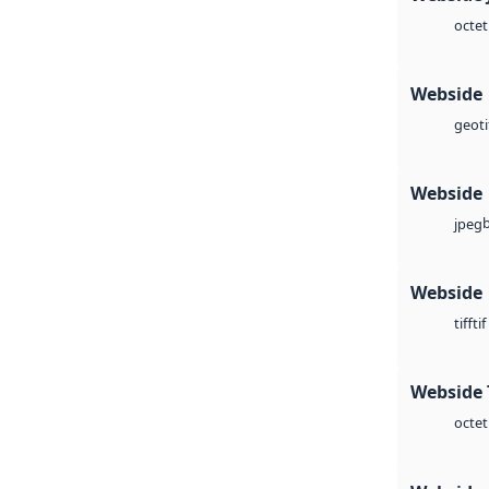
octet
Webside
geoti
Webside
jpeg
Webside
tif
tiff
Webside 
octet