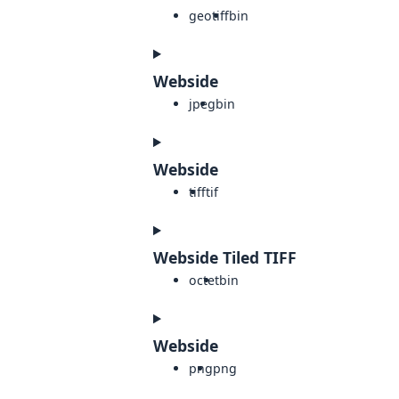
geotiff
bin
Webside
jpeg
bin
Webside
tiff
tif
Webside Tiled TIFF
octet
bin
Webside
png
png