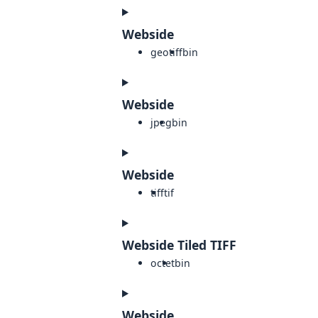
Webside
geotiff
bin
Webside
jpeg
bin
Webside
tiff
tif
Webside Tiled TIFF
octet
bin
Webside