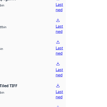
Last
bin
ned
Last
bin
ff
ned
Last
bin
ned
Last
ned
Tiled TIFF
Last
bin
ned