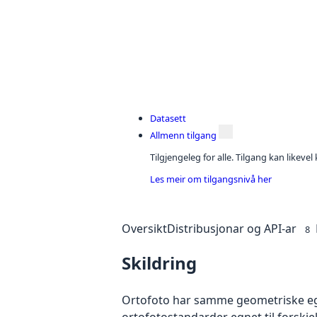
Datasett
Allmenn tilgang
Tilgjengeleg for alle. Tilgang kan likeve
Les meir om tilgangsnivå her
Oversikt
Distribusjonar og API-ar
8
Skildring
Ortofoto har samme geometriske egen
ortofotostandarder egnet til forskj