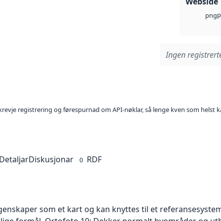
Webside
p
png
Ingen registrerte
l krevje registrering og førespurnad om API-nøklar, så lenge kven som helst ka
Detaljar
Diskusjonar
RDF
0
skaper som et kart og kan knyttes til et referansesystem. 
ellige formål. Ortofoto 10: Dekker normalt byområder og 