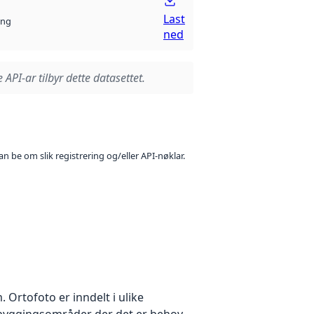
Last
ng
ned
 API-ar tilbyr dette datasettet.
n be om slik registrering og/eller API-nøklar.
Ortofoto er inndelt i ulike
utbyggingsområder der det er behov