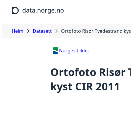
Hopp til hovudinnhald
data.norge.no
Heim
Datasett
Ortofoto Risør Tvedestrand kys
Norge i bilder
Ortofoto Risør
kyst CIR 2011