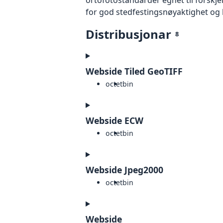
for god stedfestingsnøyaktighet og 
Distribusjonar
8
Webside Tiled GeoTIFF
octet
bin
Webside ECW
octet
bin
Webside Jpeg2000
octet
bin
Webside