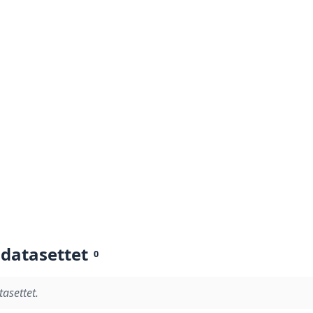
 datasettet
0
tasettet.