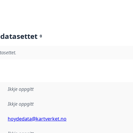
 datasettet
0
tasettet.
Ikkje oppgitt
Ikkje oppgitt
hoydedata@kartverket.no