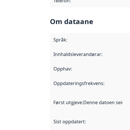
Telefon
:
Om dataane
Språk
:
Innhaldsleverandørar
:
Opphav
:
Oppdateringsfrekvens
:
Først utgjeve
:
Denne datoen seier nå
Sist oppdatert
: