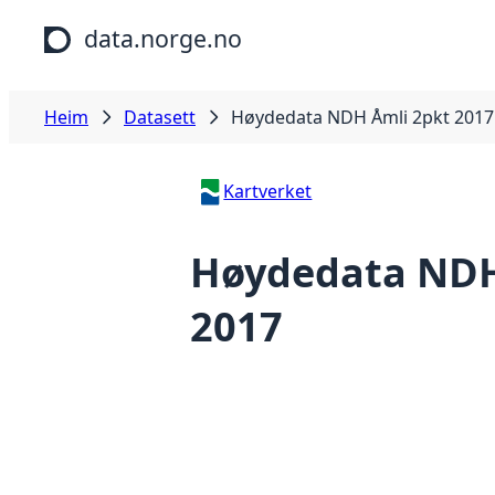
Hopp til hovudinnhald
data.norge.no
Heim
Datasett
Høydedata NDH Åmli 2pkt 2017
Kartverket
Høydedata NDH
2017