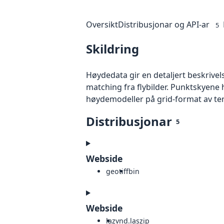
Oversikt
Distribusjonar og API-ar
5
Skildring
Høydedata gir en detaljert beskrivel
matching fra flybilder. Punktskyene 
høydemodeller på grid-format av te
Distribusjonar
5
Webside
geotiff
bin
Webside
laz
vnd.laszip