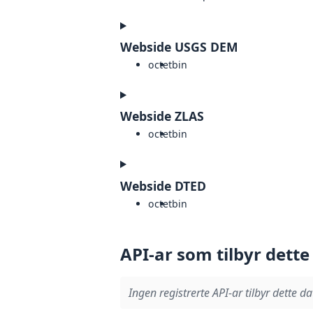
Webside USGS DEM
octet
bin
Webside ZLAS
octet
bin
Webside DTED
octet
bin
API-ar som tilbyr dette
Ingen registrerte API-ar tilbyr dette da