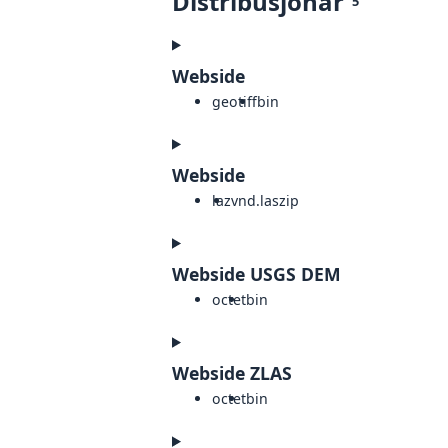
Distribusjonar
5
Webside
geotiff
bin
Webside
laz
vnd.laszip
Webside USGS DEM
octet
bin
Webside ZLAS
octet
bin