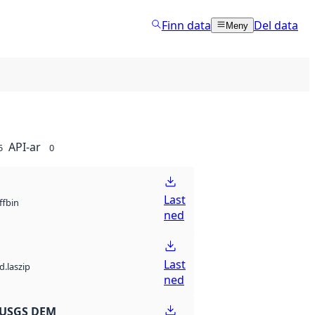
Finn data
Del data
Meny
API-ar
5
0
Last
bin
ff
ned
Last
d.laszip
ned
 USGS DEM