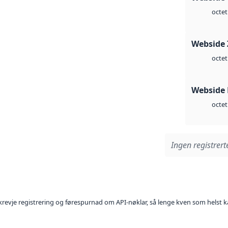
octet
Webside 
octet
Webside
octet
Ingen registrerte
l krevje registrering og førespurnad om API-nøklar, så lenge kven som helst ka