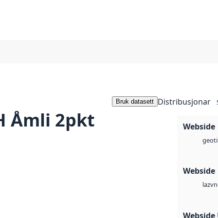
Distribusjonar
Bruk datasett
 Åmli 2pkt
Webside
geoti
Webside
vn
laz
Webside