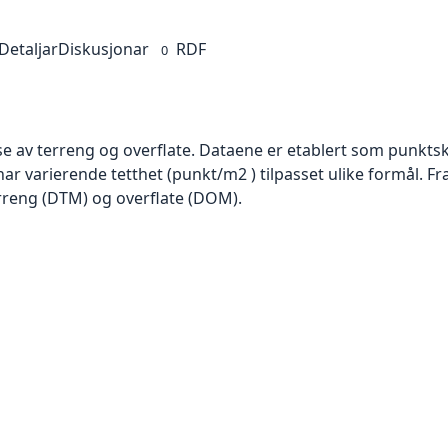
Detaljar
Diskusjonar
RDF
0
se av terreng og overflate. Dataene er etablert som punktsk
har varierende tetthet (punkt/m2 ) tilpasset ulike formål. F
rreng (DTM) og overflate (DOM).