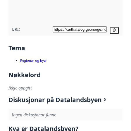
Les meir om
metadatakvalitet
her
URI:
Kopier
Tema
Regionar og byar
Nøkkelord
Ikkje oppgitt
Diskusjonar på Datalandsbyen
0
Ingen diskusjonar funne
Kva er Datalandsbyen?