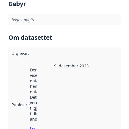
Gebyr
Ikkje oppgitt
Om datasettet
Utgjevar
:
19. desember 2023
Denne datoen
viser når
datasettet vart
henta inn av
data.norge.no.
Det kan ha
vore
Publisert
:
tilgjengeleg
tidlegare
andre stader.
Les meir om