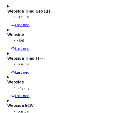
Webside Tiled GeoTIFF
octet
bin
Last ned
Webside
tiff
tif
Last ned
Webside Tiled TIFF
octet
bin
Last ned
Webside
png
png
Last ned
Webside ECW
octet
bin