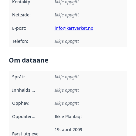
Kontaktpunkt
:
Ikkje oppgitt
Nettside
:
Ikkje oppgitt
E-post
:
info@kartverket.no
Telefon
:
Ikkje oppgitt
Om dataane
Språk
:
Ikkje oppgitt
Innhaldsleverandørar
Ikkje oppgitt
:
Opphav
:
Ikkje oppgitt
Oppdateringsfrekvens
Ikkje Planlagt
:
19. april 2009
Først utgjeve
:
Denne datoen seier når dataa i dette datasettet 