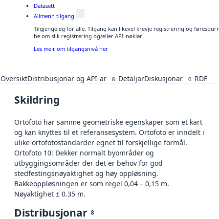
Datasett
Allmenn tilgang
Tilgjengeleg for alle. Tilgang kan likevel krevje registrering og førespu
be om slik registrering og/eller API-nøklar.
Les meir om tilgangsnivå her
Oversikt
Distribusjonar og API-ar
Detaljar
Diskusjonar
RDF
8
0
Skildring
Ortofoto har samme geometriske egenskaper som et kart
og kan knyttes til et referansesystem. Ortofoto er inndelt i
ulike ortofotostandarder egnet til forskjellige formål.
Ortofoto 10: Dekker normalt byområder og
utbyggingsområder der det er behov for god
stedfestingsnøyaktighet og høy oppløsning.
Bakkeoppløsningen er som regel 0,04 – 0,15 m.
Nøyaktighet ± 0.35 m.
Distribusjonar
8