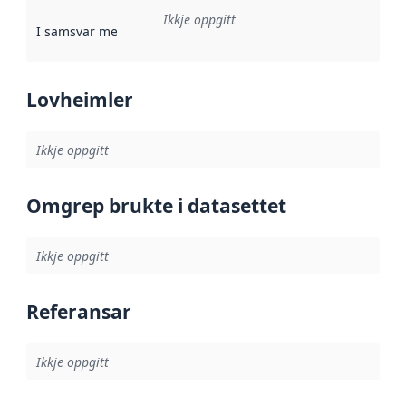
Ikkje oppgitt
I samsvar med
:
Referanse til ei implementeringsregel eller an
Lovheimler
Ikkje oppgitt
Omgrep brukte i datasettet
Ikkje oppgitt
Referansar
Ikkje oppgitt