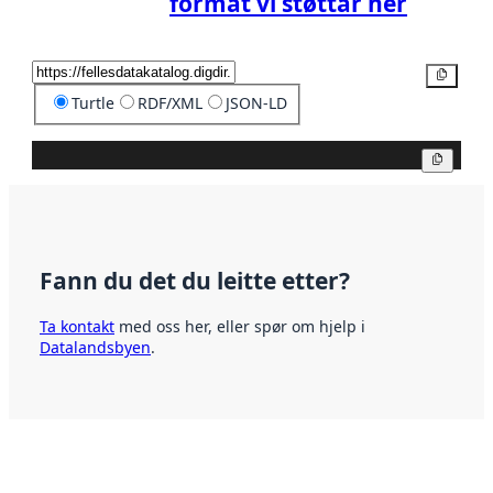
format vi støttar her
Kopier
Turtle
RDF/XML
JSON-LD
Kopier
Fann du det du leitte etter?
Ta kontakt
med oss her, eller spør om hjelp i
Datalandsbyen
.