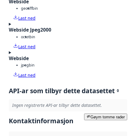
Webside
geotiff
bin
Last ned
Webside Jpeg2000
octet
bin
Last ned
Webside
jpeg
bin
Last ned
API-ar som tilbyr dette datasettet
0
Ingen registrerte API-ar tilbyr dette datasettet.
Gøym tomme rader
Kontaktinformasjon