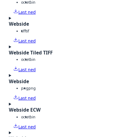
octet
bin
Last ned
Webside
tiff
tif
Last ned
Webside Tiled TIFF
octet
bin
Last ned
Webside
png
png
Last ned
Webside ECW
octet
bin
Last ned