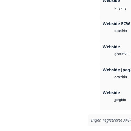
Webside
png
png
Webside ECW
bin
octet
Webside
bin
geotiff
Webside Jpeg
bin
octet
Webside
bin
jpeg
Ingen registrerte API-