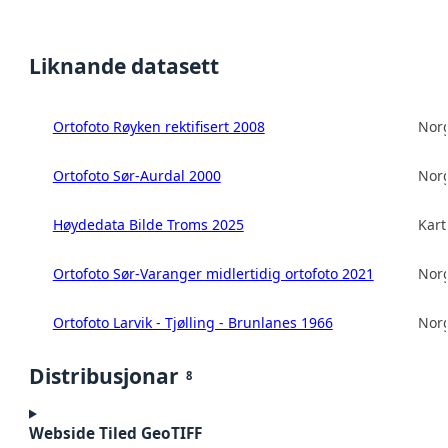
Liknande datasett
Ortofoto Røyken rektifisert 2008
Norg
Ortofoto Sør-Aurdal 2000
Norg
Høydedata Bilde Troms 2025
Kart
Ortofoto Sør-Varanger midlertidig ortofoto 2021
Norg
Ortofoto Larvik - Tjølling - Brunlanes 1966
Norg
Distribusjonar
8
Webside Tiled GeoTIFF