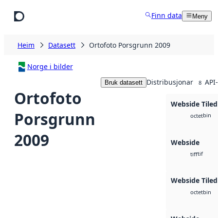
Hopp til hovudinnhald
Finn data
Meny
Heim
Datasett
Ortofoto Porsgrunn 2009
Norge i bilder
Distribusjonar
API-
Bruk datasett
8
Ortofoto
Webside Tiled
Porsgrunn
bin
octet
2009
Webside
tif
tiff
Webside Tiled
bin
octet