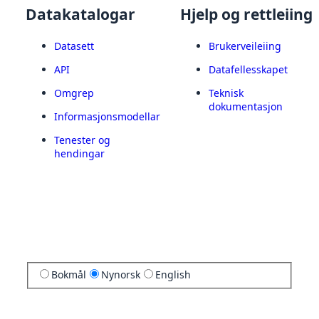
Datakatalogar
Hjelp og rettleiing
Datasett
Brukerveileiing
API
Datafellesskapet
Omgrep
Teknisk
dokumentasjon
Informasjonsmodellar
Tenester og
hendingar
Bokmål
Nynorsk
English