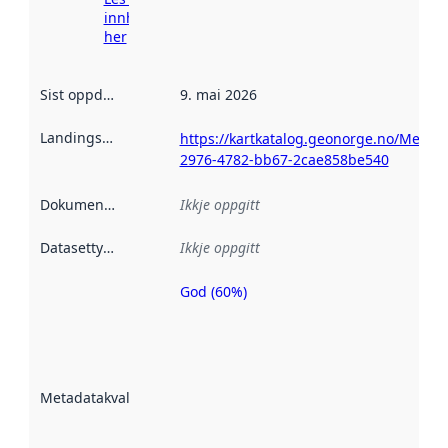
innhenting
her
Sist oppdatert
:
9. mai 2026
Landingsside
:
https://kartkatalog.geonorge.no/Metad
2976-4782-bb67-2cae858be540
Dokumentasjon
:
Ikkje oppgitt
Datasettype
:
Ikkje oppgitt
God (60%)
Metadatakvalitet
er ein indikator
på kor godt
datasettene er
beskrive ved
Metadatakvalitet
:
hjelp av
metadata.