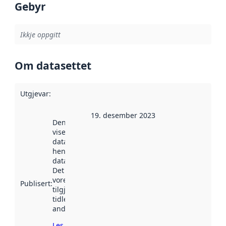
Gebyr
Ikkje oppgitt
Om datasettet
Utgjevar
:
19. desember 2023
Denne datoen
viser når
datasettet vart
henta inn av
data.norge.no.
Det kan ha
vore
Publisert
:
tilgjengeleg
tidlegare
andre stader.
Les meir om