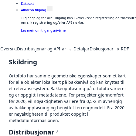
Datasett
Allmenn tilgang
Tilgjengeleg for alle. Tilgang kan likevel krevje registrering og føresp
om slik registrering og/eller API-nøklar.
Les meir om tilgangsnivå her
Oversikt
Distribusjonar og API-ar
Detaljar
Diskusjonar
RDF
8
0
Skildring
Ortofoto har samme geometriske egenskaper som et kart
for alle objekter lokalisert på bakkenivå og kan knyttes til
et referansesystem. Bakkeoppløsning på ortofoto varierer
og er oppgitt i metadataene. For prosjekter gjennomført
før 2020, vil nøyaktigheten variere fra 0,5-2 m avhengig
av bakkeoppløsning og benyttet terrengmodell. Fra 2020
er nøyaktigheten til produktet oppgitt i
metadatainformasjonen.
Distribusjonar
8