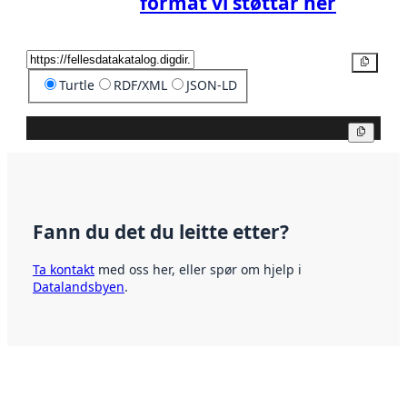
format vi støttar her
Kopier
Turtle
RDF/XML
JSON-LD
Kopier
Fann du det du leitte etter?
Ta kontakt
med oss her, eller spør om hjelp i
Datalandsbyen
.