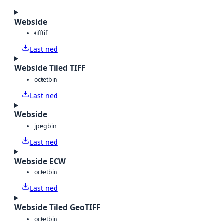
Webside
tiff
tif
Last ned
Webside Tiled TIFF
octet
bin
Last ned
Webside
jpeg
bin
Last ned
Webside ECW
octet
bin
Last ned
Webside Tiled GeoTIFF
octet
bin