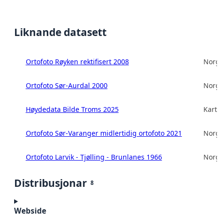
Liknande datasett
Ortofoto Røyken rektifisert 2008
Norg
Ortofoto Sør-Aurdal 2000
Norg
Høydedata Bilde Troms 2025
Kart
Ortofoto Sør-Varanger midlertidig ortofoto 2021
Norg
Ortofoto Larvik - Tjølling - Brunlanes 1966
Norg
Distribusjonar
8
Webside