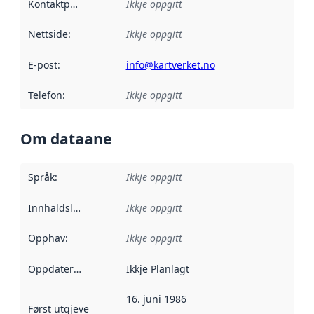
Kontaktpunkt
:
Ikkje oppgitt
Nettside
:
Ikkje oppgitt
E-post
:
info@kartverket.no
Telefon
:
Ikkje oppgitt
Om dataane
Språk
:
Ikkje oppgitt
Innhaldsleverandørar
Ikkje oppgitt
:
Opphav
:
Ikkje oppgitt
Oppdateringsfrekvens
Ikkje Planlagt
:
16. juni 1986
Først utgjeve
:
Denne datoen seier når dataa i dette datasettet 