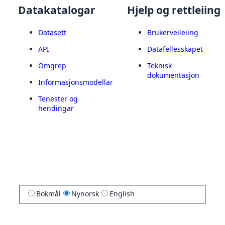
Datakatalogar
Hjelp og rettleiing
Datasett
Brukerveileiing
API
Datafellesskapet
Omgrep
Teknisk
dokumentasjon
Informasjonsmodellar
Tenester og
hendingar
Bokmål
Nynorsk
English