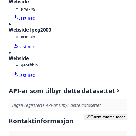
Webside
png
png
Last ned
Webside Jpeg2000
octet
bin
Last ned
Webside
geotiff
bin
Last ned
API-ar som tilbyr dette datasettet
0
Ingen registrerte API-ar tilbyr dette datasettet.
Gøym tomme rader
Kontaktinformasjon