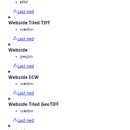
tiff
tif
Last ned
Webside Tiled TIFF
octet
bin
Last ned
Webside
jpeg
bin
Last ned
Webside ECW
octet
bin
Last ned
Webside Tiled GeoTIFF
octet
bin
Last ned