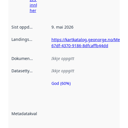
innhenting
her
Sist oppdatert
:
9. mai 2026
Landingsside
:
https://kartkatalog.geonorge.no/Metad
67df-4370-9186-8dfcaffb44dd
Dokumentasjon
:
Ikkje oppgitt
Datasettype
:
Ikkje oppgitt
God (60%)
Metadatakvalitet
er ein indikator
på kor godt
datasettene er
beskrive ved
Metadatakvalitet
:
hjelp av
metadata.