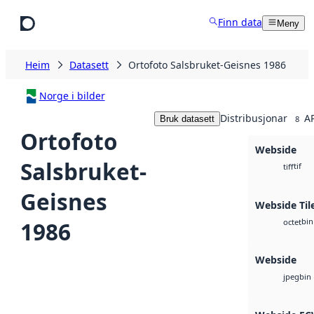
Hopp til hovudinnhald
Finn data
Meny
Heim
Datasett
Ortofoto Salsbruket-Geisnes 1986
Norge i bilder
Distribusjonar
AP
Bruk datasett
8
Ortofoto
Webside
Salsbruket-
tif
tiff
Geisnes
Webside Til
bin
1986
octet
Webside
bin
jpeg