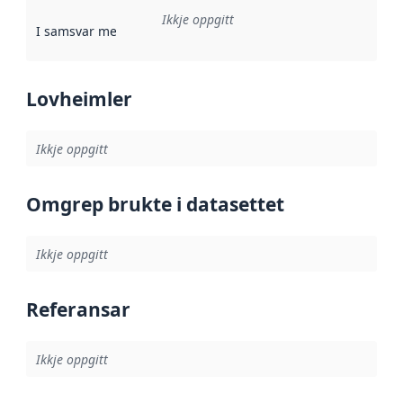
Ikkje oppgitt
I samsvar med
:
Referanse til ei implementeringsregel eller an
Lovheimler
Ikkje oppgitt
Omgrep brukte i datasettet
Ikkje oppgitt
Referansar
Ikkje oppgitt