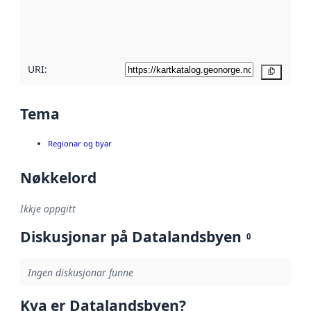
Les meir om
metadatakvalitet
her
URI:
Kopier
Tema
Regionar og byar
Nøkkelord
Ikkje oppgitt
Diskusjonar på Datalandsbyen
0
Ingen diskusjonar funne
Kva er Datalandsbyen?