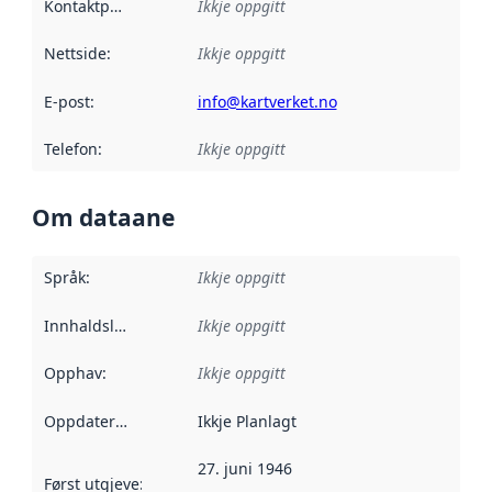
Kontaktpunkt
:
Ikkje oppgitt
Nettside
:
Ikkje oppgitt
E-post
:
info@kartverket.no
Telefon
:
Ikkje oppgitt
Om dataane
Språk
:
Ikkje oppgitt
Innhaldsleverandørar
Ikkje oppgitt
:
Opphav
:
Ikkje oppgitt
Oppdateringsfrekvens
Ikkje Planlagt
:
27. juni 1946
Først utgjeve
:
Denne datoen seier når dataa i dette datasettet 