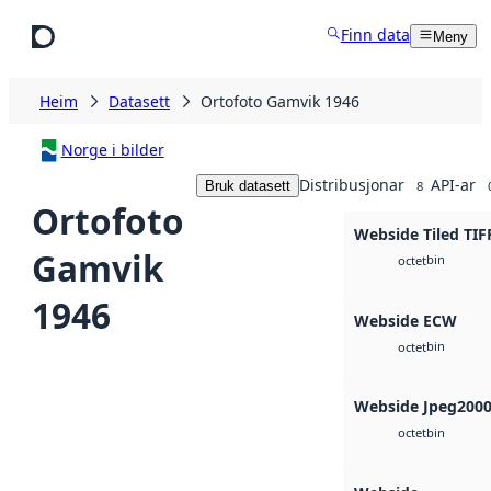
Hopp til hovudinnhald
Finn data
Meny
Heim
Datasett
Ortofoto Gamvik 1946
Norge i bilder
Distribusjonar
API-ar
Bruk datasett
8
Ortofoto
Webside Tiled TIF
Gamvik
bin
octet
1946
Webside ECW
bin
octet
Webside Jpeg200
bin
octet