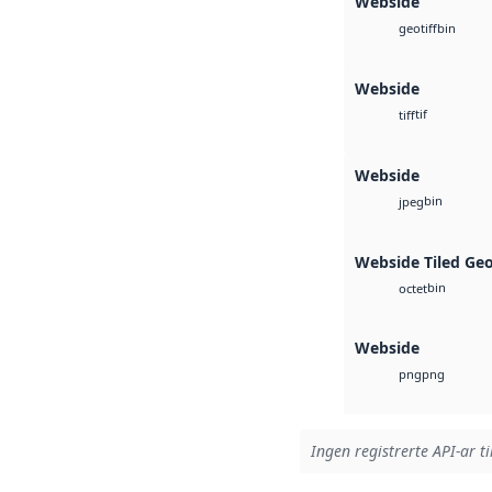
Webside
bin
geotiff
Webside
tif
tiff
Webside
bin
jpeg
Webside Tiled Ge
bin
octet
Webside
png
png
Ingen registrerte API-ar ti