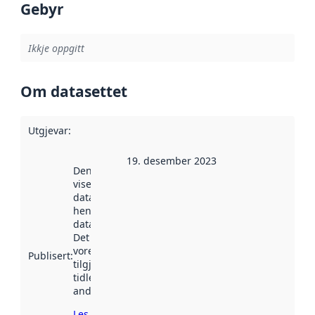
Gebyr
Ikkje oppgitt
Om datasettet
Utgjevar
:
19. desember 2023
Denne datoen
viser når
datasettet vart
henta inn av
data.norge.no.
Det kan ha
vore
Publisert
:
tilgjengeleg
tidlegare
andre stader.
Les meir om