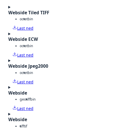
Webside Tiled TIFF
octet
bin
Last ned
Webside ECW
octet
bin
Last ned
Webside Jpeg2000
octet
bin
Last ned
Webside
geotiff
bin
Last ned
Webside
tiff
tif