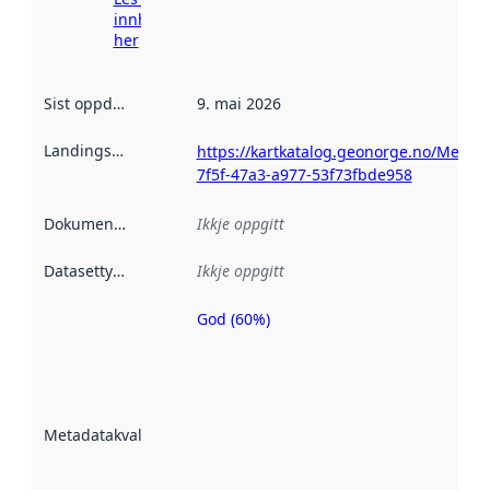
innhenting
her
Sist oppdatert
:
9. mai 2026
Landingsside
:
https://kartkatalog.geonorge.no/Metad
7f5f-47a3-a977-53f73fbde958
Dokumentasjon
:
Ikkje oppgitt
Datasettype
:
Ikkje oppgitt
God (60%)
Metadatakvalitet
er ein indikator
på kor godt
datasettene er
beskrive ved
Metadatakvalitet
:
hjelp av
metadata.