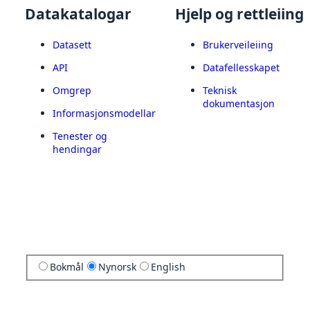
Datakatalogar
Hjelp og rettleiing
Datasett
Brukerveileiing
API
Datafellesskapet
Omgrep
Teknisk
dokumentasjon
Informasjonsmodellar
Tenester og
hendingar
Bokmål
Nynorsk
English