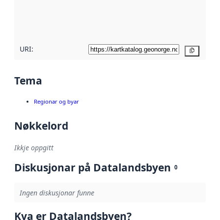
Les meir om
metadatakvalitet
her
URI:
Kopier
Tema
Regionar og byar
Nøkkelord
Ikkje oppgitt
Diskusjonar på Datalandsbyen
0
Ingen diskusjonar funne
Kva er Datalandsbyen?