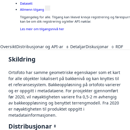
Datasett
Allmenn tilgang
Tilgjengeleg for alle. Tilgang kan likevel krevje registrering og førespu
kan be om slik registrering og/eller API-nøklar.
Les meir om tilgangsnivå her
Oversikt
Distribusjonar og API-ar
Detaljar
Diskusjonar
RDF
8
0
Skildring
Ortofoto har samme geometriske egenskaper som et kart
for alle objekter lokalisert på bakkenivå og kan knyttes til
et referansesystem. Bakkeoppløsning på ortofoto varierer
og er oppgitt i metadataene. For prosjekter gjennomført
før 2020, vil nøyaktigheten variere fra 0,5-2 m avhengig
av bakkeoppløsning og benyttet terrengmodell. Fra 2020
er nøyaktigheten til produktet oppgitt i
metadatainformasjonen.
Distribusjonar
8