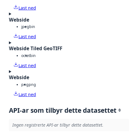
Last ned
Webside
jpeg
bin
Last ned
Webside Tiled GeoTIFF
octet
bin
Last ned
Webside
png
png
Last ned
API-ar som tilbyr dette datasettet
0
Ingen registrerte API-ar tilbyr dette datasettet.