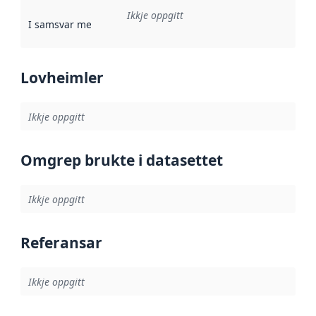
Ikkje oppgitt
I samsvar med
:
Referanse til ei implementeringsregel eller an
Lovheimler
Ikkje oppgitt
Omgrep brukte i datasettet
Ikkje oppgitt
Referansar
Ikkje oppgitt