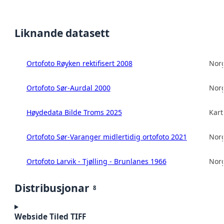
Liknande datasett
Ortofoto Røyken rektifisert 2008
Norg
Ortofoto Sør-Aurdal 2000
Norg
Høydedata Bilde Troms 2025
Kart
Ortofoto Sør-Varanger midlertidig ortofoto 2021
Norg
Ortofoto Larvik - Tjølling - Brunlanes 1966
Norg
Distribusjonar
8
Webside Tiled TIFF