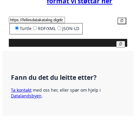
format vi støttar her
Kopier
Turtle
RDF/XML
JSON-LD
Kopier
Fann du det du leitte etter?
Ta kontakt
med oss her, eller spør om hjelp i
Datalandsbyen
.