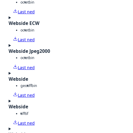
octet
bin
Last ned
Webside ECW
octet
bin
Last ned
Webside Jpeg2000
octet
bin
Last ned
Webside
geotiff
bin
Last ned
Webside
tiff
tif
Last ned