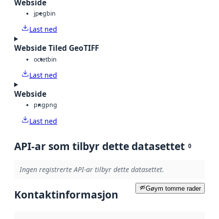
Webside
jpeg
bin
Last ned
Webside Tiled GeoTIFF
octet
bin
Last ned
Webside
png
png
Last ned
API-ar som tilbyr dette datasettet
0
Ingen registrerte API-ar tilbyr dette datasettet.
Gøym tomme rader
Kontaktinformasjon