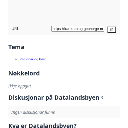
Les meir om
metadatakvalitet
her
URI:
Kopier
Tema
Regionar og byar
Nøkkelord
Ikkje oppgitt
Diskusjonar på Datalandsbyen
0
Ingen diskusjonar funne
Kva er Datalandsbyen?