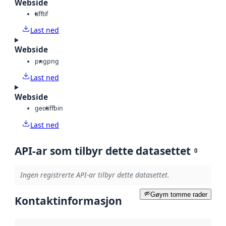
Webside
tiff
tif
Last ned
Webside
png
png
Last ned
Webside
geotiff
bin
Last ned
API-ar som tilbyr dette datasettet
0
Ingen registrerte API-ar tilbyr dette datasettet.
Gøym tomme rader
Kontaktinformasjon