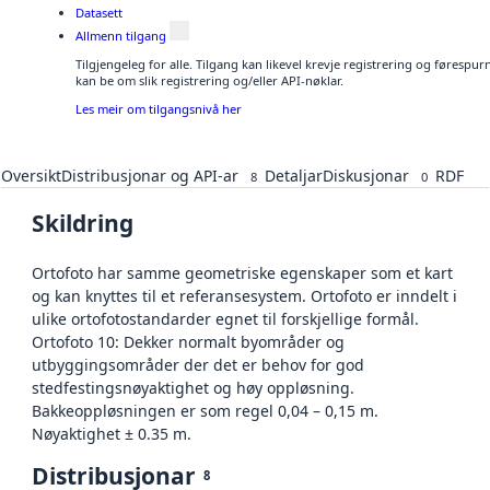
Datasett
Allmenn tilgang
Tilgjengeleg for alle. Tilgang kan likevel krevje registrering og førespu
kan be om slik registrering og/eller API-nøklar.
Les meir om tilgangsnivå her
Oversikt
Distribusjonar og API-ar
Detaljar
Diskusjonar
RDF
8
0
Skildring
Ortofoto har samme geometriske egenskaper som et kart
og kan knyttes til et referansesystem. Ortofoto er inndelt i
ulike ortofotostandarder egnet til forskjellige formål.
Ortofoto 10: Dekker normalt byområder og
utbyggingsområder der det er behov for god
stedfestingsnøyaktighet og høy oppløsning.
Bakkeoppløsningen er som regel 0,04 – 0,15 m.
Nøyaktighet ± 0.35 m.
Distribusjonar
8