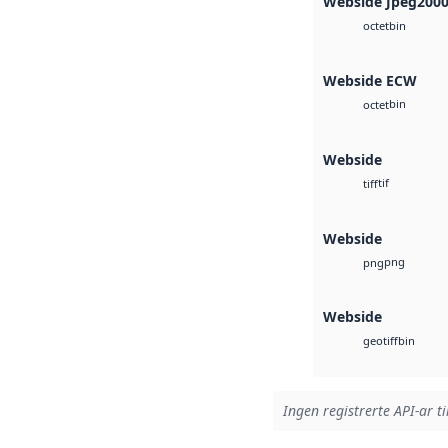
Webside Jpeg200
bin
octet
Webside ECW
bin
octet
Webside
tif
tiff
Webside
png
png
Webside
bin
geotiff
Ingen registrerte API-ar ti