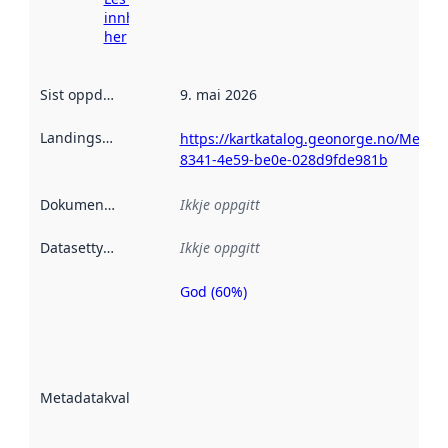
innhenting
her
Sist oppdatert
:
9. mai 2026
Landingsside
:
https://kartkatalog.geonorge.no/Metada
8341-4e59-be0e-028d9fde981b
Dokumentasjon
:
Ikkje oppgitt
Datasettype
:
Ikkje oppgitt
God (60%)
Metadatakvalitet
er ein indikator
på kor godt
datasettene er
beskrive ved
Metadatakvalitet
:
hjelp av
metadata.