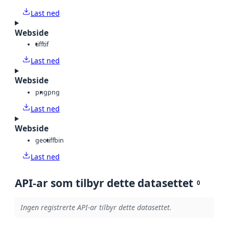
Last ned
Webside
tiff
tif
Last ned
Webside
png
png
Last ned
Webside
geotiff
bin
Last ned
API-ar som tilbyr dette datasettet
0
Ingen registrerte API-ar tilbyr dette datasettet.