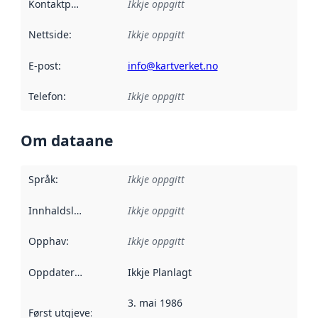
Kontaktpunkt
:
Ikkje oppgitt
Nettside
:
Ikkje oppgitt
E-post
:
info@kartverket.no
Telefon
:
Ikkje oppgitt
Om dataane
Språk
:
Ikkje oppgitt
Innhaldsleverandørar
Ikkje oppgitt
:
Opphav
:
Ikkje oppgitt
Oppdateringsfrekvens
Ikkje Planlagt
:
3. mai 1986
Først utgjeve
:
Denne datoen seier når dataa i dette datasettet 