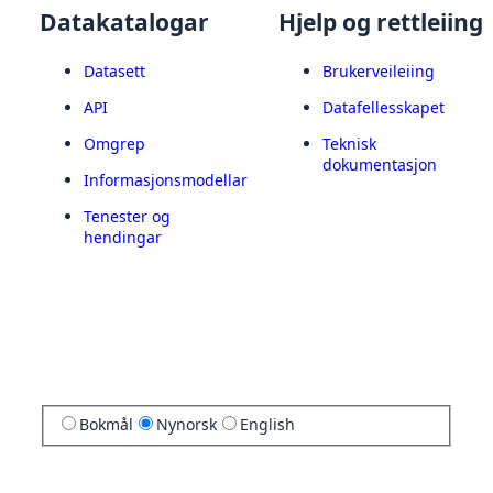
Datakatalogar
Hjelp og rettleiing
Datasett
Brukerveileiing
API
Datafellesskapet
Omgrep
Teknisk
dokumentasjon
Informasjonsmodellar
Tenester og
hendingar
Bokmål
Nynorsk
English