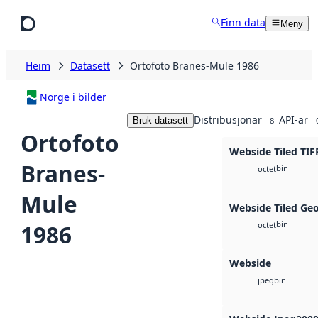
Hopp til hovudinnhald
Finn data
Meny
Heim
Datasett
Ortofoto Branes-Mule 1986
Norge i bilder
Distribusjonar
API-ar
Bruk datasett
8
Ortofoto
Webside Tiled TIF
Branes-
bin
octet
Mule
Webside Tiled Ge
bin
1986
octet
Webside
bin
jpeg