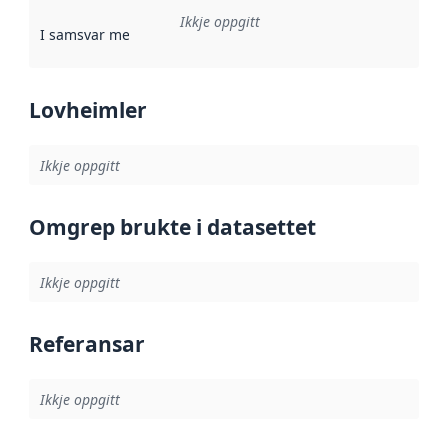
Ikkje oppgitt
I samsvar med
:
Referanse til ei implementeringsregel eller an
Lovheimler
Ikkje oppgitt
Omgrep brukte i datasettet
Ikkje oppgitt
Referansar
Ikkje oppgitt