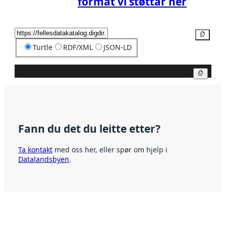
format vi støttar her
Kopier
Turtle
RDF/XML
JSON-LD
Kopier
Fann du det du leitte etter?
Ta kontakt
med oss her, eller spør om hjelp i
Datalandsbyen
.