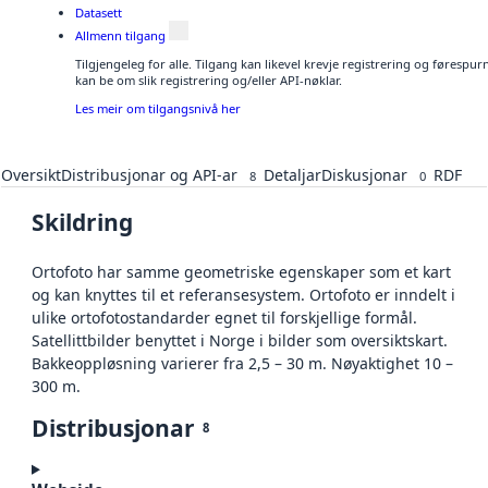
Datasett
Allmenn tilgang
Tilgjengeleg for alle. Tilgang kan likevel krevje registrering og førespu
kan be om slik registrering og/eller API-nøklar.
Les meir om tilgangsnivå her
Oversikt
Distribusjonar og API-ar
Detaljar
Diskusjonar
RDF
8
0
Skildring
Ortofoto har samme geometriske egenskaper som et kart
og kan knyttes til et referansesystem. Ortofoto er inndelt i
ulike ortofotostandarder egnet til forskjellige formål.
Satellittbilder benyttet i Norge i bilder som oversiktskart.
Bakkeoppløsning varierer fra 2,5 – 30 m. Nøyaktighet 10 –
300 m.
Distribusjonar
8