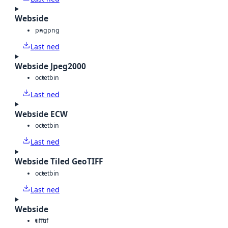
Webside
png
png
Last ned
Webside Jpeg2000
octet
bin
Last ned
Webside ECW
octet
bin
Last ned
Webside Tiled GeoTIFF
octet
bin
Last ned
Webside
tiff
tif