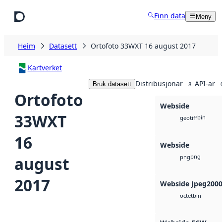
Hopp til hovudinnhald
Finn data
Meny
Heim
Datasett
Ortofoto 33WXT 16 august 2017
Kartverket
Distribusjonar
API-ar
Bruk datasett
8
Ortofoto
Webside
33WXT
bin
geotiff
16
Webside
png
august
png
2017
Webside Jpeg200
bin
octet