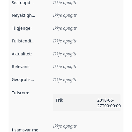
Sist oppdatert
:
Ikkje oppgitt
Nøyaktigheit
:
Ikkje oppgitt
Tilgjenge
:
Ikkje oppgitt
Fullstendigheit
:
Ikkje oppgitt
Aktualitet
:
Ikkje oppgitt
Relevans
:
Ikkje oppgitt
Geografisk område
:
Ikkje oppgitt
Tidsrom
:
Frå
:
2018-06-
27T00:00:00Z
Ikkje oppgitt
I samsvar med
:
Referanse til ei implementeringsregel eller an