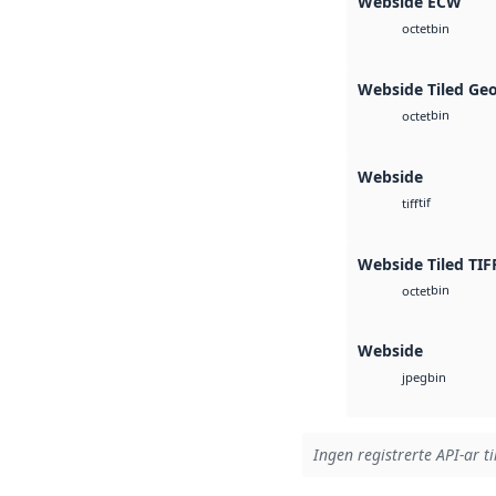
Webside ECW
bin
octet
Webside Tiled Ge
bin
octet
Webside
tif
tiff
Webside Tiled TIF
bin
octet
Webside
bin
jpeg
Ingen registrerte API-ar ti