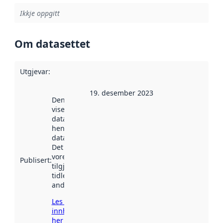
Ikkje oppgitt
Om datasettet
Utgjevar
:
19. desember 2023
Denne datoen
viser når
datasettet vart
henta inn av
data.norge.no.
Det kan ha
vore
Publisert
:
tilgjengeleg
tidlegare
andre stader.
Les meir om
innhenting
her