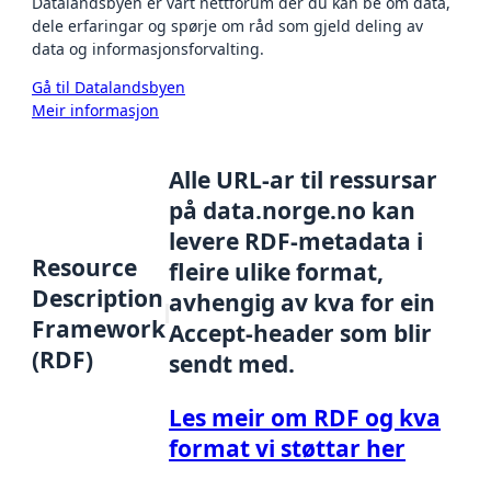
Datalandsbyen er vårt nettforum der du kan be om data,
dele erfaringar og spørje om råd som gjeld deling av
data og informasjonsforvalting.
Gå til Datalandsbyen
Meir informasjon
Alle URL-ar til ressursar
på data.norge.no kan
levere RDF-metadata i
Resource
fleire ulike format,
Description
avhengig av kva for ein
Framework
Accept-header som blir
(RDF)
sendt med.
Les meir om RDF og kva
format vi støttar her