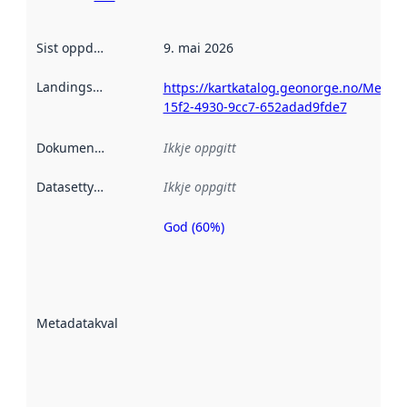
Sist oppdatert
:
9. mai 2026
Landingsside
:
https://kartkatalog.geonorge.no/Metada
15f2-4930-9cc7-652adad9fde7
Dokumentasjon
:
Ikkje oppgitt
Datasettype
:
Ikkje oppgitt
God (60%)
Metadatakvalitet
er ein indikator
på kor godt
datasettene er
beskrive ved
Metadatakvalitet
:
hjelp av
metadata.
Les meir om
metadatakvalitet