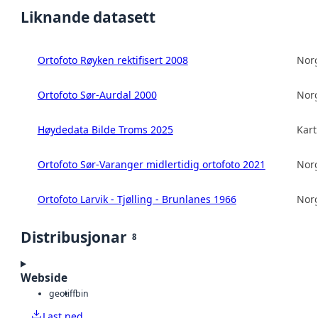
Liknande datasett
Ortofoto Røyken rektifisert 2008
Norg
Ortofoto Sør-Aurdal 2000
Norg
Høydedata Bilde Troms 2025
Kart
Ortofoto Sør-Varanger midlertidig ortofoto 2021
Norg
Ortofoto Larvik - Tjølling - Brunlanes 1966
Norg
Distribusjonar
8
Webside
geotiff
bin
Last ned