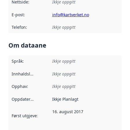
Nettside
:
Ikkje oppgitt
E-post
:
info@kartverket.no
Telefon
:
Ikkje oppgitt
Om dataane
Språk
:
Ikkje oppgitt
Innhaldsleverandørar
Ikkje oppgitt
:
Opphav
:
Ikkje oppgitt
Oppdateringsfrekvens
Ikkje Planlagt
:
16. august 2017
Først utgjeve
:
Denne datoen seier når dataa i dette datasettet 