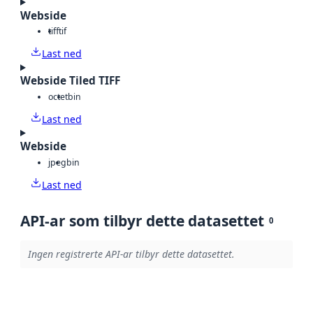
Webside
tiff
tif
Last ned
Webside Tiled TIFF
octet
bin
Last ned
Webside
jpeg
bin
Last ned
API-ar som tilbyr dette datasettet
0
Ingen registrerte API-ar tilbyr dette datasettet.