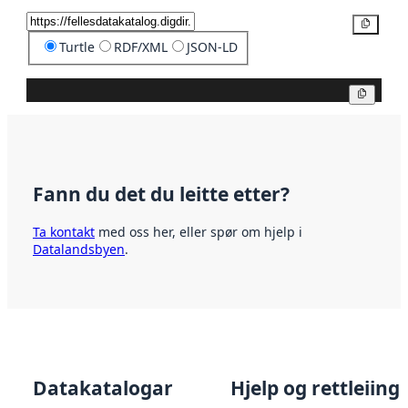
Kopier
Turtle
RDF/XML
JSON-LD
Kopier
Fann du det du leitte etter?
Ta kontakt
med oss her, eller spør om hjelp i
Datalandsbyen
.
Datakatalogar
Hjelp og rettleiing