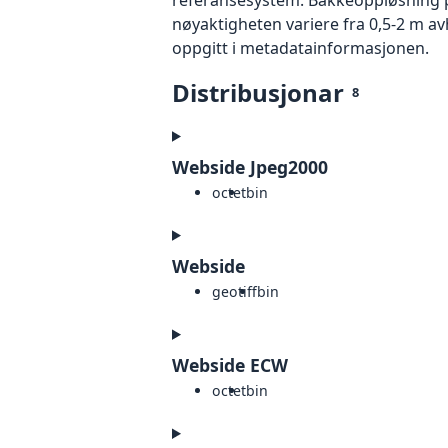
nøyaktigheten variere fra 0,5-2 m a
oppgitt i metadatainformasjonen.
Distribusjonar
8
Webside Jpeg2000
octet
bin
Webside
geotiff
bin
Webside ECW
octet
bin