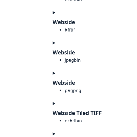
Webside
tiff
tif
Webside
jpeg
bin
Webside
png
png
Webside Tiled TIFF
octet
bin