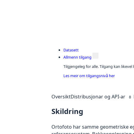
Datasett
Allmenn tilgang
Tilgjengeleg for alle. Tilgang kan likeve
Les meir om tilgangsnivå her
Oversikt
Distribusjonar og API-ar
8
Skildring
Ortofoto har samme geometriske egen
referansesystem. Bakkeoppløsning på