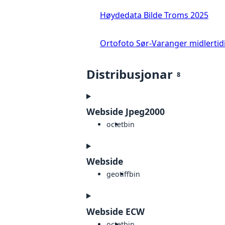
Høydedata Bilde Troms 2025
Ortofoto Sør-Varanger midlertid
Distribusjonar
8
Webside Jpeg2000
octet
bin
Webside
geotiff
bin
Webside ECW
octet
bin