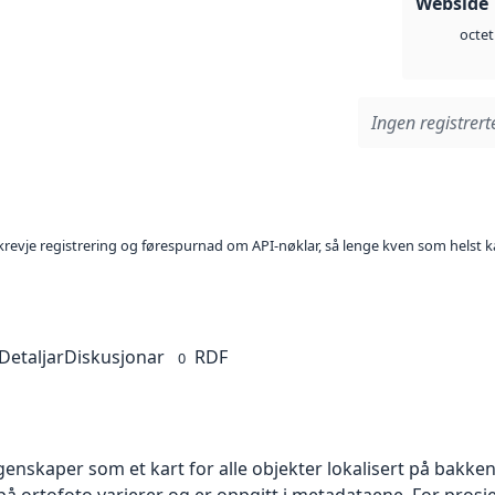
Webside 
octet
Ingen registrerte
l krevje registrering og førespurnad om API-nøklar, så lenge kven som helst ka
Detaljar
Diskusjonar
RDF
0
skaper som et kart for alle objekter lokalisert på bakkeniv
 ortofoto varierer og er oppgitt i metadataene. For prosje