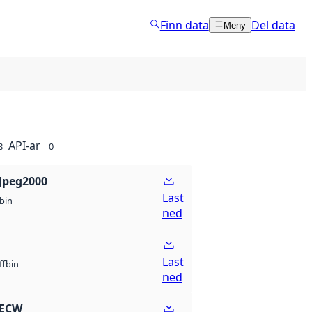
Finn data
Del data
Meny
API-ar
8
0
Jpeg2000
Last
bin
ned
Last
bin
ff
ned
 ECW