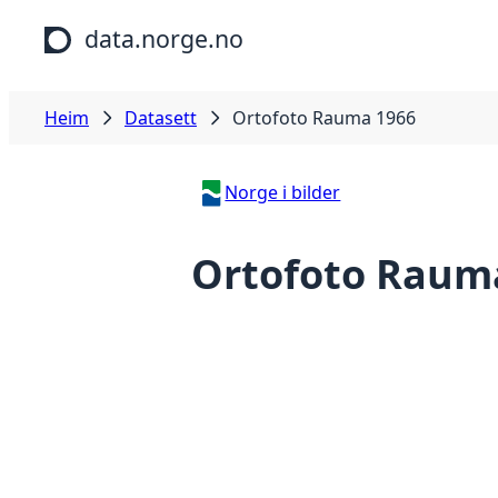
Hopp til hovudinnhald
data.norge.no
Heim
Datasett
Ortofoto Rauma 1966
Norge i bilder
Ortofoto Raum