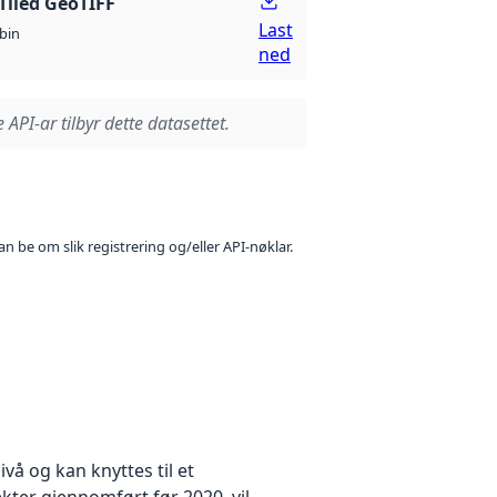
Tiled GeoTIFF
Last
bin
ned
 API-ar tilbyr dette datasettet.
n be om slik registrering og/eller API-nøklar.
å og kan knyttes til et
kter gjennomført før 2020, vil