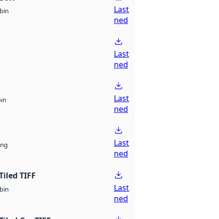
Last
bin
ned
Last
ned
Last
bin
ned
Last
ng
ned
Tiled TIFF
Last
bin
ned