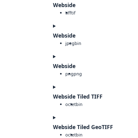
Webside
tiff
tif
Webside
jpeg
bin
Webside
png
png
Webside Tiled TIFF
octet
bin
Webside Tiled GeoTIFF
octet
bin