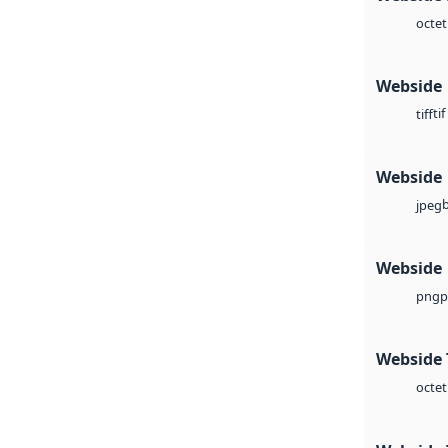
octet
Webside
tif
tiff
Webside
jpeg
Webside
p
png
Webside 
octet