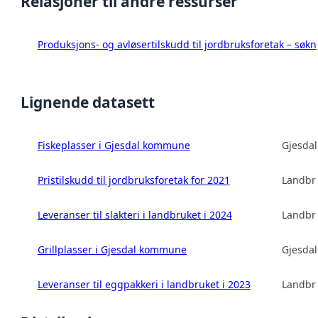
Relasjoner til andre ressurser
Produksjons- og avløsertilskudd til jordbruksforetak – s
Lignende datasett
Fiskeplasser i Gjesdal kommune
Gjesda
Pristilskudd til jordbruksforetak for 2021
Landbru
Leveranser til slakteri i landbruket i 2024
Landbru
Grillplasser i Gjesdal kommune
Gjesda
Leveranser til eggpakkeri i landbruket i 2023
Landbru