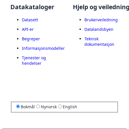
Datakataloger
Hjelp og veilednin
Datasett
Brukerveiledning
API-er
Datalandsbyen
Begreper
Teknisk
dokumentasjon
Informasjonsmodeller
Tjenester og
hendelser
Bokmål
Nynorsk
English