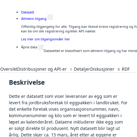
Datasett
Allmenn tilgang
Offentlig tilgjengelig for alle. Tilgang kan likevel kreve registrering o
kan be om slik registrering og/eller API-nøkler.
Les mer om tilgangsnivåer her
Åpne data
Datasettet er klassifisert som allmenn tilgang og har mins
Oversikt
Distribusjoner og API-er
Detaljer
Diskusjoner
RDF
1
0
Beskrivelse
Dette er datasett som viser leveranser av egg som er
levert fra jordbruksforetak til eggpakkeri i landbruket. For
det enkelte foretak vises organisasjonsnummer, navn,
kommunenummer og kilo som er levert til eggpakkeri i
løpet av kalenderåret. Dataene inkluderer ikke egg som
er solgt direkte til produsent. Nytt datasett blir lagt ut
årlig. Dette skjer ca. 15 mars, året etter at eggene er