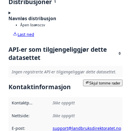
Distribusjoner
1
Navnløs distribusjon
Åpen lisens
csv
Last ned
API-er som tilgjengeliggjør dette
0
datasettet
Ingen registrerte API-er tilgjengeliggjør dette datasettet.
Skjul tomme rader
Kontaktinformasjon
Kontaktpunkt
:
Ikke oppgitt
Nettside
:
Ikke oppgitt
E-post
:
support@landbruksdirektoratet.no