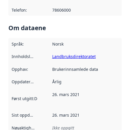
Telefon
:
78606000
Om dataene
Språk
:
Norsk
Innholdsleverandører
Landbruksdirektoratet
:
Opphav
:
Brukerinnsamlede data
Oppdateringsfrekvens
Årlig
:
26. mars 2021
Først utgitt
:
Denne datoen sier når dataene i dette datasettet 
Sist oppdatert
:
26. mars 2021
Nøyaktighet
:
Ikke oppgitt