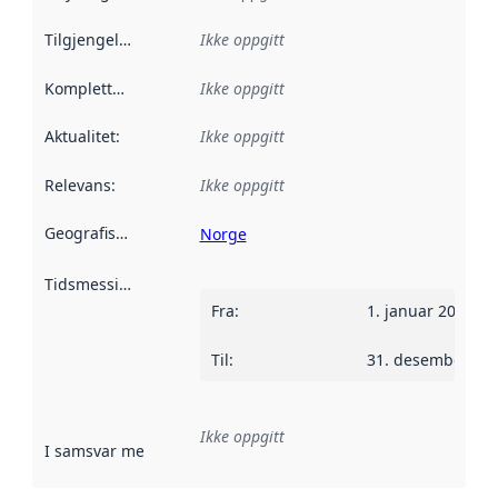
Tilgjengelighet
:
Ikke oppgitt
Kompletthet
:
Ikke oppgitt
Aktualitet
:
Ikke oppgitt
Relevans
:
Ikke oppgitt
Geografisk avgrensning
:
Norge
Tidsmessig avgrensning
:
Fra
:
1. januar 2020
Til
:
31. desember 20
Ikke oppgitt
I samsvar med
:
Referanse til en implementasjonsregel eller a