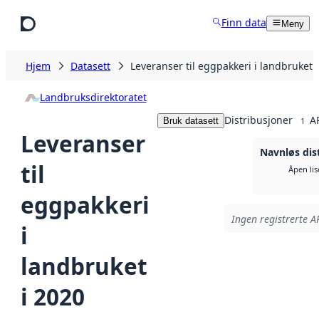
Hopp til hovedinnhold
Finn data
Meny
Hjem
Datasett
Leveranser til eggpakkeri i landbruket 
Landbruksdirektoratet
Distribusjoner
A
Bruk datasett
1
Leveranser
Navnløs dis
til
Åpen lis
eggpakkeri
Ingen registrerte AP
i
landbruket
i 2020