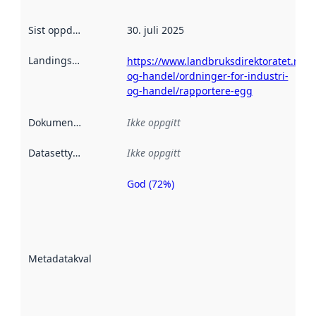
Sist oppdatert
:
30. juli 2025
Landingsside
:
https://www.landbruksdirektoratet.no/n
og-handel/ordninger-for-industri-
og-handel/rapportere-egg
Dokumentasjon
:
Ikke oppgitt
Datasettype
:
Ikke oppgitt
God (72%)
Metadatakvalitet
er en indikator
på hvor godt
datasettene er
beskrevet ved
Metadatakvalitet
:
hjelp
avmetadata.
Les mer om
metadatakvalitet