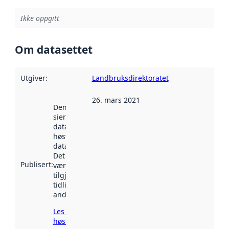
Ikke oppgitt
Om datasettet
Utgiver
:
Landbruksdirektoratet
26. mars 2021
Denne datoen
sier når
datasettet ble
høstet av
data.norge.no.
Det kan ha
Publisert
:
vært
tilgjengelig
tidligere
andre steder.
Les mer om
høsting her