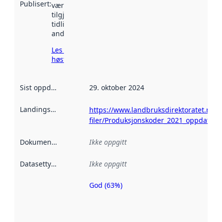
Publisert
:
vært
tilgjengelig
tidligere
andre steder.
Les mer om
høsting her
Sist oppdatert
:
29. oktober 2024
Landingsside
:
https://www.landbruksdirektoratet.no/nb
filer/Produksjonskoder_2021_oppdatert_
Dokumentasjon
:
Ikke oppgitt
Datasettype
:
Ikke oppgitt
God (63%)
Metadatakvalitet
er en indikator
på hvor godt
datasettene er