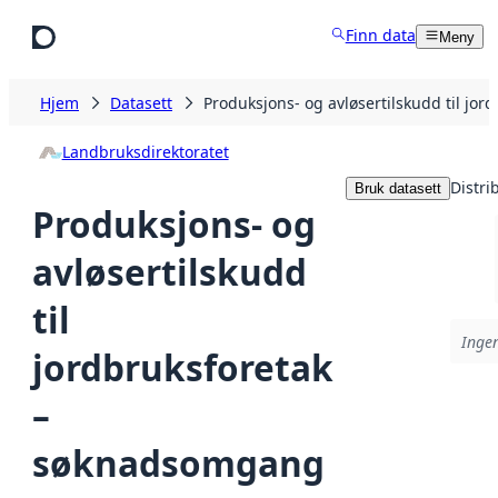
Hopp til hovedinnhold
Finn data
Meny
Hjem
Datasett
Produksjons- og avløsertilskudd til jo
Landbruksdirektoratet
Distri
Bruk datasett
Produksjons- og
avløsertilskudd
til
Ingen
jordbruksforetak
–
søknadsomgang