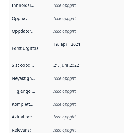
Innholdsleverandører
Ikke oppgitt
:
Opphav
:
Ikke oppgitt
Oppdateringsfrekvens
Ikke oppgitt
:
19. april 2021
Først utgitt
:
Denne datoen sier når dataene i dette datasettet 
Sist oppdatert
:
21. juni 2022
Nøyaktighet
:
Ikke oppgitt
Tilgjengelighet
:
Ikke oppgitt
Kompletthet
:
Ikke oppgitt
Aktualitet
:
Ikke oppgitt
Relevans
:
Ikke oppgitt