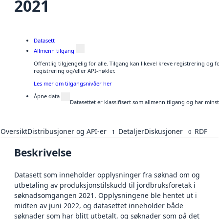
2021
Datasett
Allmenn tilgang
Offentlig tilgjengelig for alle. Tilgang kan likevel kreve registrering o
registrering og/eller API-nøkler.
Les mer om tilgangsnivåer her
Åpne data
Datasettet er klassifisert som allmenn tilgang og har mins
Oversikt
Distribusjoner og API-er
Detaljer
Diskusjoner
RDF
1
0
Beskrivelse
Datasett som inneholder opplysninger fra søknad om og
utbetaling av produksjonstilskudd til jordbruksforetak i
søknadsomgangen 2021. Opplysningene ble hentet ut i
midten av juni 2022, og datasettet inneholder både
søknader som har blitt utbetalt, og søknader som på det