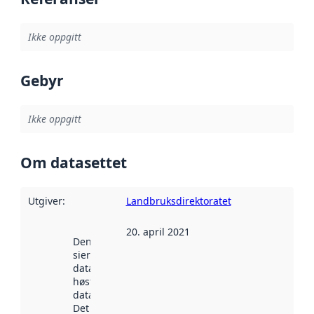
Ikke oppgitt
Gebyr
Ikke oppgitt
Om datasettet
Utgiver
:
Landbruksdirektoratet
20. april 2021
Denne datoen
sier når
datasettet ble
høstet av
data.norge.no.
Det kan ha