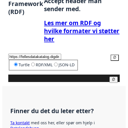
Accept header man
Framework
sender med.
(RDF)
Les mer om RDF og
hvilke formater vi støtter
her
Kopier
Turtle
RDF/XML
JSON-LD
Kopier
Finner du det du leter etter?
Ta kontakt
med oss her, eller spør om hjelp i