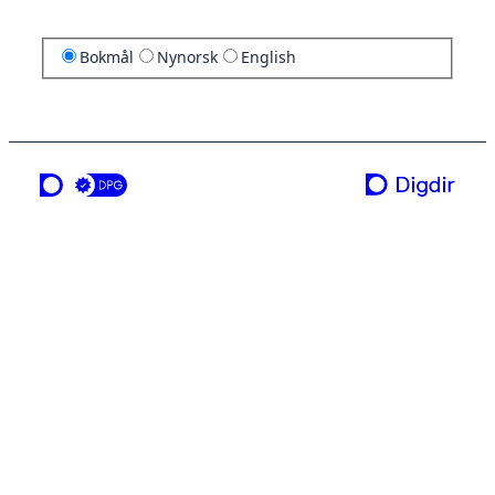
Bokmål
Nynorsk
English
en tjeneste fra