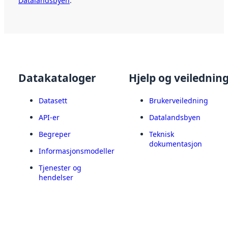
Datalandsbyen
.
Datakataloger
Hjelp og veilednin
Datasett
Brukerveiledning
API-er
Datalandsbyen
Begreper
Teknisk
dokumentasjon
Informasjonsmodeller
Tjenester og
hendelser