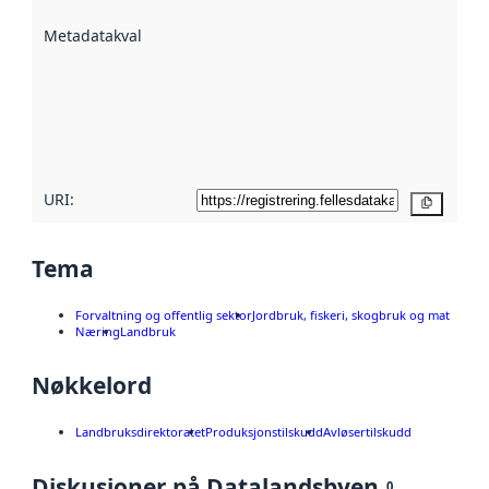
beskrevet ved
Metadatakvalitet
:
hjelp
avmetadata.
Les mer om
metadatakvalitet
her
URI:
Kopier
Tema
Forvaltning og offentlig sektor
Jordbruk, fiskeri, skogbruk og mat
Næring
Landbruk
Nøkkelord
Landbruksdirektoratet
Produksjonstilskudd
Avløsertilskudd
Diskusjoner på Datalandsbyen
0