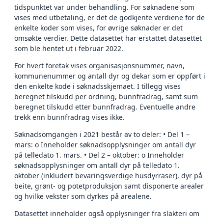
tidspunktet var under behandling. For søknadene som
vises med utbetaling, er det de godkjente verdiene for de
enkelte koder som vises, for øvrige søknader er det
omsøkte verdier. Dette datasettet har erstattet datasettet
som ble hentet ut i februar 2022.
For hvert foretak vises organisasjonsnummer, navn,
kommunenummer og antall dyr og dekar som er oppført i
den enkelte kode i søknadsskjemaet. I tillegg vises
beregnet tilskudd per ordning, bunnfradrag, samt sum
beregnet tilskudd etter bunnfradrag. Eventuelle andre
trekk enn bunnfradrag vises ikke.
Søknadsomgangen i 2021 består av to deler: • Del 1 –
mars: o Inneholder søknadsopplysninger om antall dyr
på telledato 1. mars. • Del 2 – oktober: o Inneholder
søknadsopplysninger om antall dyr på telledato 1.
oktober (inkludert bevaringsverdige husdyrraser), dyr på
beite, grønt- og potetproduksjon samt disponerte arealer
og hvilke vekster som dyrkes på arealene.
Datasettet inneholder også opplysninger fra slakteri om