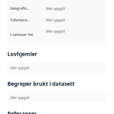
Geografisk avgrensning
:
Ikke oppgitt
Tidsmessig avgrensning
Ikke oppgitt
:
Ikke oppgitt
I samsvar med
:
Referanse til en implementasjonsregel eller a
Lovhjemler
Ikke oppgitt
Begreper brukt i datasett
Ikke oppgitt
Referanser