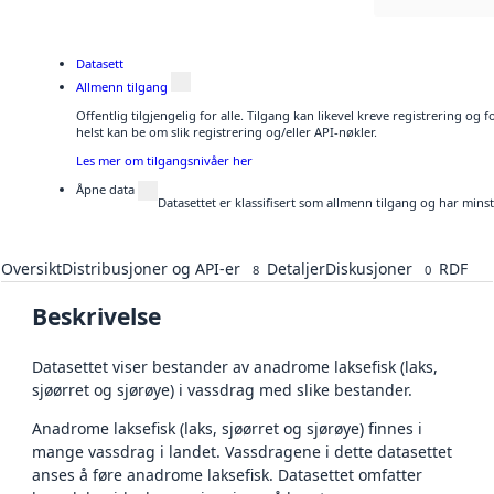
Datasett
Allmenn tilgang
Offentlig tilgjengelig for alle. Tilgang kan likevel kreve registrering o
helst kan be om slik registrering og/eller API-nøkler.
Les mer om tilgangsnivåer her
Åpne data
Datasettet er klassifisert som allmenn tilgang og har mins
Oversikt
Distribusjoner og API-er
Detaljer
Diskusjoner
RDF
8
0
Beskrivelse
Datasettet viser bestander av anadrome laksefisk (laks,
sjøørret og sjørøye) i vassdrag med slike bestander.
Anadrome laksefisk (laks, sjøørret og sjørøye) finnes i
mange vassdrag i landet. Vassdragene i dette datasettet
anses å føre anadrome laksefisk. Datasettet omfatter