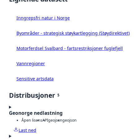
Inngrepsfri natur i Norge
Byområder - strategisk støykartlegging (Støydirektivet)
Motorferdsel Svalbard - fartsrestriksjoner fuglefjell
Vannregioner
Sensitive artsdata
Distribusjoner
5
Geonorge nedlastning
Åpen lisens
API
geojson
geojson
Last ned