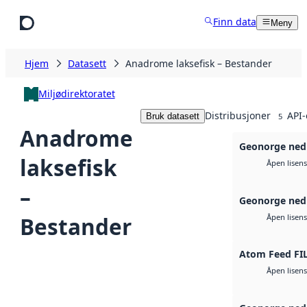
Hopp til hovedinnhold
Finn data
Meny
Hjem
Datasett
Anadrome laksefisk – Bestander
Miljødirektoratet
Distribusjoner
API-
Bruk datasett
5
Anadrome
Geonorge ned
laksefisk
Åpen lisens
–
Geonorge ned
Bestander
Åpen lisens
Atom Feed FI
Åpen lisens