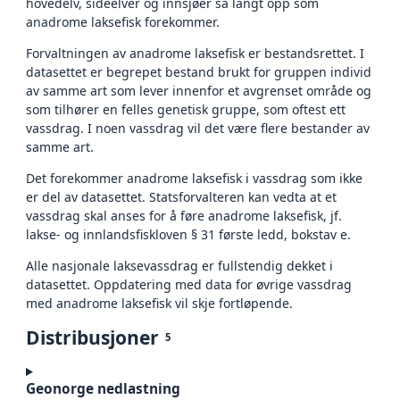
hovedelv, sideelver og innsjøer så langt opp som
anadrome laksefisk forekommer.
Forvaltningen av anadrome laksefisk er bestandsrettet. I
datasettet er begrepet bestand brukt for gruppen individ
av samme art som lever innenfor et avgrenset område og
som tilhører en felles genetisk gruppe, som oftest ett
vassdrag. I noen vassdrag vil det være flere bestander av
samme art.
Det forekommer anadrome laksefisk i vassdrag som ikke
er del av datasettet. Statsforvalteren kan vedta at et
vassdrag skal anses for å føre anadrome laksefisk, jf.
lakse- og innlandsfiskloven § 31 første ledd, bokstav e.
Alle nasjonale laksevassdrag er fullstendig dekket i
datasettet. Oppdatering med data for øvrige vassdrag
med anadrome laksefisk vil skje fortløpende.
Distribusjoner
5
Geonorge nedlastning