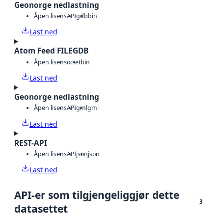
Geonorge nedlastning
Åpen lisens
API
gdb
bin
Last ned
Atom Feed FILEGDB
Åpen lisens
octet
bin
Last ned
Geonorge nedlastning
Åpen lisens
API
gml
gml
Last ned
REST-API
Åpen lisens
API
json
json
Last ned
API-er som tilgjengeliggjør dette
3
datasettet