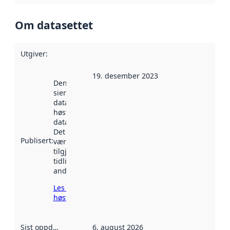
Om datasettet
Utgiver
:
19. desember 2023
Denne datoen
sier når
datasettet ble
høstet av
data.norge.no.
Det kan ha
Publisert
:
vært
tilgjengelig
tidligere
andre steder.
Les mer om
høsting her
Sist oppdatert
:
6. august 2026