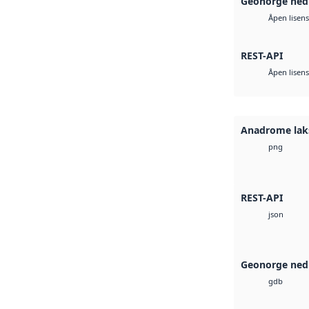
Geonorge ned
Åpen lisens
REST-API
Åpen lisens
Anadrome lak
png
REST-API
json
Geonorge ned
gdb