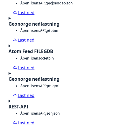
Åpen lisens
API
geojson
geojson
Last ned
Geonorge nedlastning
Åpen lisens
API
gdb
bin
Last ned
Atom Feed FILEGDB
Åpen lisens
octet
bin
Last ned
Geonorge nedlastning
Åpen lisens
API
gml
gml
Last ned
REST-API
Åpen lisens
API
json
json
Last ned