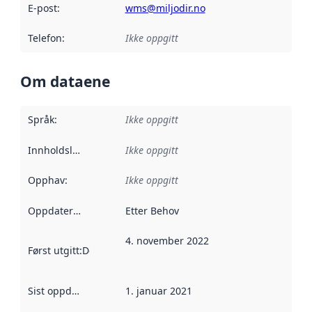
E-post
:
wms@miljodir.no
Telefon
:
Ikke oppgitt
Om dataene
Språk
:
Ikke oppgitt
Innholdsleverandører
Ikke oppgitt
:
Opphav
:
Ikke oppgitt
Oppdateringsfrekvens
Etter Behov
:
4. november 2022
Først utgitt
:
Denne datoen sier når dataene i dette datasettet 
Sist oppdatert
:
1. januar 2021