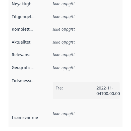
Nøyaktighet
:
Ikke oppgitt
Tilgjengelighet
:
Ikke oppgitt
Kompletthet
:
Ikke oppgitt
Aktualitet
:
Ikke oppgitt
Relevans
:
Ikke oppgitt
Geografisk avgrensning
:
Ikke oppgitt
Tidsmessig avgrensning
:
Fra
:
2022-11-
04T00:00:00Z
Ikke oppgitt
I samsvar med
:
Referanse til en implementasjonsregel eller a