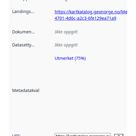
Landingsside
:
https://kartkatalog.geonorge.no/Metad
4701-4d6c-a2c3-6fe129ea71a9
Dokumentasjon
:
Ikke oppgitt
Datasettype
:
Ikke oppgitt
Utmerket (75%)
Metadatakvalitet
er en indikator
på hvor godt
datasettene er
beskrevet ved
Metadatakvalitet
:
hjelp
avmetadata.
Les mer om
metadatakvalitet
her
URI: