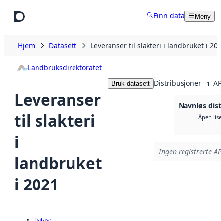
Hopp til hovedinnhold
Finn data
Meny
Hjem
Datasett
Leveranser til slakteri i landbruket i 20
Landbruksdirektoratet
Distribusjoner
AP
Bruk datasett
1
Leveranser
Navnløs dist
til slakteri
Åpen lis
i
Ingen registrerte AP
landbruket
i 2021
Datasett