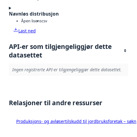
Navnløs distribusjon
Åpen lisens
csv
Last ned
API-er som tilgjengeliggjør dette
0
datasettet
Ingen registrerte API-er tilgjengeliggjør dette datasettet.
Relasjoner til andre ressurser
Produksjons- og avløsertilskudd til jordbruksforetak – s