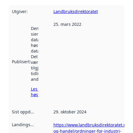
Utgiver
:
Landbruksdirektoratet
25. mars 2022
Denne datoen
sier når
datasettet ble
høstet av
data.norge.no.
Det kan ha
Publisert
:
vært
tilgjengelig
tidligere
andre steder.
Les mer om
høsting her
Sist oppdatert
:
29. oktober 2024
Landingsside
:
https://www.landbruksdirektoratet.no/n
og-handel/ordninger-for-industri-