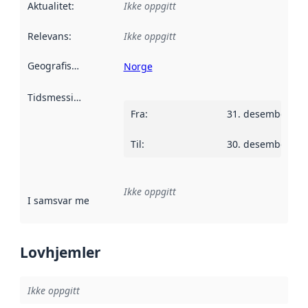
Aktualitet
:
Ikke oppgitt
Relevans
:
Ikke oppgitt
Geografisk avgrensning
:
Norge
Tidsmessig avgrensning
:
Fra
:
31. desember 20
Til
:
30. desember 20
Ikke oppgitt
I samsvar med
:
Referanse til en implementasjonsregel eller a
Lovhjemler
Ikke oppgitt