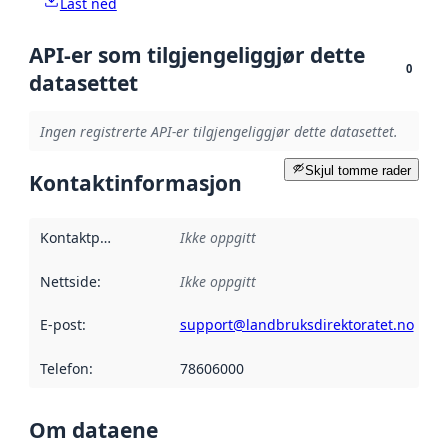
Last ned
API-er som tilgjengeliggjør dette
0
datasettet
Ingen registrerte API-er tilgjengeliggjør dette datasettet.
Skjul tomme rader
Kontaktinformasjon
Kontaktpunkt
:
Ikke oppgitt
Nettside
:
Ikke oppgitt
E-post
:
support@landbruksdirektoratet.no
Telefon
:
78606000
Om dataene