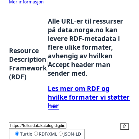
Mer informasjon
Alle URL-er til ressurser
på data.norge.no kan
levere RDF-metadata i
flere ulike formater,
Resource
avhengig av hvilken
Description
Accept header man
Framework
sender med.
(RDF)
Les mer om RDF og
hvilke formater vi støtter
her
Kopier
Turtle
RDF/XML
JSON-LD