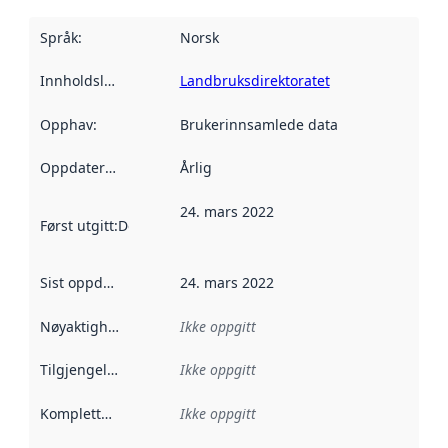
Språk
:
Norsk
Innholdsleverandører
Landbruksdirektoratet
:
Opphav
:
Brukerinnsamlede data
Oppdateringsfrekvens
Årlig
:
24. mars 2022
Først utgitt
:
Denne datoen sier når dataene i dette datasettet 
Sist oppdatert
:
24. mars 2022
Nøyaktighet
:
Ikke oppgitt
Tilgjengelighet
:
Ikke oppgitt
Kompletthet
:
Ikke oppgitt