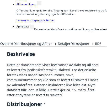
Allmenn tilgang
Offentlig tilgjengelig for alle. Tilgang kan likevel kreve registrering o
kan be om slik registrering og/eller API-nøkler.
Les mer om tilgangsnivåer her
Åpne data
Datasettet er klassifisert som allmenn tilgang og har mins
Oversikt
Distribusjoner og API-er
Detaljer
Diskusjoner
RDF
1
0
Beskrivelse
Dette er datasett som viser leveranser av slakt og ull som
er levert fra jordbruksforetak til slakteri. For det enkelte
foretak vises organisasjonsnummer, navn,
kommunenummer og kilo som er levert til slakteri i løpet
av kalenderåret. Dataene inkluderer ikke leieslakt. Nytt
datasett blir lagt ut årlig. Dette skjer ca. 15. mars, året
etter at dyrene er levert til slakteri.
Distribusjoner
1