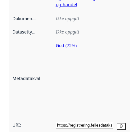
og-handel
Dokumentasjon
:
Ikke oppgitt
Datasettype
:
Ikke oppgitt
God (72%)
Metadatakvalitet
er en indikator
på hvor godt
datasettene er
beskrevet ved
Metadatakvalitet
:
hjelp
avmetadata.
Les mer om
metadatakvalitet
her
URI:
Kopier