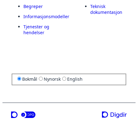
Begreper
Teknisk
dokumentasjon
Informasjonsmodeller
Tjenester og
hendelser
Bokmål
Nynorsk
English
en tjeneste fra