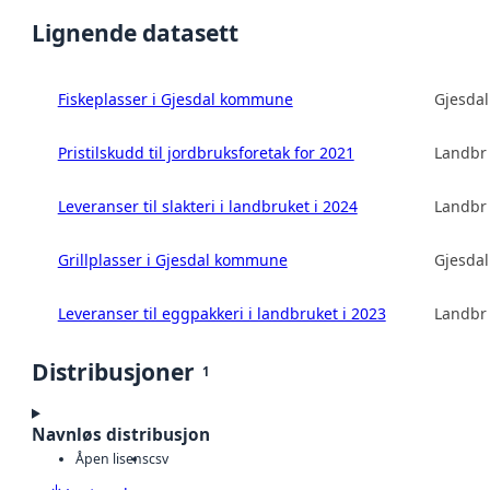
Lignende datasett
Fiskeplasser i Gjesdal kommune
Gjesda
Pristilskudd til jordbruksforetak for 2021
Landbru
Leveranser til slakteri i landbruket i 2024
Landbru
Grillplasser i Gjesdal kommune
Gjesda
Leveranser til eggpakkeri i landbruket i 2023
Landbru
Distribusjoner
1
Navnløs distribusjon
Åpen lisens
csv