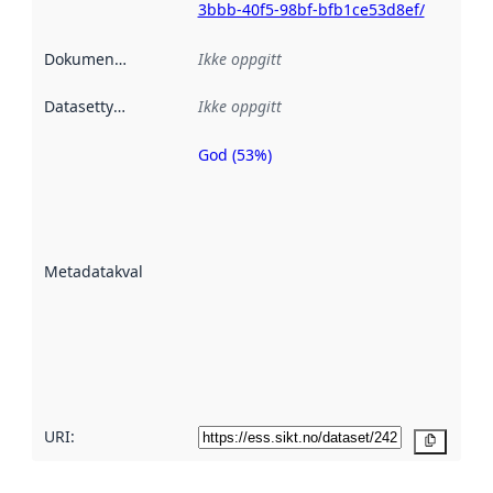
3bbb-40f5-98bf-bfb1ce53d8ef/
Dokumentasjon
:
Ikke oppgitt
Datasettype
:
Ikke oppgitt
God (53%)
Metadatakvalitet
er en indikator
på hvor godt
datasettene er
beskrevet ved
Metadatakvalitet
:
hjelp
avmetadata.
Les mer om
metadatakvalitet
her
URI:
Kopier