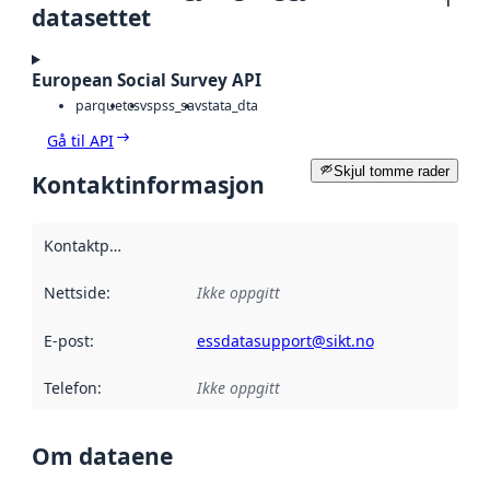
1
datasettet
European Social Survey API
parquet
csv
spss_sav
stata_dta
Gå til API
Skjul tomme rader
Kontaktinformasjon
Kontaktpunkt
:
Nettside
:
Ikke oppgitt
E-post
:
essdatasupport@sikt.no
Telefon
:
Ikke oppgitt
Om dataene