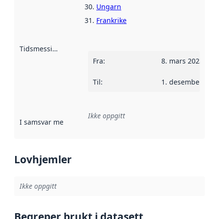
Ungarn
Frankrike
Tidsmessig avgrensning
:
Fra
:
8. mars 2023
Til
:
1. desember 202
Ikke oppgitt
I samsvar med
:
Referanse til en implementasjonsregel eller a
Lovhjemler
Ikke oppgitt
Begreper brukt i datasett