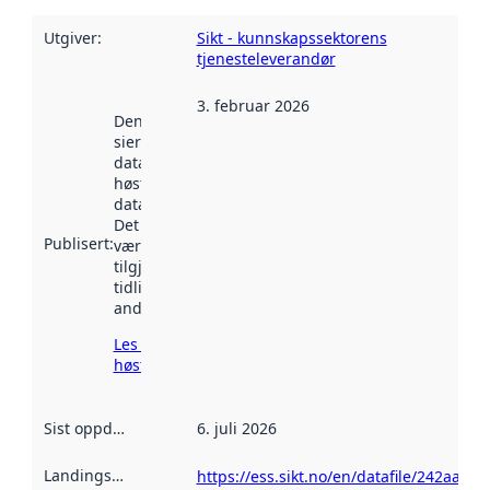
Utgiver
:
Sikt - kunnskapssektorens
tjenesteleverandør
3. februar 2026
Denne datoen
sier når
datasettet ble
høstet av
data.norge.no.
Det kan ha
Publisert
:
vært
tilgjengelig
tidligere
andre steder.
Les mer om
høsting her
Sist oppdatert
:
6. juli 2026
Landingsside
:
https://ess.sikt.no/en/datafile/242aaa39