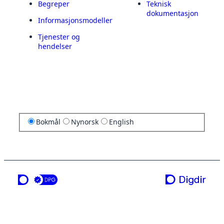
Begreper
Teknisk
dokumentasjon
Informasjonsmodeller
Tjenester og
hendelser
Bokmål
Nynorsk
English
en tjeneste fra