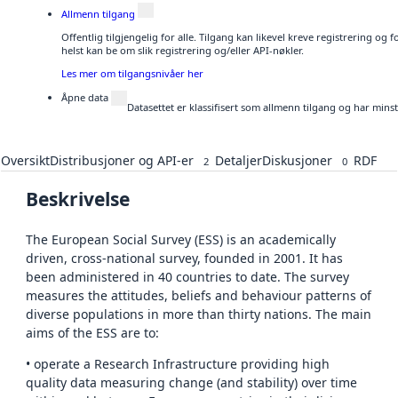
Allmenn tilgang
Offentlig tilgjengelig for alle. Tilgang kan likevel kreve registrering o
helst kan be om slik registrering og/eller API-nøkler.
Les mer om tilgangsnivåer her
Åpne data
Datasettet er klassifisert som allmenn tilgang og har mins
Oversikt
Distribusjoner og API-er
Detaljer
Diskusjoner
RDF
2
0
Beskrivelse
The European Social Survey (ESS) is an academically
driven, cross-national survey, founded in 2001. It has
been administered in 40 countries to date. The survey
measures the attitudes, beliefs and behaviour patterns of
diverse populations in more than thirty nations. The main
aims of the ESS are to:
• operate a Research Infrastructure providing high
quality data measuring change (and stability) over time