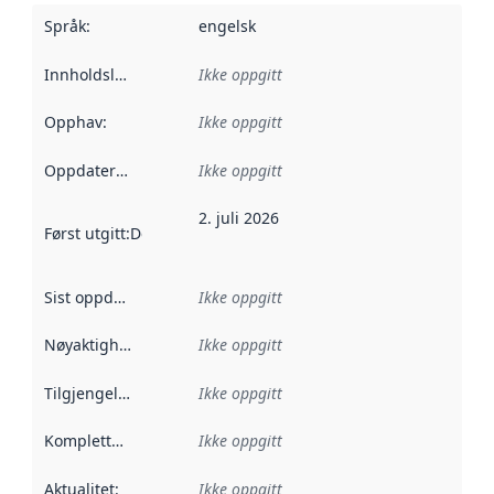
Språk
:
engelsk
Innholdsleverandører
Ikke oppgitt
:
Opphav
:
Ikke oppgitt
Oppdateringsfrekvens
Ikke oppgitt
:
2. juli 2026
Først utgitt
:
Denne datoen sier når dataene i dette datasettet 
Sist oppdatert
:
Ikke oppgitt
Nøyaktighet
:
Ikke oppgitt
Tilgjengelighet
:
Ikke oppgitt
Kompletthet
:
Ikke oppgitt
Aktualitet
:
Ikke oppgitt