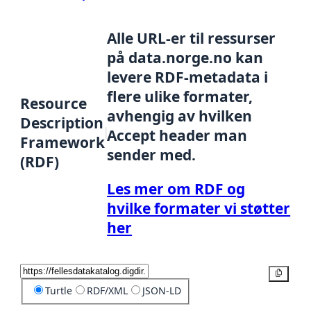
Alle URL-er til ressurser
på data.norge.no kan
levere RDF-metadata i
flere ulike formater,
Resource
avhengig av hvilken
Description
Accept header man
Framework
sender med.
(RDF)
Les mer om RDF og
hvilke formater vi støtter
her
Kopier
Turtle
RDF/XML
JSON-LD