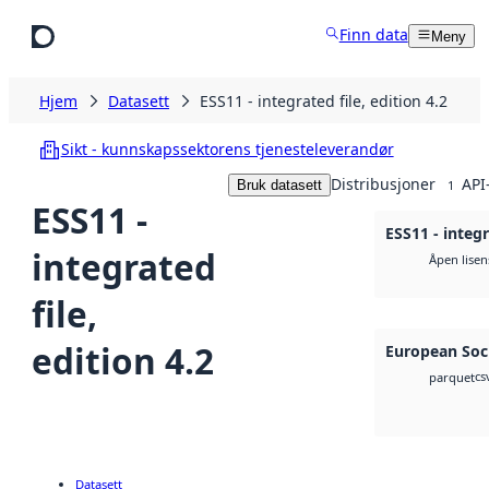
Hopp til hovedinnhold
Finn data
Meny
Hjem
Datasett
ESS11 - integrated file, edition 4.2
Sikt - kunnskapssektorens tjenesteleverandør
Distribusjoner
API
Bruk datasett
1
ESS11 -
ESS11 - integr
integrated
Åpen lisen
file,
edition 4.2
European Soci
cs
parquet
Datasett