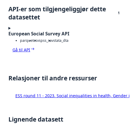
API-er som tilgjengeliggjør dette
1
datasettet
European Social Survey API
parquet
csv
spss_sav
stata_dta
Gå til API
Relasjoner til andre ressurser
ESS round 11 - 2023. Social inequalities in health, Gende
Lignende datasett