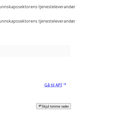
 kunnskapssektorens tjenesteleverandør
Allmenn tilga
 kunnskapssektorens tjenesteleverandør
Allmenn tilga
Gå til API
Skjul tomme rader