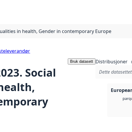
qualities in health, Gender in contemporary Europe
steleverandør
Distribusjoner
Bruk datasett
2023. Social
Dette datasettet
health,
European
temporary
parq