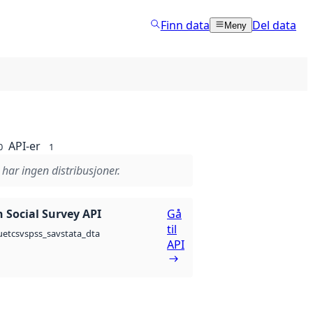
Finn data
Del data
Meny
API-er
0
1
 har ingen distribusjoner.
 Social Survey API
Gå
til
csv
spss_sav
stata_dta
uet
API