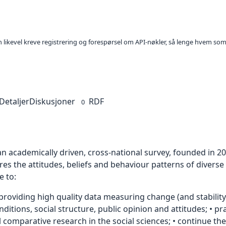
kan likevel kreve registrering og forespørsel om API-nøkler, så lenge hvem som
Detaljer
Diskusjoner
RDF
0
an academically driven, cross-national survey, founded in 20
es the attitudes, beliefs and behaviour patterns of diverse
e to:
 providing high quality data measuring change (and stabilit
nditions, social structure, public opinion and attitudes; • 
al comparative research in the social sciences; • continue t