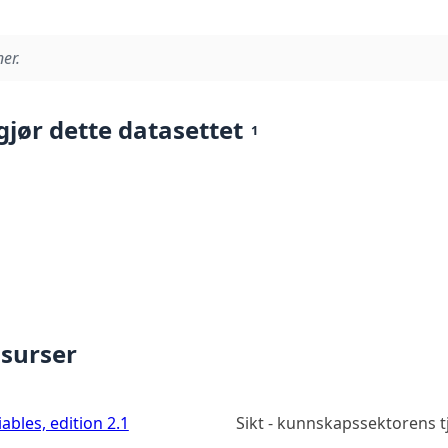
er.
gjør dette datasettet
1
ssurser
ables, edition 2.1
Sikt - kunnskapssektorens 