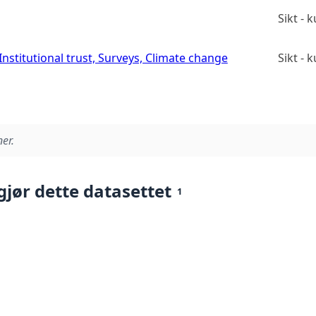
Sikt -
stitutional trust, Surveys, Climate change
Sikt -
er.
gjør dette datasettet
1