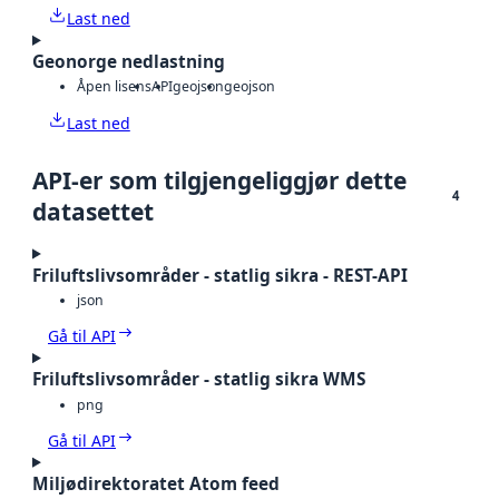
Last ned
Geonorge nedlastning
Åpen lisens
API
geojson
geojson
Last ned
API-er som tilgjengeliggjør dette
4
datasettet
Friluftslivsområder - statlig sikra - REST-API
json
Gå til API
Friluftslivsområder - statlig sikra WMS
png
Gå til API
Miljødirektoratet Atom feed