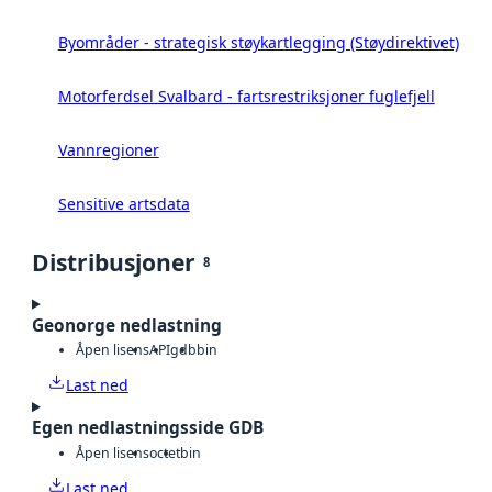
Byområder - strategisk støykartlegging (Støydirektivet)
Motorferdsel Svalbard - fartsrestriksjoner fuglefjell
Vannregioner
Sensitive artsdata
Distribusjoner
8
Geonorge nedlastning
Åpen lisens
API
gdb
bin
Last ned
Egen nedlastningsside GDB
Åpen lisens
octet
bin
Last ned