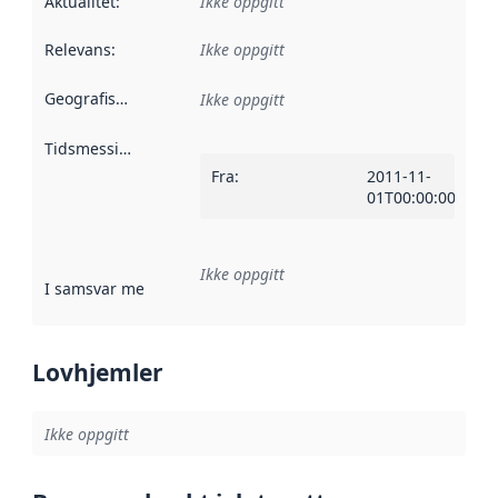
Aktualitet
:
Ikke oppgitt
Relevans
:
Ikke oppgitt
Geografisk avgrensning
:
Ikke oppgitt
Tidsmessig avgrensning
:
Fra
:
2011-11-
01T00:00:00Z
Ikke oppgitt
I samsvar med
:
Referanse til en implementasjonsregel eller a
Lovhjemler
Ikke oppgitt