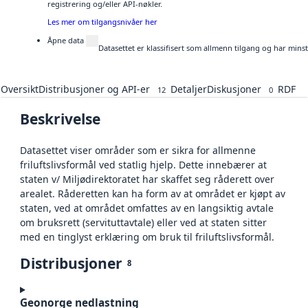
registrering og/eller API-nøkler.
Les mer om tilgangsnivåer her
Åpne data
Datasettet er klassifisert som allmenn tilgang og har mins
Oversikt
Distribusjoner og API-er
Detaljer
Diskusjoner
RDF
12
0
Beskrivelse
Datasettet viser områder som er sikra for allmenne
friluftslivsformål ved statlig hjelp. Dette innebærer at
staten v/ Miljødirektoratet har skaffet seg råderett over
arealet. Råderetten kan ha form av at området er kjøpt av
staten, ved at området omfattes av en langsiktig avtale
om bruksrett (servituttavtale) eller ved at staten sitter
med en tinglyst erklæring om bruk til friluftslivsformål.
Distribusjoner
8
Geonorge nedlastning