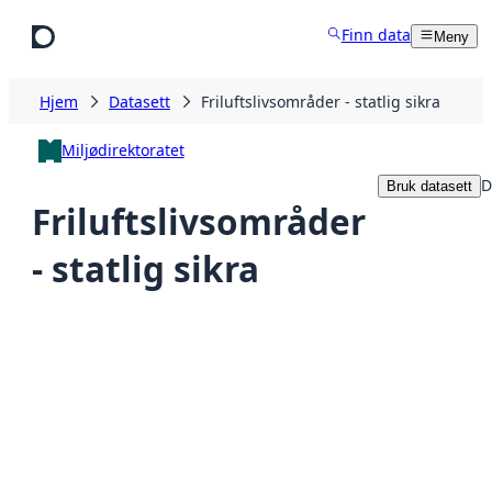
Hopp til hovedinnhold
Finn data
Meny
Hjem
Datasett
Friluftslivsområder - statlig sikra
Miljødirektoratet
D
Bruk datasett
Friluftslivsområder
- statlig sikra