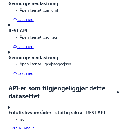
Geonorge nedlastning
Åpen lisens
API
gml
gml
Last ned
REST-API
Åpen lisens
API
json
json
Last ned
Geonorge nedlastning
Åpen lisens
API
geojson
geojson
Last ned
API-er som tilgjengeliggjør dette
4
datasettet
Friluftslivsområder - statlig sikra - REST-API
json
Gå til API