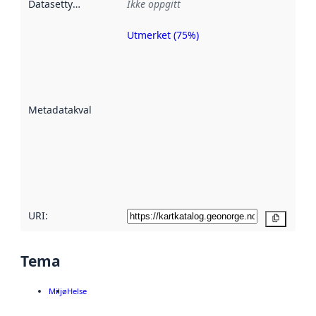
Datasettype
:
Ikke oppgitt
Utmerket (75%)
Metadatakvalitet
er en indikator
på hvor godt
datasettene er
beskrevet ved
Metadatakvalitet
:
hjelp
avmetadata.
Les mer om
metadatakvalitet
her
URI:
Kopier
Tema
Miljø
Helse