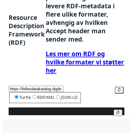
levere RDF-metadata i
flere ulike formater,
Resource
avhengig av hvilken
Description
Accept header man
Framework
sender med.
(RDF)
Les mer om RDF og
hvilke formater vi støtter
her
Kopier
Turtle
RDF/XML
JSON-LD
Kopier