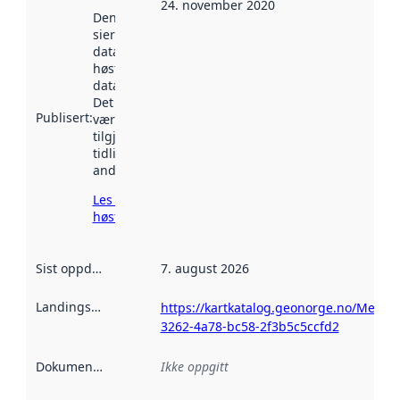
24. november 2020
Denne datoen
sier når
datasettet ble
høstet av
data.norge.no.
Det kan ha
Publisert
:
vært
tilgjengelig
tidligere
andre steder.
Les mer om
høsting her
Sist oppdatert
:
7. august 2026
Landingsside
:
https://kartkatalog.geonorge.no/Metad
3262-4a78-bc58-2f3b5c5ccfd2
Dokumentasjon
:
Ikke oppgitt