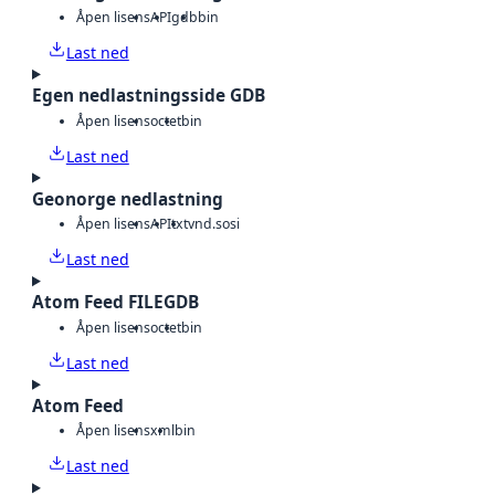
Åpen lisens
API
gdb
bin
Last ned
Egen nedlastningsside GDB
Åpen lisens
octet
bin
Last ned
Geonorge nedlastning
Åpen lisens
API
txt
vnd.sosi
Last ned
Atom Feed FILEGDB
Åpen lisens
octet
bin
Last ned
Atom Feed
Åpen lisens
xml
bin
Last ned