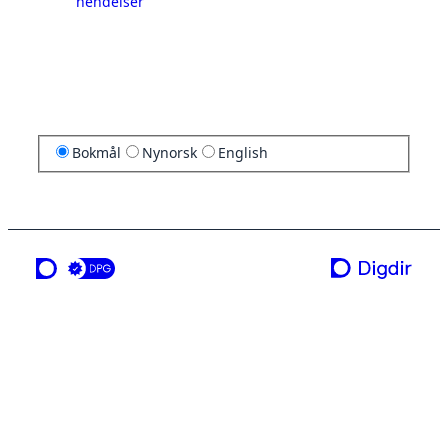
hendelser
Bokmål
Nynorsk
English
en tjeneste fra