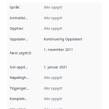
Språk
:
Ikke oppgitt
Innholdsleverandører
Ikke oppgitt
:
Opphav
:
Ikke oppgitt
Oppdateringsfrekvens
Kontinuerlig Oppdatert
:
1. november 2011
Først utgitt
:
Denne datoen sier når dataene i dette datasettet 
Sist oppdatert
:
1. januar 2021
Nøyaktighet
:
Ikke oppgitt
Tilgjengelighet
:
Ikke oppgitt
Kompletthet
:
Ikke oppgitt