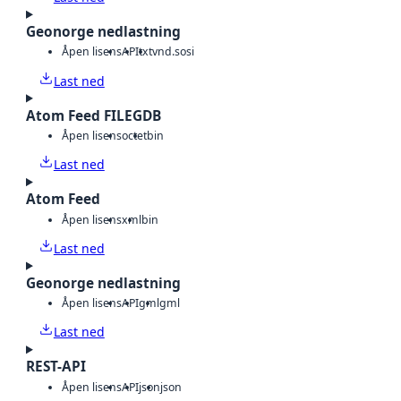
Geonorge nedlastning
Åpen lisens
API
txt
vnd.sosi
Last ned
Atom Feed FILEGDB
Åpen lisens
octet
bin
Last ned
Atom Feed
Åpen lisens
xml
bin
Last ned
Geonorge nedlastning
Åpen lisens
API
gml
gml
Last ned
REST-API
Åpen lisens
API
json
json