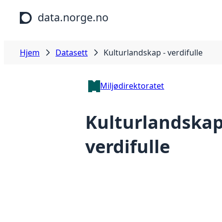
Hopp til hovedinnhold
data.norge.no
Hjem
Datasett
Kulturlandskap - verdifulle
Miljødirektoratet
Kulturlandskap
verdifulle