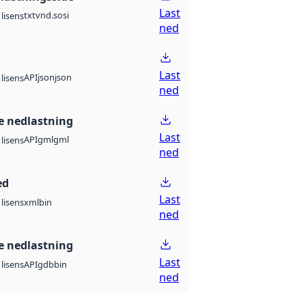
Last
txt
vnd.sosi
lisens
ned
Last
API
json
json
lisens
ned
 nedlastning
Last
API
gml
gml
lisens
ned
ed
Last
xml
bin
lisens
ned
 nedlastning
Last
API
gdb
bin
lisens
ned