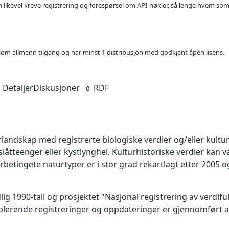
kan likevel kreve registrering og forespørsel om API-nøkler, så lenge hvem som
t som allmenn tilgang og har minst 1 distribusjon med godkjent åpen lisens.
Detaljer
Diskusjoner
RDF
0
urlandskap med registrerte biologiske verdier og/eller kultu
slåtteenger eller kystlynghei. Kulturhistoriske verdier kan 
urbetingete naturtyper er i stor grad rekartlagt etter 2005 og
tidlig 1990-tall og prosjektet "Nasjonal registrering av verdi
pplerende registreringer og oppdateringer er gjennomført 