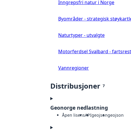
Inngrepsfri natur i Norge
Byområder - strategisk støykartl
Naturtyper - utvalgte
Motorferdsel Svalbard - fartsrestr
Vannregioner
Distribusjoner
7
Geonorge nedlastning
Åpen lisens
API
geojson
geojson