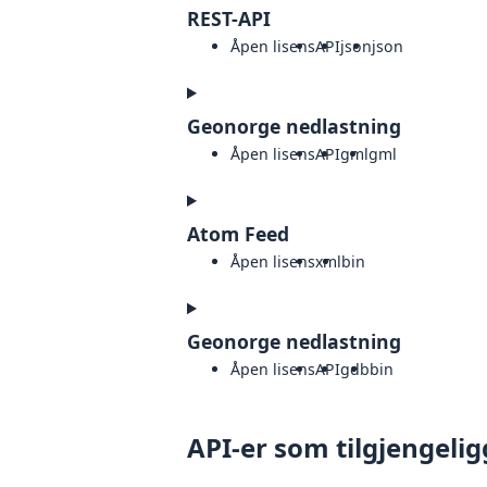
REST-API
Åpen lisens
API
json
json
Geonorge nedlastning
Åpen lisens
API
gml
gml
Atom Feed
Åpen lisens
xml
bin
Geonorge nedlastning
Åpen lisens
API
gdb
bin
API-er som tilgjengelig