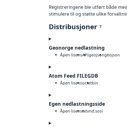
Registreringene ble utført både med
stimulere til og støtte ulike forvaltni
Distribusjoner
7
Geonorge nedlastning
Åpen lisens
API
geojson
geojson
Atom Feed FILEGDB
Åpen lisens
octet
bin
Egen nedlastningsside
Åpen lisens
txt
vnd.sosi