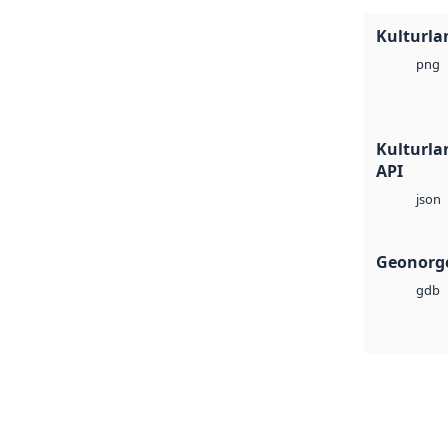
Kulturla
png
Kulturlan
API
json
Geonorge
gdb