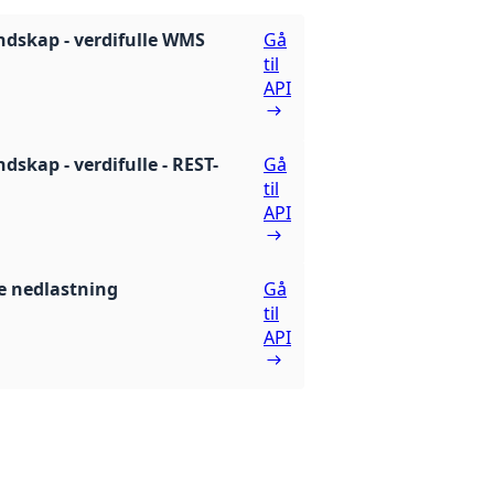
ndskap - verdifulle WMS
Gå
til
API
dskap - verdifulle - REST-
Gå
til
API
 nedlastning
Gå
til
API