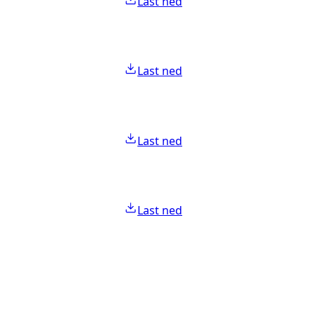
Last ned
Last ned
Last ned
Last ned