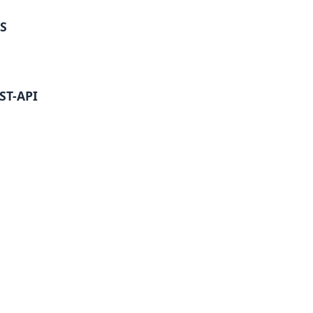
MS
EST-API