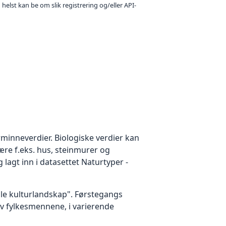
 helst kan be om slik registrering og/eller API-
rminneverdier. Biologiske verdier kan
være f.eks. hus, steinmurer og
 lagt inn i datasettet Naturtyper -
fulle kulturlandskap". Førstegangs
av fylkesmennene, i varierende