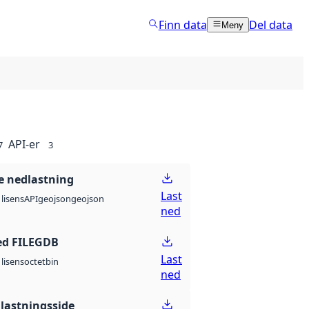
Finn data
Del data
Meny
API-er
7
3
 nedlastning
Last
API
geojson
geojson
lisens
ned
ed FILEGDB
Last
octet
bin
lisens
ned
lastningsside