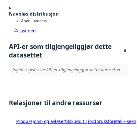
Navnløs distribusjon
Åpen lisens
csv
Last ned
API-er som tilgjengeliggjør dette
0
datasettet
Ingen registrerte API-er tilgjengeliggjør dette datasettet.
Relasjoner til andre ressurser
Produksjons- og avløsertilskudd til jordbruksforetak – s