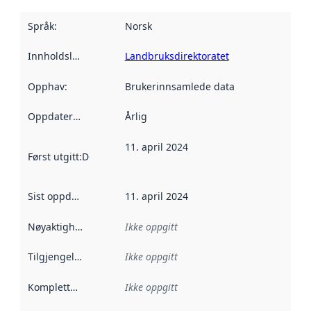
Språk
:
Norsk
Innholdsleverandører
Landbruksdirektoratet
:
Opphav
:
Brukerinnsamlede data
Oppdateringsfrekvens
Årlig
:
11. april 2024
Først utgitt
:
Denne datoen sier når dataene i dette datasettet 
Sist oppdatert
:
11. april 2024
Nøyaktighet
:
Ikke oppgitt
Tilgjengelighet
:
Ikke oppgitt
Kompletthet
:
Ikke oppgitt