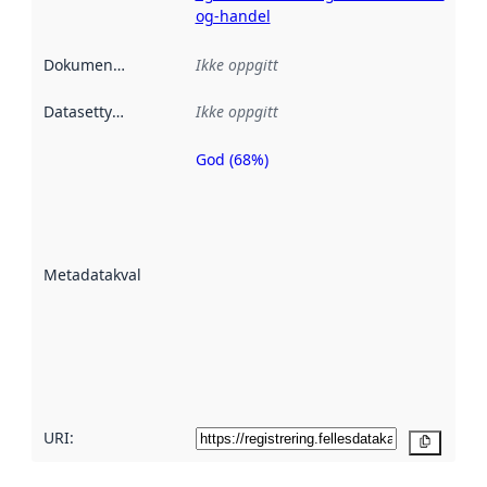
og-handel
Dokumentasjon
:
Ikke oppgitt
Datasettype
:
Ikke oppgitt
God (68%)
Metadatakvalitet
er en indikator
på hvor godt
datasettene er
beskrevet ved
Metadatakvalitet
:
hjelp
avmetadata.
Les mer om
metadatakvalitet
her
URI:
Kopier