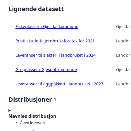
Lignende datasett
Fiskeplasser i Gjesdal kommune
Gjesda
Pristilskudd til jordbruksforetak for 2021
Landbru
Leveranser til slakteri i landbruket i 2024
Landbru
Grillplasser i Gjesdal kommune
Gjesda
Leveranser til eggpakkeri i landbruket i 2023
Landbru
Distribusjoner
1
Navnløs distribusjon
Åpen lisens
csv