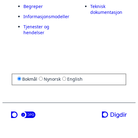
Begreper
Teknisk
dokumentasjon
Informasjonsmodeller
Tjenester og
hendelser
Bokmål
Nynorsk
English
en tjeneste fra