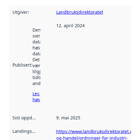
Utgiver
:
Landbruksdirektoratet
12. april 2024
Denne datoen
sier når
datasettet ble
høstet av
data.norge.no.
Det kan ha
Publisert
:
vært
tilgjengelig
tidligere
andre steder.
Les mer om
høsting her
Sist oppdatert
:
9. mai 2025
Landingsside
:
https://www.landbruksdirektoratet.no/n
og-handel/ordninger-for-industri-