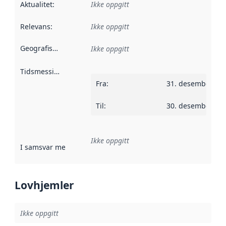
Aktualitet
:
Ikke oppgitt
Relevans
:
Ikke oppgitt
Geografisk avgrensning
:
Ikke oppgitt
Tidsmessig avgrensning
:
Fra
:
31. desember 20
Til
:
30. desember 20
Ikke oppgitt
I samsvar med
:
Referanse til en implementasjonsregel eller a
Lovhjemler
Ikke oppgitt