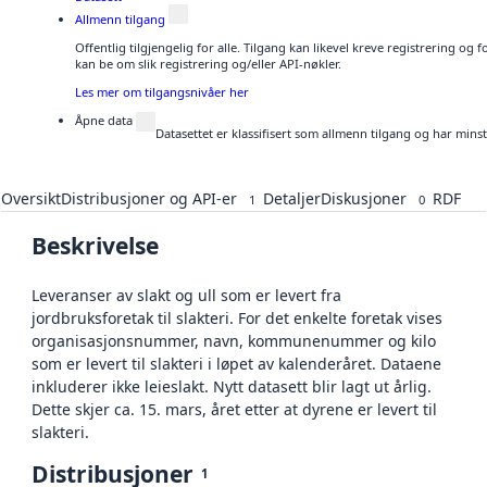
Allmenn tilgang
Offentlig tilgjengelig for alle. Tilgang kan likevel kreve registrering o
kan be om slik registrering og/eller API-nøkler.
Les mer om tilgangsnivåer her
Åpne data
Datasettet er klassifisert som allmenn tilgang og har mins
Oversikt
Distribusjoner og API-er
Detaljer
Diskusjoner
RDF
1
0
Beskrivelse
Leveranser av slakt og ull som er levert fra
jordbruksforetak til slakteri. For det enkelte foretak vises
organisasjonsnummer, navn, kommunenummer og kilo
som er levert til slakteri i løpet av kalenderåret. Dataene
inkluderer ikke leieslakt. Nytt datasett blir lagt ut årlig.
Dette skjer ca. 15. mars, året etter at dyrene er levert til
slakteri.
Distribusjoner
1