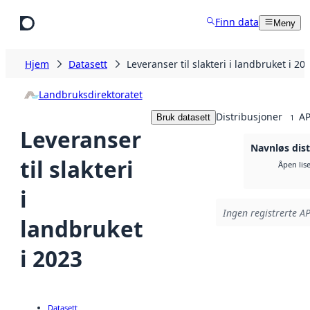
Hopp til hovedinnhold
Finn data
Meny
Hjem
Datasett
Leveranser til slakteri i landbruket i 20
Landbruksdirektoratet
Distribusjoner
AP
Bruk datasett
1
Leveranser
Navnløs dist
til slakteri
Åpen lis
i
Ingen registrerte AP
landbruket
i 2023
Datasett