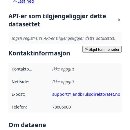
Last ned
API-er som tilgjengeliggjør dette
0
datasettet
Ingen registrerte API-er tilgjengeliggjør dette datasettet.
Skjul tomme rader
Kontaktinformasjon
Kontaktpunkt
:
Ikke oppgitt
Nettside
:
Ikke oppgitt
E-post
:
support@landbruksdirektoratet.no
Telefon
:
78606000
Om dataene