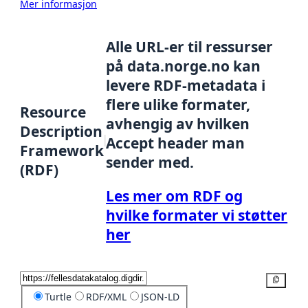
Mer informasjon
Alle URL-er til ressurser
på data.norge.no kan
levere RDF-metadata i
flere ulike formater,
Resource
avhengig av hvilken
Description
Accept header man
Framework
sender med.
(RDF)
Les mer om RDF og
hvilke formater vi støtter
her
Kopier
Turtle
RDF/XML
JSON-LD