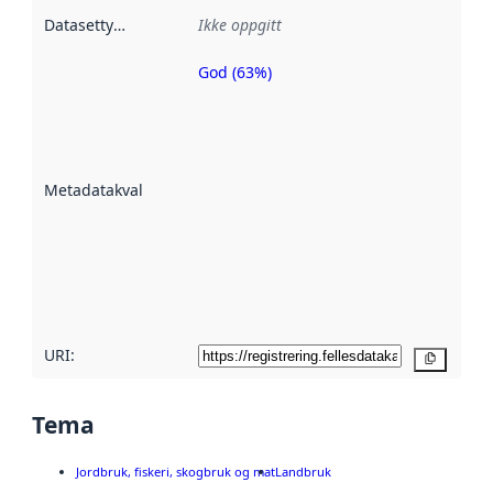
Datasettype
:
Ikke oppgitt
God (63%)
Metadatakvalitet
er en indikator
på hvor godt
datasettene er
beskrevet ved
Metadatakvalitet
:
hjelp
avmetadata.
Les mer om
metadatakvalitet
her
URI:
Kopier
Tema
Jordbruk, fiskeri, skogbruk og mat
Landbruk