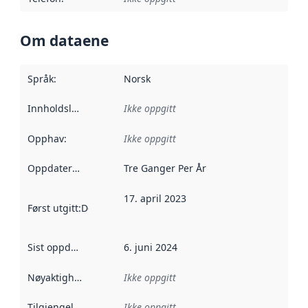
Om dataene
Språk
:
Norsk
Innholdsleverandører
Ikke oppgitt
:
Opphav
:
Ikke oppgitt
Oppdateringsfrekvens
Tre Ganger Per År
:
17. april 2023
Først utgitt
:
Denne datoen sier når dataene i dette datasettet 
Sist oppdatert
:
6. juni 2024
Nøyaktighet
:
Ikke oppgitt
Tilgjengelighet
:
Ikke oppgitt