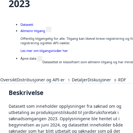
2023
Datasett
Allmenn tilgang
Offentlig tilgjengelig for alle. Tilgang kan likevel kreve registrering o
registrering og/eller API-nøkler.
Les mer om tilgangsnivåer her
Åpne data
Datasettet er klassifisert som allmenn tilgang og har mins
Oversikt
Distribusjoner og API-er
Detaljer
Diskusjoner
RDF
1
0
Beskrivelse
Datasett som inneholder opplysninger fra søknad om og
utbetaling av produksjonstilskudd til jordbruksforetak i
søknadsomgangen 2023. Opplysningene ble hentet ut i
begynnelsen av juni 2024, og datasettet inneholder både
søknader som har blitt utbetalt og søknader som på det