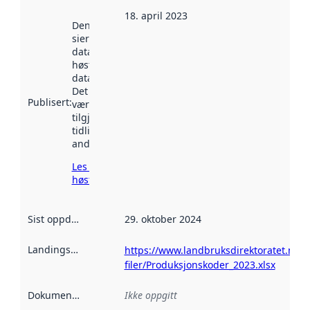
18. april 2023
Denne datoen
sier når
datasettet ble
høstet av
data.norge.no.
Det kan ha
Publisert
:
vært
tilgjengelig
tidligere
andre steder.
Les mer om
høsting her
Sist oppdatert
:
29. oktober 2024
Landingsside
:
https://www.landbruksdirektoratet.no/nb
filer/Produksjonskoder_2023.xlsx
Dokumentasjon
:
Ikke oppgitt