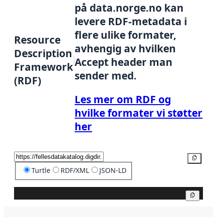
på data.norge.no kan
levere RDF-metadata i
flere ulike formater,
Resource
avhengig av hvilken
Description
Accept header man
Framework
sender med.
(RDF)
Les mer om RDF og
hvilke formater vi støtter
her
Kopier
Turtle
RDF/XML
JSON-LD
Kopier