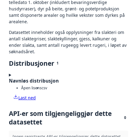
telledato 1. oktober (inkludert bevaringsverdige
husdyrraser), dyr på beite, grønt- og potetproduksjon
samt disponerte arealer og hvilke vekster som dyrkes på
arealene.
Datasettet inneholder også opplysninger fra slakteri om
antall slaktegriser, slaktekyllinger, gjess, kalkuner og
ender slakta, samt antall rugeegg levert rugeri, i løpet av
søknadsåret.
Distribusjoner
1
Navnløs distribusjon
Åpen lisens
csv
Last ned
API-er som tilgjengeliggjør dette
0
datasettet
Ingen registrerte API-er tilgjengeliggjør dette datasettet.