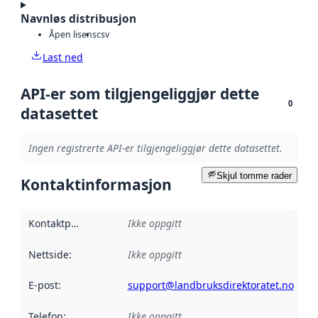
Navnløs distribusjon
Åpen lisens
csv
Last ned
API-er som tilgjengeliggjør dette
0
datasettet
Ingen registrerte API-er tilgjengeliggjør dette datasettet.
Skjul tomme rader
Kontaktinformasjon
Kontaktpunkt
:
Ikke oppgitt
Nettside
:
Ikke oppgitt
E-post
:
support@landbruksdirektoratet.no
Telefon
:
Ikke oppgitt