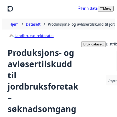
Hopp til hovedinnhold
Finn data
Meny
Hjem
Datasett
Produksjons- og avløsertilskudd til jo
Landbruksdirektoratet
Distri
Bruk datasett
Produksjons- og
avløsertilskudd
til
Ingen
jordbruksforetak
–
søknadsomgang