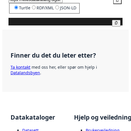
Kopier
Turtle
RDF/XML
JSON-LD
Kopier
Finner du det du leter etter?
Ta kontakt
med oss her, eller spør om hjelp i
Datalandsbyen
.
Datakataloger
Hjelp og veilednin
Datasett
Brukerveiledning