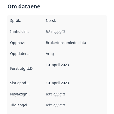
Om dataene
Språk
:
Norsk
Innholdsleverandører
Ikke oppgitt
:
Opphav
:
Brukerinnsamlede data
Oppdateringsfrekvens
Årlig
:
10. april 2023
Først utgitt
:
Denne datoen sier når dataene i dette datasettet 
Sist oppdatert
:
10. april 2023
Nøyaktighet
:
Ikke oppgitt
Tilgjengelighet
:
Ikke oppgitt