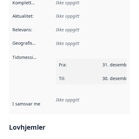
Kompletthet
:
Ikke oppgitt
Aktualitet
:
Ikke oppgitt
Relevans
:
Ikke oppgitt
Geografisk avgrensning
:
Ikke oppgitt
Tidsmessig avgrensning
:
Fra
:
31. desember 20
Til
:
30. desember 20
Ikke oppgitt
I samsvar med
:
Referanse til en implementasjonsregel eller a
Lovhjemler