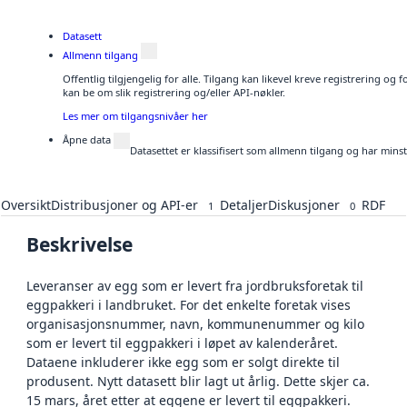
Datasett
Allmenn tilgang
Offentlig tilgjengelig for alle. Tilgang kan likevel kreve registrering o
kan be om slik registrering og/eller API-nøkler.
Les mer om tilgangsnivåer her
Åpne data
Datasettet er klassifisert som allmenn tilgang og har mins
Oversikt
Distribusjoner og API-er
Detaljer
Diskusjoner
RDF
1
0
Beskrivelse
Leveranser av egg som er levert fra jordbruksforetak til
eggpakkeri i landbruket. For det enkelte foretak vises
organisasjonsnummer, navn, kommunenummer og kilo
som er levert til eggpakkeri i løpet av kalenderåret.
Dataene inkluderer ikke egg som er solgt direkte til
produsent. Nytt datasett blir lagt ut årlig. Dette skjer ca.
15 mars, året etter at eggene er levert til eggpakkeri.