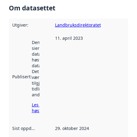
Om datasettet
Utgiver
:
Landbruksdirektoratet
11. april 2023
Denne datoen
sier når
datasettet ble
høstet av
data.norge.no.
Det kan ha
Publisert
:
vært
tilgjengelig
tidligere
andre steder.
Les mer om
høsting her
Sist oppdatert
:
29. oktober 2024