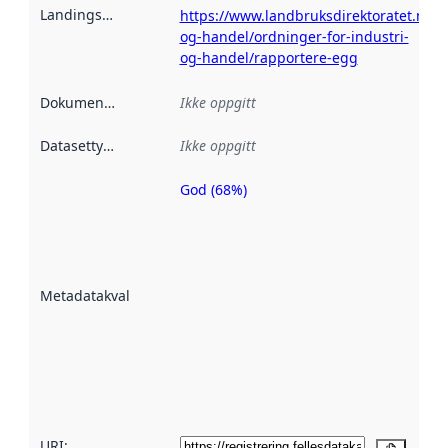
Landingsside
:
https://www.landbruksdirektoratet.no/n
og-handel/ordninger-for-industri-
og-handel/rapportere-egg
Dokumentasjon
:
Ikke oppgitt
Datasettype
:
Ikke oppgitt
God (68%)
Metadatakvalitet
er en indikator
på hvor godt
datasettene er
beskrevet ved
Metadatakvalitet
:
hjelp
avmetadata.
Les mer om
metadatakvalitet
her
URI: