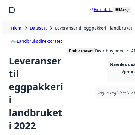
Hopp til hovedinnhold
Finn data
Meny
Hjem
Datasett
Leveranser til eggpakkeri i landbruket 
Landbruksdirektoratet
Distribusjoner
A
Bruk datasett
1
Leveranser
Navnløs dis
til
Åpen lis
eggpakkeri
Ingen registrerte AP
i
landbruket
i 2022