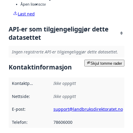
Åpen lisens
csv
Last ned
API-er som tilgjengeliggjør dette
0
datasettet
Ingen registrerte API-er tilgjengeliggjør dette datasettet.
Skjul tomme rader
Kontaktinformasjon
Kontaktpunkt
:
Ikke oppgitt
Nettside
:
Ikke oppgitt
E-post
:
support@landbruksdirektoratet.no
Telefon
:
78606000