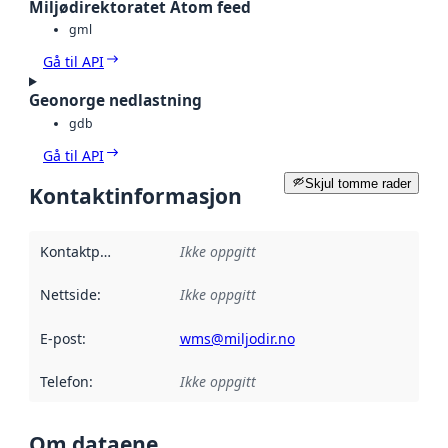
Miljødirektoratet Atom feed
gml
Gå til API
Geonorge nedlastning
gdb
Gå til API
Skjul tomme rader
Kontaktinformasjon
Kontaktpunkt
:
Ikke oppgitt
Nettside
:
Ikke oppgitt
E-post
:
wms@miljodir.no
Telefon
:
Ikke oppgitt
Om dataene