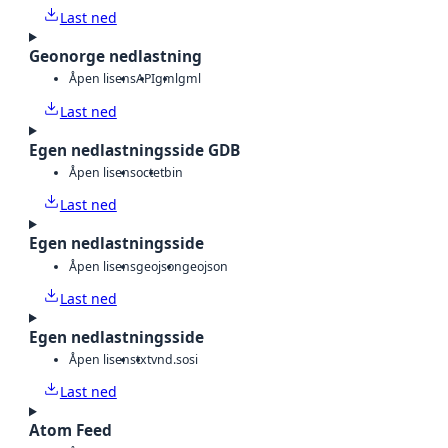
Last ned
Geonorge nedlastning
Åpen lisens
API
gml
gml
Last ned
Egen nedlastningsside GDB
Åpen lisens
octet
bin
Last ned
Egen nedlastningsside
Åpen lisens
geojson
geojson
Last ned
Egen nedlastningsside
Åpen lisens
txt
vnd.sosi
Last ned
Atom Feed