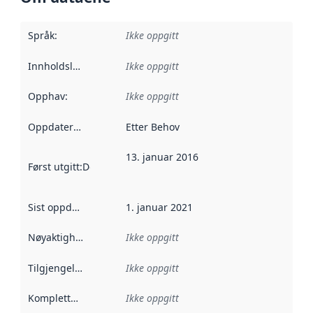
Språk
:
Ikke oppgitt
Innholdsleverandører
Ikke oppgitt
:
Opphav
:
Ikke oppgitt
Oppdateringsfrekvens
Etter Behov
:
13. januar 2016
Først utgitt
:
Denne datoen sier når dataene i dette datasettet 
Sist oppdatert
:
1. januar 2021
Nøyaktighet
:
Ikke oppgitt
Tilgjengelighet
:
Ikke oppgitt
Kompletthet
:
Ikke oppgitt