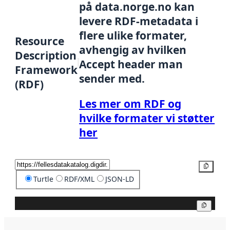
på data.norge.no kan
levere RDF-metadata i
flere ulike formater,
Resource
avhengig av hvilken
Description
Accept header man
Framework
sender med.
(RDF)
Les mer om RDF og
hvilke formater vi støtter
her
Kopier
Turtle
RDF/XML
JSON-LD
Kopier