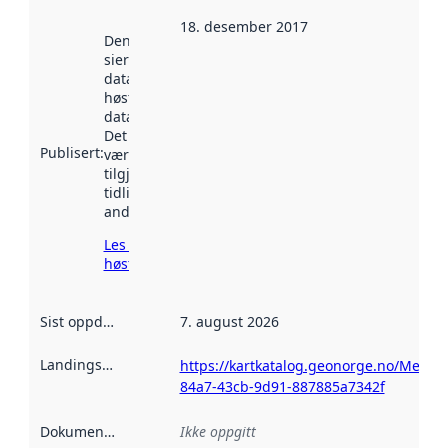
18. desember 2017
Denne datoen
sier når
datasettet ble
høstet av
data.norge.no.
Det kan ha
Publisert
:
vært
tilgjengelig
tidligere
andre steder.
Les mer om
høsting her
Sist oppdatert
:
7. august 2026
Landingsside
:
https://kartkatalog.geonorge.no/Metad
84a7-43cb-9d91-887885a7342f
Dokumentasjon
:
Ikke oppgitt