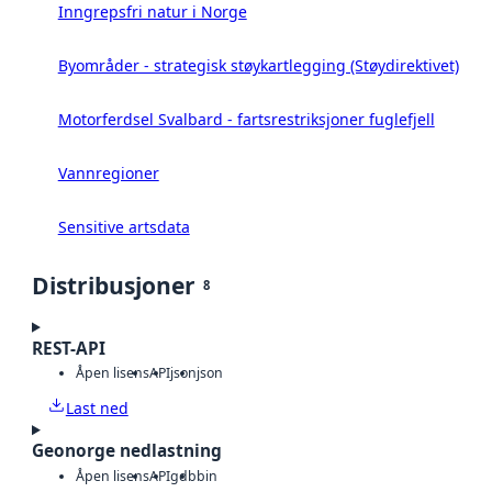
Inngrepsfri natur i Norge
Byområder - strategisk støykartlegging (Støydirektivet)
Motorferdsel Svalbard - fartsrestriksjoner fuglefjell
Vannregioner
Sensitive artsdata
Distribusjoner
8
REST-API
Åpen lisens
API
json
json
Last ned
Geonorge nedlastning
Åpen lisens
API
gdb
bin