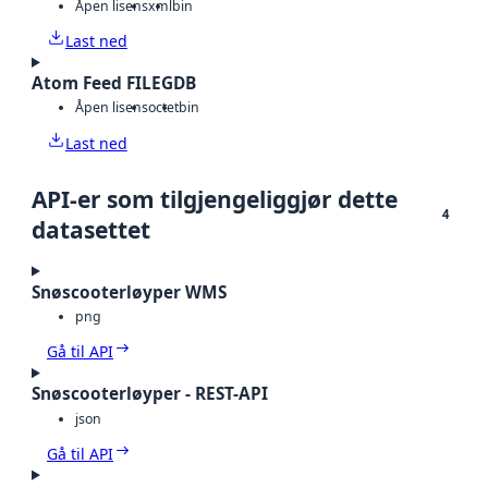
Åpen lisens
xml
bin
Last ned
Atom Feed FILEGDB
Åpen lisens
octet
bin
Last ned
API-er som tilgjengeliggjør dette
4
datasettet
Snøscooterløyper WMS
png
Gå til API
Snøscooterløyper - REST-API
json
Gå til API