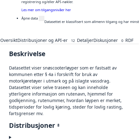
registrering og/eller API-nøkler.
Les mer om tilgangsnivåer her
Åpne data
Datasettet er klassifisert som allmenn tilgang og har mins
Oversikt
Distribusjoner og API-er
Detaljer
Diskusjoner
RDF
12
0
Beskrivelse
Datasettet viser snøscooterløyper som er fastsatt av
kommunen etter § 4a i forskrift for bruk av
motorkjøretøyer i utmark og på islagte vassdrag.
Datasettet viser selve traseen og kan inneholde
ytterligere informasjon om rutenavn, hjemmel for
godkjenning, rutenummer, hvordan løypen er merket,
tidsperioder for lovlig kjøring, steder for lovlig rasting,
fartsgrenser mv.
Distribusjoner
8