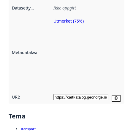
Datasettype
:
Ikke oppgitt
Utmerket (75%)
Metadatakvalitet
er en indikator
på hvor godt
datasettene er
beskrevet ved
Metadatakvalitet
:
hjelp
avmetadata.
Les mer om
metadatakvalitet
her
URI:
Kopier
Tema
Transport