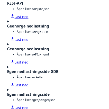
REST-API
Åpen lisens
API
json
json
Last ned
Geonorge nedlastning
Åpen lisens
API
gdb
bin
Last ned
Geonorge nedlastning
Åpen lisens
API
gml
gml
Last ned
Egen nedlastningsside GDB
Åpen lisens
octet
bin
Last ned
Egen nedlastningsside
Åpen lisens
geojson
geojson
Last ned