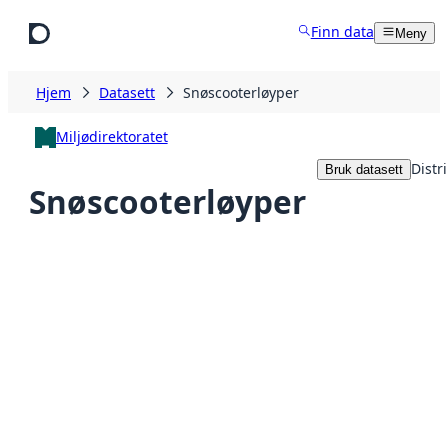
Hopp til hovedinnhold
Finn data
Meny
Hjem
Datasett
Snøscooterløyper
Miljødirektoratet
Distr
Bruk datasett
Snøscooterløyper