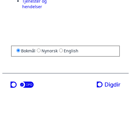
Tjenester og
hendelser
Bokmål
Nynorsk
English
en tjeneste fra