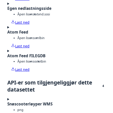
Egen nedlastningsside
Åpen lisens
txt
vnd.sosi
Last ned
Atom Feed
Åpen lisens
xml
bin
Last ned
Atom Feed FILEGDB
Åpen lisens
octet
bin
Last ned
API-er som tilgjengeliggjør dette
4
datasettet
Snøscooterløyper WMS
png