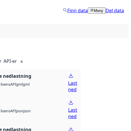
Finn data
Del data
Meny
API-er
7
4
 nedlastning
Last
API
gml
gml
lisens
ned
Last
API
json
json
lisens
ned
 nedlastning