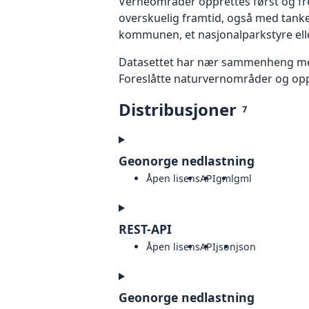
Verneområder opprettes først og frem
overskuelig framtid, også med tank
kommunen, et nasjonalparkstyre el
Datasettet har nær sammenheng med d
Foreslåtte naturvernområder og opp
Distribusjoner
7
Geonorge nedlastning
Åpen lisens
API
gml
gml
REST-API
Åpen lisens
API
json
json
Geonorge nedlastning