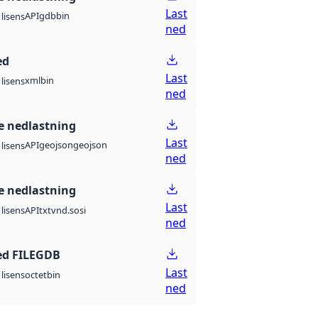
Last
API
gdb
bin
lisens
ned
ed
Last
xml
bin
lisens
ned
 nedlastning
Last
API
geojson
geojson
lisens
ned
 nedlastning
Last
API
txt
vnd.sosi
lisens
ned
ed FILEGDB
Last
octet
bin
lisens
ned