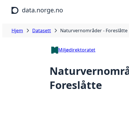
Hopp til hovedinnhold
data.norge.no
Hjem
Datasett
Naturvernområder - Foreslåtte
Miljødirektoratet
Naturvernområ
Foreslåtte