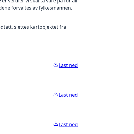
 verdier vi skal ta vare på for all
ene forvaltes av fylkesmannen,
att, slettes kartobjektet fra
Last ned
Last ned
Last ned