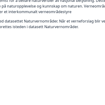
st for å bevare naturverdier av nasjonal betydning. Dette er
e på naturopplevelse og kunnskap om naturen. Verneområd
ler et interkommunalt verneområdestyre
atasettet Naturvernområder. Når et verneforslag blir vedt
rettes isteden i datasett Naturvernområder.