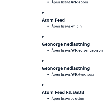
Åpen lisens
API
gdb
bin
Atom Feed
Åpen lisens
xml
bin
Geonorge nedlastning
Åpen lisens
API
geojson
geojson
Geonorge nedlastning
Åpen lisens
API
txt
vnd.sosi
Atom Feed FILEGDB
Åpen lisens
octet
bin