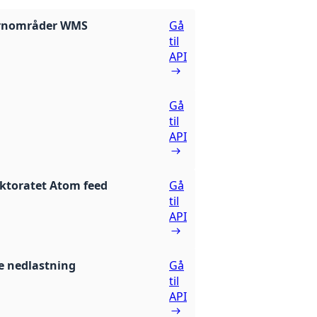
rnområder WMS
Gå
til
API
Gå
til
API
ektoratet Atom feed
Gå
til
API
 nedlastning
Gå
til
API