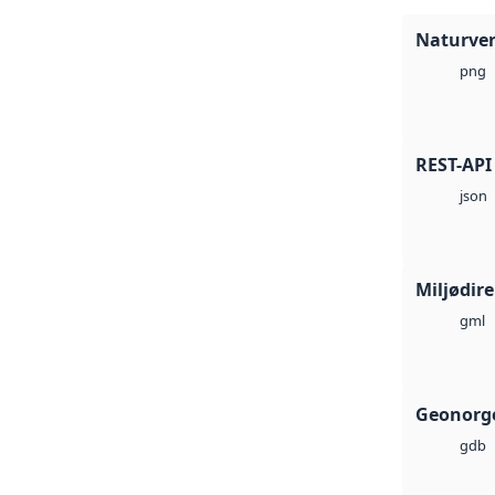
Naturve
png
REST-API
json
Miljødir
gml
Geonorge
gdb