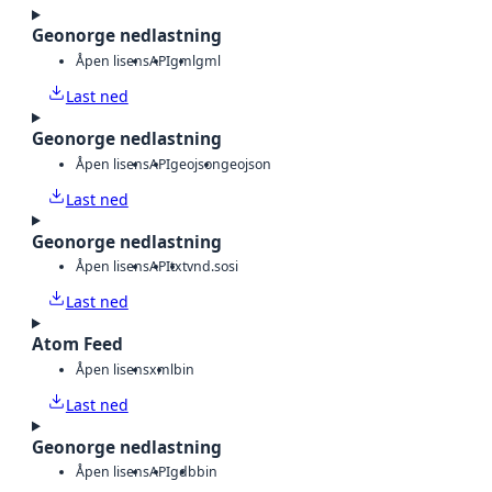
Geonorge nedlastning
Åpen lisens
API
gml
gml
Last ned
Geonorge nedlastning
Åpen lisens
API
geojson
geojson
Last ned
Geonorge nedlastning
Åpen lisens
API
txt
vnd.sosi
Last ned
Atom Feed
Åpen lisens
xml
bin
Last ned
Geonorge nedlastning
Åpen lisens
API
gdb
bin