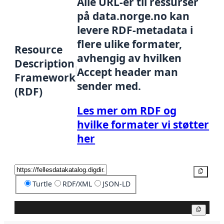
Alle URL-er til ressurser
på data.norge.no kan
levere RDF-metadata i
flere ulike formater,
Resource
avhengig av hvilken
Description
Accept header man
Framework
sender med.
(RDF)
Les mer om RDF og
hvilke formater vi støtter
her
Kopier
Turtle
RDF/XML
JSON-LD
Kopier