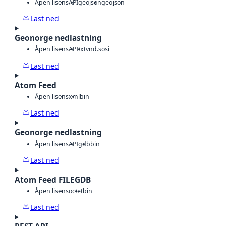
Åpen lisens
API
geojson
geojson
Last ned
Geonorge nedlastning
Åpen lisens
API
txt
vnd.sosi
Last ned
Atom Feed
Åpen lisens
xml
bin
Last ned
Geonorge nedlastning
Åpen lisens
API
gdb
bin
Last ned
Atom Feed FILEGDB
Åpen lisens
octet
bin
Last ned