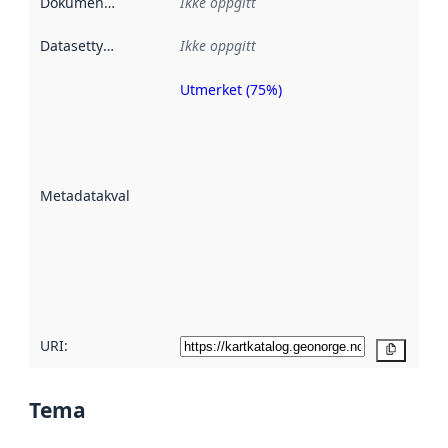
Dokumentasjon
:
Ikke oppgitt
Datasettype
:
Ikke oppgitt
Utmerket (75%)
Metadatakvalitet
er en indikator
på hvor godt
datasettene er
beskrevet ved
Metadatakvalitet
:
hjelp
avmetadata.
Les mer om
metadatakvalitet
her
URI:
Kopier
Tema