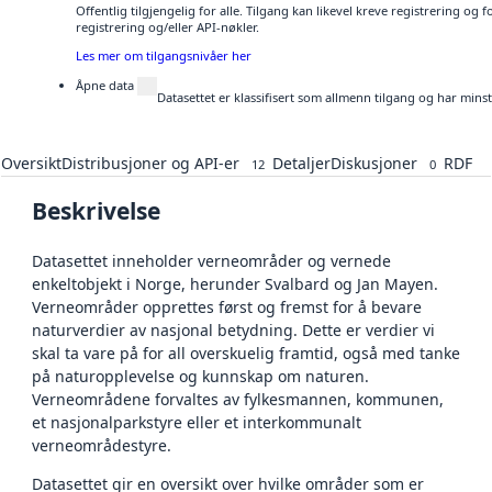
Offentlig tilgjengelig for alle. Tilgang kan likevel kreve registrering o
registrering og/eller API-nøkler.
Les mer om tilgangsnivåer her
Åpne data
Datasettet er klassifisert som allmenn tilgang og har mins
Oversikt
Distribusjoner og API-er
Detaljer
Diskusjoner
RDF
12
0
Beskrivelse
Datasettet inneholder verneområder og vernede
enkeltobjekt i Norge, herunder Svalbard og Jan Mayen.
Verneområder opprettes først og fremst for å bevare
naturverdier av nasjonal betydning. Dette er verdier vi
skal ta vare på for all overskuelig framtid, også med tanke
på naturopplevelse og kunnskap om naturen.
Verneområdene forvaltes av fylkesmannen, kommunen,
et nasjonalparkstyre eller et interkommunalt
verneområdestyre.
Datasettet gir en oversikt over hvilke områder som er