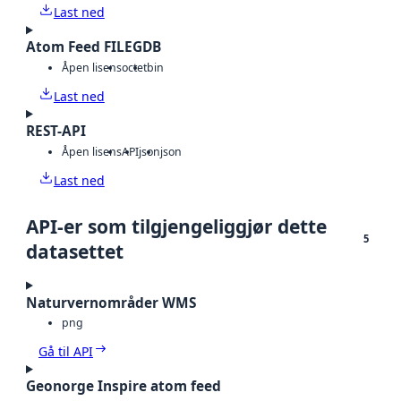
Last ned
Atom Feed FILEGDB
Åpen lisens
octet
bin
Last ned
REST-API
Åpen lisens
API
json
json
Last ned
API-er som tilgjengeliggjør dette
5
datasettet
Naturvernområder WMS
png
Gå til API
Geonorge Inspire atom feed