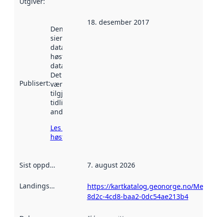
Utgiver
:
18. desember 2017
Denne datoen
sier når
datasettet ble
høstet av
data.norge.no.
Det kan ha
Publisert
:
vært
tilgjengelig
tidligere
andre steder.
Les mer om
høsting her
Sist oppdatert
:
7. august 2026
Landingsside
:
https://kartkatalog.geonorge.no/Metad
8d2c-4cd8-baa2-0dc54ae213b4