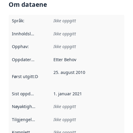
Om dataene
Språk
:
Ikke oppgitt
Innholdsleverandører
Ikke oppgitt
:
Opphav
:
Ikke oppgitt
Oppdateringsfrekvens
Etter Behov
:
25. august 2010
Først utgitt
:
Denne datoen sier når dataene i dette datasettet 
Sist oppdatert
:
1. januar 2021
Nøyaktighet
:
Ikke oppgitt
Tilgjengelighet
:
Ikke oppgitt
Kompletthet
:
Ikke oppgitt