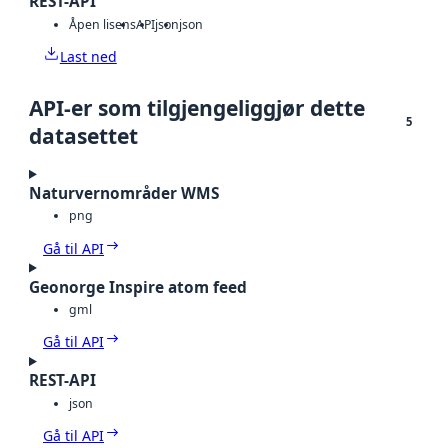
REST-API
Åpen lisens
API
json
json
Last ned
API-er som tilgjengeliggjør dette
5
datasettet
Naturvernområder WMS
png
Gå til API
Geonorge Inspire atom feed
gml
Gå til API
REST-API
json
Gå til API