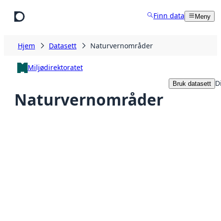
Hopp til hovedinnhold
Finn data
Meny
Hjem
Datasett
Naturvernområder
Miljødirektoratet
D
Bruk datasett
Naturvernområder