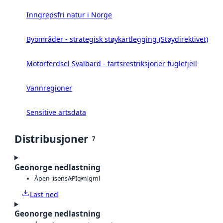
Inngrepsfri natur i Norge
Byområder - strategisk støykartlegging (Støydirektivet)
Motorferdsel Svalbard - fartsrestriksjoner fuglefjell
Vannregioner
Sensitive artsdata
Distribusjoner
7
Geonorge nedlastning
Åpen lisens
API
gml
gml
Last ned
Geonorge nedlastning