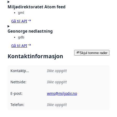
Miljødirektoratet Atom feed
gml
Gå til API
Geonorge nedlastning
gdb
Gå til API
Skjul tomme rader
Kontaktinformasjon
Kontaktpunkt
:
Ikke oppgitt
Nettside
:
Ikke oppgitt
E-post
:
wms@miljodir.no
Telefon
:
Ikke oppgitt