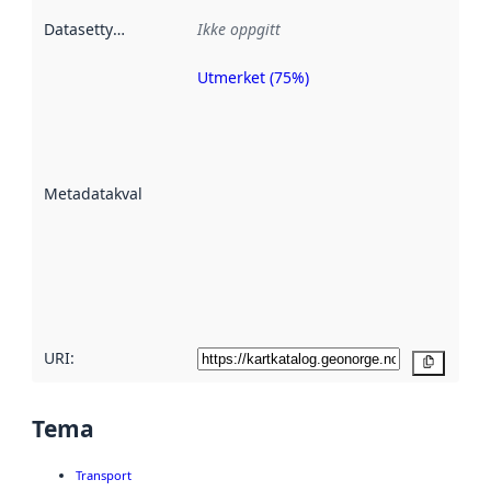
Datasettype
:
Ikke oppgitt
Utmerket (75%)
Metadatakvalitet
er en indikator
på hvor godt
datasettene er
beskrevet ved
Metadatakvalitet
:
hjelp
avmetadata.
Les mer om
metadatakvalitet
her
URI:
Kopier
Tema
Transport