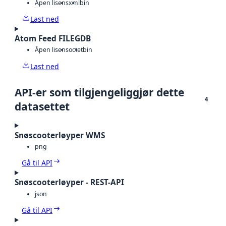
Åpen lisens
xml
bin
Last ned
Atom Feed FILEGDB
Åpen lisens
octet
bin
Last ned
API-er som tilgjengeliggjør dette
4
datasettet
Snøscooterløyper WMS
png
Gå til API
Snøscooterløyper - REST-API
json
Gå til API