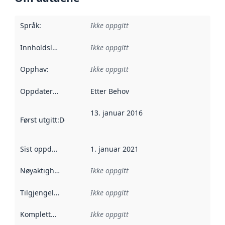
Språk
:
Ikke oppgitt
Innholdsleverandører
Ikke oppgitt
:
Opphav
:
Ikke oppgitt
Oppdateringsfrekvens
Etter Behov
:
13. januar 2016
Først utgitt
:
Denne datoen sier når dataene i dette datasettet 
Sist oppdatert
:
1. januar 2021
Nøyaktighet
:
Ikke oppgitt
Tilgjengelighet
:
Ikke oppgitt
Kompletthet
:
Ikke oppgitt