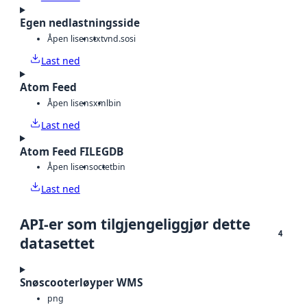
Egen nedlastningsside
Åpen lisens
txt
vnd.sosi
Last ned
Atom Feed
Åpen lisens
xml
bin
Last ned
Atom Feed FILEGDB
Åpen lisens
octet
bin
Last ned
API-er som tilgjengeliggjør dette
4
datasettet
Snøscooterløyper WMS
png