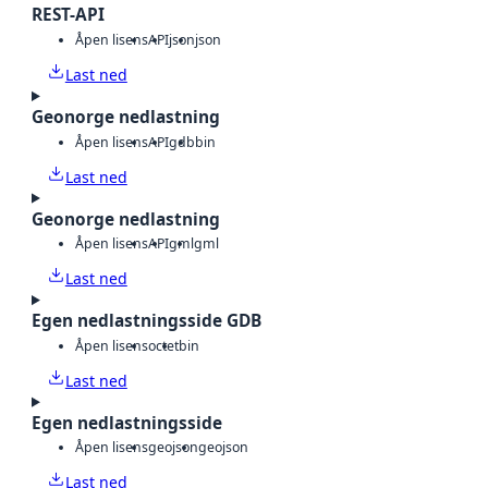
REST-API
Åpen lisens
API
json
json
Last ned
Geonorge nedlastning
Åpen lisens
API
gdb
bin
Last ned
Geonorge nedlastning
Åpen lisens
API
gml
gml
Last ned
Egen nedlastningsside GDB
Åpen lisens
octet
bin
Last ned
Egen nedlastningsside
Åpen lisens
geojson
geojson
Last ned