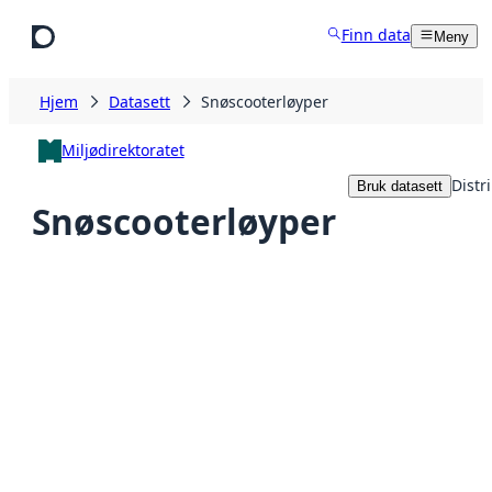
Hopp til hovedinnhold
Finn data
Meny
Hjem
Datasett
Snøscooterløyper
Miljødirektoratet
Distr
Bruk datasett
Snøscooterløyper