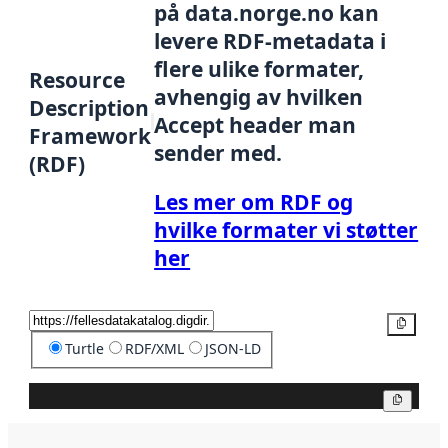
på data.norge.no kan
levere RDF-metadata i
flere ulike formater,
Resource
avhengig av hvilken
Description
Accept header man
Framework
sender med.
(RDF)
Les mer om RDF og
hvilke formater vi støtter
her
Kopier
Turtle
RDF/XML
JSON-LD
Kopier