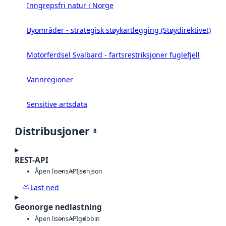
Inngrepsfri natur i Norge
Byområder - strategisk støykartlegging (Støydirektivet)
Motorferdsel Svalbard - fartsrestriksjoner fuglefjell
Vannregioner
Sensitive artsdata
Distribusjoner
8
REST-API
Åpen lisens
API
json
json
Last ned
Geonorge nedlastning
Åpen lisens
API
gdb
bin