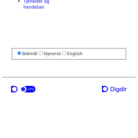
Tjenester og
hendelser
Bokmål
Nynorsk
English
en tjeneste fra