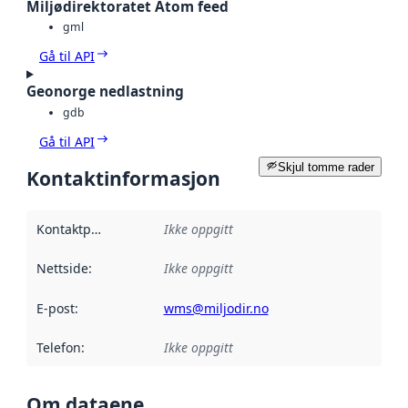
Miljødirektoratet Atom feed
gml
Gå til API
Geonorge nedlastning
gdb
Gå til API
Skjul tomme rader
Kontaktinformasjon
Kontaktpunkt
:
Ikke oppgitt
Nettside
:
Ikke oppgitt
E-post
:
wms@miljodir.no
Telefon
:
Ikke oppgitt
Om dataene