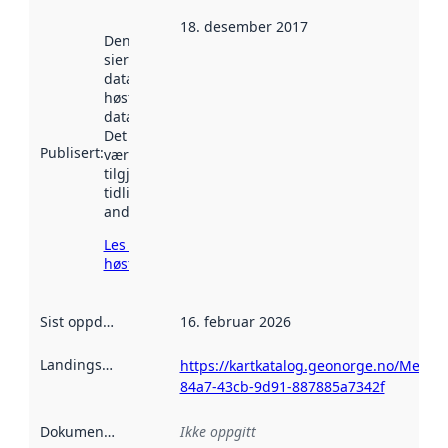
18. desember 2017
Denne datoen
sier når
datasettet ble
høstet av
data.norge.no.
Det kan ha
Publisert
:
vært
tilgjengelig
tidligere
andre steder.
Les mer om
høsting her
Sist oppdatert
:
16. februar 2026
Landingsside
:
https://kartkatalog.geonorge.no/Metad
84a7-43cb-9d91-887885a7342f
Dokumentasjon
:
Ikke oppgitt