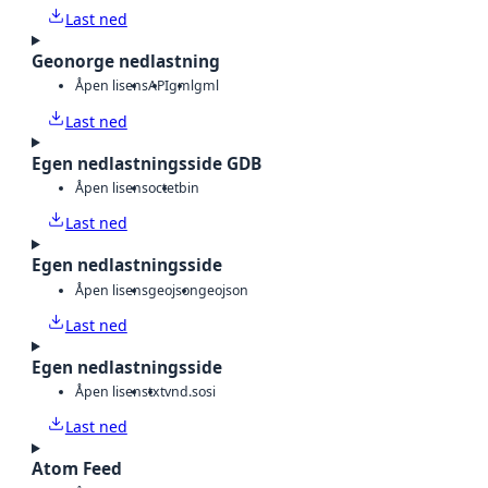
Last ned
Geonorge nedlastning
Åpen lisens
API
gml
gml
Last ned
Egen nedlastningsside GDB
Åpen lisens
octet
bin
Last ned
Egen nedlastningsside
Åpen lisens
geojson
geojson
Last ned
Egen nedlastningsside
Åpen lisens
txt
vnd.sosi
Last ned
Atom Feed