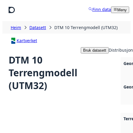
Hopp til hovudinnhald
Finn data
Meny
Heim
Datasett
DTM 10 Terrengmodell (UTM32)
Kartverket
Distribusjon
Bruk datasett
DTM 10
Geon
Terrengmodell
(UTM32)
Geon
Ter