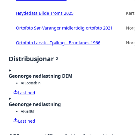
Høydedata Bilde Troms 2025
Kart
Ortofoto Sør-Varanger midlertidig ortofoto 2021
Norg
Ortofoto Larvik - Tjølling - Brunlanes 1966
Norg
Distribusjonar
2
Geonorge nedlastning DEM
API
octet
bin
Last ned
Geonorge nedlastning
API
tiff
tif
Last ned