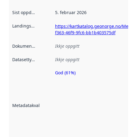
Sist oppdatert
:
5. februar 2026
Landingsside
:
https://kartkatalog.geonorge.no/Metad
f363-46f9-9fc6-bb1b403575df
Dokumentasjon
:
Ikkje oppgitt
Datasettype
:
Ikkje oppgitt
God (61%)
Metadatakvalitet
er ein indikator
på kor godt
datasettene er
beskrive ved
Metadatakvalitet
:
hjelp av
metadata.
Les meir om
metadatakvalitet
her