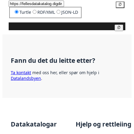
Kopier
Turtle
RDF/XML
JSON-LD
Kopier
Fann du det du leitte etter?
Ta kontakt
med oss her, eller spør om hjelp i
Datalandsbyen
.
Datakatalogar
Hjelp og rettleiing