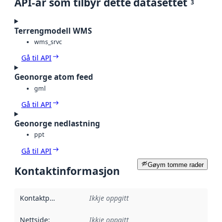
API-ar som tilbyr dette datasettet
3
Terrengmodell WMS
wms_srvc
Gå til API
Geonorge atom feed
gml
Gå til API
Geonorge nedlastning
ppt
Gå til API
Gøym tomme rader
Kontaktinformasjon
Kontaktpunkt
:
Ikkje oppgitt
Nettside
:
Ikkje oppgitt