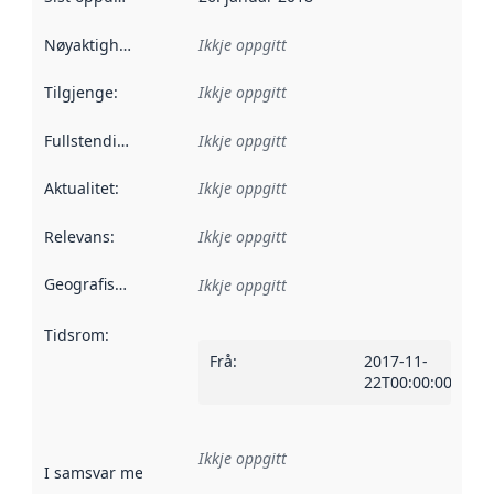
Nøyaktigheit
:
Ikkje oppgitt
Tilgjenge
:
Ikkje oppgitt
Fullstendigheit
:
Ikkje oppgitt
Aktualitet
:
Ikkje oppgitt
Relevans
:
Ikkje oppgitt
Geografisk område
:
Ikkje oppgitt
Tidsrom
:
Frå
:
2017-11-
22T00:00:00Z
Ikkje oppgitt
I samsvar med
:
Referanse til ei implementeringsregel eller an