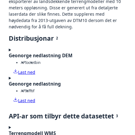
eksporterer av landsdekkende terrengmodeller med 10
meters oppløsning. Disse er generert ut fra detaljerte
laserdata der slike finnes. Dette suppleres med
høydedata fra 2013-utgaven av DTM10 dersom det er
nødvendig for å få full dekning.
Distribusjonar
2
Geonorge nedlastning DEM
API
octet
bin
Last ned
Geonorge nedlastning
API
tiff
tif
Last ned
API-ar som tilbyr dette datasettet
3
Terrengmodell WMS