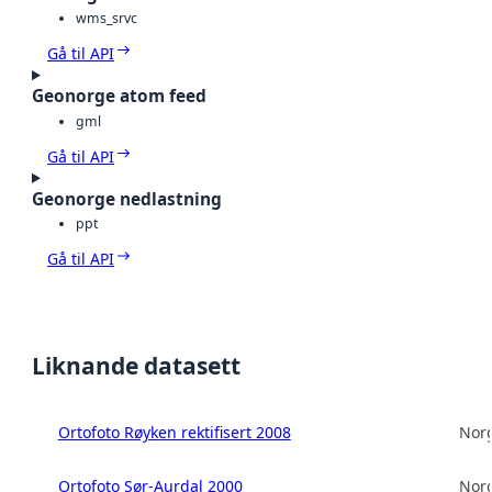
wms_srvc
Gå til API
Geonorge atom feed
gml
Gå til API
Geonorge nedlastning
ppt
Gå til API
Liknande datasett
Ortofoto Røyken rektifisert 2008
Norg
Ortofoto Sør-Aurdal 2000
Norg