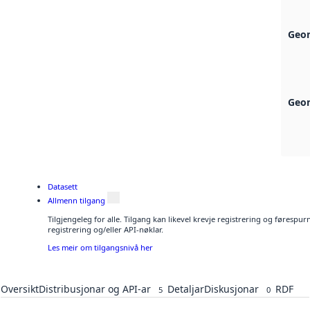
Geon
Geon
Datasett
Allmenn tilgang
Tilgjengeleg for alle. Tilgang kan likevel krevje registrering og førespu
registrering og/eller API-nøklar.
Les meir om tilgangsnivå her
Oversikt
Distribusjonar og API-ar
Detaljar
Diskusjonar
RDF
5
0