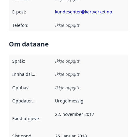
E-post
:
kundesenter@kartverket.no
Telefon
:
Ikkje oppgitt
Om dataane
Språk
:
Ikkje oppgitt
Innhaldsleverandørar
Ikkje oppgitt
:
Opphav
:
Ikkje oppgitt
Oppdateringsfrekvens
Uregelmessig
:
22. november 2017
Først utgjeve
:
Denne datoen seier når dataa i dette datasettet 
Sist oppdatert
:
26. januar 2018