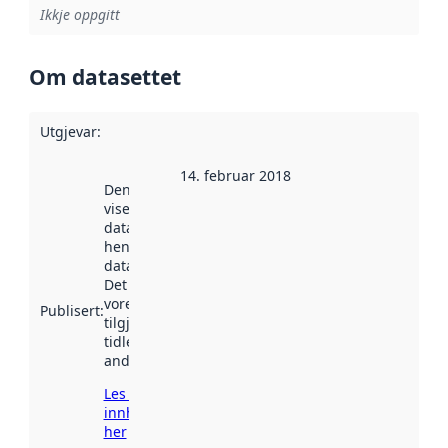
Ikkje oppgitt
Om datasettet
Utgjevar
:
14. februar 2018
Denne datoen
viser når
datasettet vart
henta inn av
data.norge.no.
Det kan ha
vore
Publisert
:
tilgjengeleg
tidlegare
andre stader.
Les meir om
innhenting
her