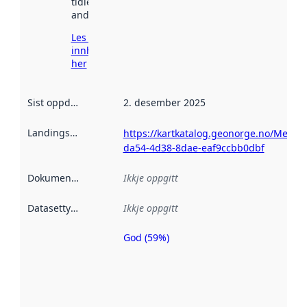
tidlegare
andre stader.
Les meir om
innhenting
her
Sist oppdatert
:
2. desember 2025
Landingsside
:
https://kartkatalog.geonorge.no/Metad
da54-4d38-8dae-eaf9ccbb0dbf
Dokumentasjon
:
Ikkje oppgitt
Datasettype
:
Ikkje oppgitt
God (59%)
Metadatakvalitet
er ein indikator
på kor godt
datasettene er
beskrive ved