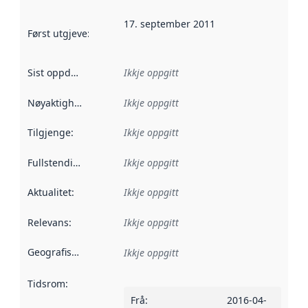
17. september 2011
Først utgjeve
:
Denne datoen seier når dataa i dette datasettet 
Sist oppdatert
:
Ikkje oppgitt
Nøyaktigheit
:
Ikkje oppgitt
Tilgjenge
:
Ikkje oppgitt
Fullstendigheit
:
Ikkje oppgitt
Aktualitet
:
Ikkje oppgitt
Relevans
:
Ikkje oppgitt
Geografisk område
:
Ikkje oppgitt
Tidsrom
:
Frå
:
2016-04-