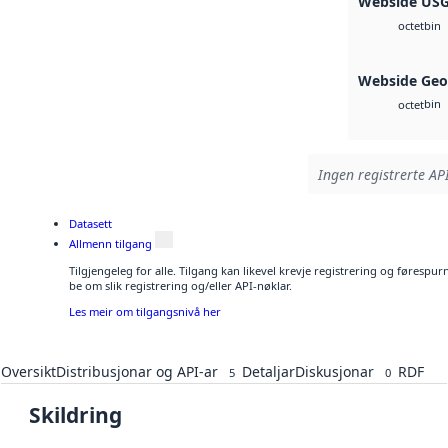
Webside US
bin
octet
Webside Geo
bin
octet
Ingen registrerte API
Datasett
Allmenn tilgang
Tilgjengeleg for alle. Tilgang kan likevel krevje registrering og førespu
be om slik registrering og/eller API-nøklar.
Les meir om tilgangsnivå her
Oversikt
Distribusjonar og API-ar
Detaljar
Diskusjonar
RDF
5
0
Skildring