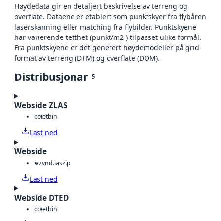
Høydedata gir en detaljert beskrivelse av terreng og
overflate. Dataene er etablert som punktskyer fra flybåren
laserskanning eller matching fra flybilder. Punktskyene
har varierende tetthet (punkt/m2 ) tilpasset ulike formål.
Fra punktskyene er det generert høydemodeller på grid-
format av terreng (DTM) og overflate (DOM).
Distribusjonar
5
Webside ZLAS
octet
bin
Last ned
Webside
laz
vnd.laszip
Last ned
Webside DTED
octet
bin