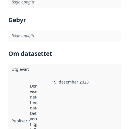
Ikkje oppgitt
Gebyr
Ikkje oppgitt
Om datasettet
Utgjevar
:
19. desember 2023
Denne datoen
viser når
datasettet vart
henta inn av
data.norge.no.
Det kan ha
vore
Publisert
:
tilgjengeleg