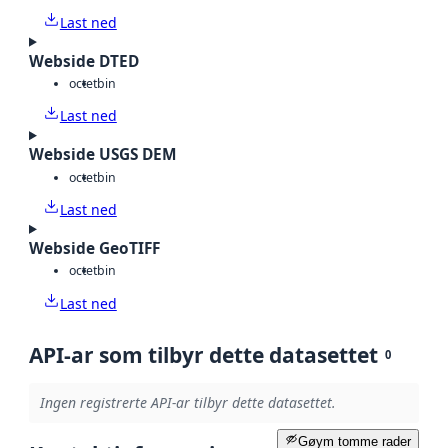
Last ned
Webside DTED
octet
bin
Last ned
Webside USGS DEM
octet
bin
Last ned
Webside GeoTIFF
octet
bin
Last ned
API-ar som tilbyr dette datasettet
0
Ingen registrerte API-ar tilbyr dette datasettet.
Gøym tomme rader