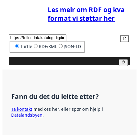
Les meir om RDF og kva
format vi støttar her
Kopier
Turtle
RDF/XML
JSON-LD
Kopier
Fann du det du leitte etter?
Ta kontakt
med oss her, eller spør om hjelp i
Datalandsbyen
.