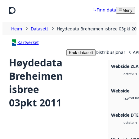
Hopp til hovudinnhald
Finn data
Meny
Heim
Datasett
Høydedata Breheimen isbree 03pkt 20
Kartverket
Distribusjonar
API
Bruk datasett
5
Høydedata
Webside ZLA
Breheimen
bin
octet
isbree
Webside
vnd.la
03pkt 2011
laz
Webside DT
bin
octet