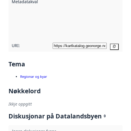
Metadatakvalitet
:
hjelp av
metadata.
Les meir om
metadatakvalitet
her
URI:
Kopier
Tema
Regionar og byar
Nøkkelord
Ikkje oppgitt
Diskusjonar på Datalandsbyen
0