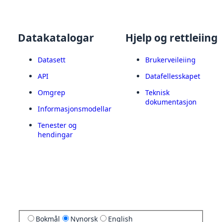
Datakatalogar
Hjelp og rettleiing
Datasett
Brukerveileiing
API
Datafellesskapet
Omgrep
Teknisk
dokumentasjon
Informasjonsmodellar
Tenester og
hendingar
Bokmål
Nynorsk
English