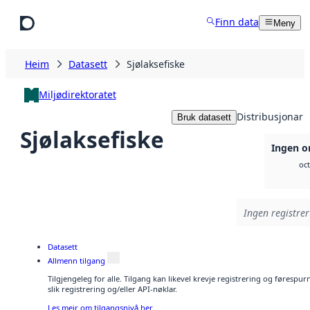
Hopp til hovudinnhald
Finn data
Meny
Heim
Datasett
Sjølaksefiske
Miljødirektoratet
Distribusjonar
Bruk datasett
Sjølaksefiske
Ingen on
oct
Ingen registrer
Datasett
Allmenn tilgang
Tilgjengeleg for alle. Tilgang kan likevel krevje registrering og føresp
slik registrering og/eller API-nøklar.
Les meir om tilgangsnivå her