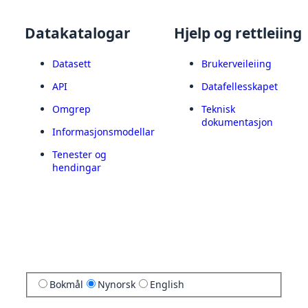
Datakatalogar
Hjelp og rettleiing
Datasett
Brukerveileiing
API
Datafellesskapet
Omgrep
Teknisk
dokumentasjon
Informasjonsmodellar
Tenester og
hendingar
Bokmål
Nynorsk
English