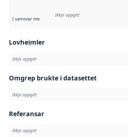
Ikkje oppgitt
I samsvar med
:
Referanse til ei implementeringsregel eller an
Lovheimler
Ikkje oppgitt
Omgrep brukte i datasettet
Ikkje oppgitt
Referansar
Ikkje oppgitt