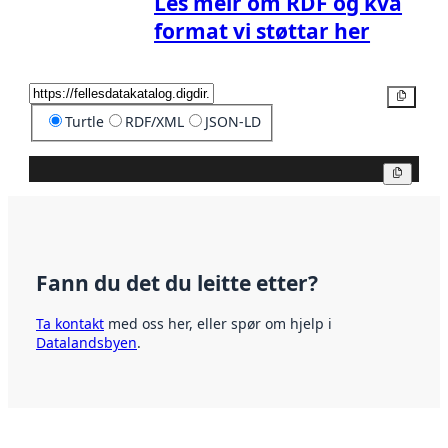
Les meir om RDF og kva
format vi støttar her
Kopier
Turtle
RDF/XML
JSON-LD
Kopier
Fann du det du leitte etter?
Ta kontakt
med oss her, eller spør om hjelp i
Datalandsbyen
.