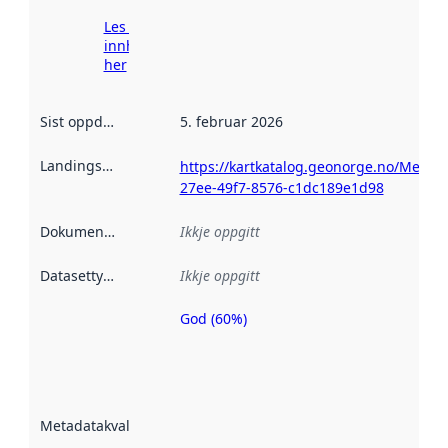
Les meir om
innhenting
her
Sist oppdatert
:
5. februar 2026
Landingsside
:
https://kartkatalog.geonorge.no/Metada
27ee-49f7-8576-c1dc189e1d98
Dokumentasjon
:
Ikkje oppgitt
Datasettype
:
Ikkje oppgitt
God (60%)
Metadatakvalitet
er ein indikator
på kor godt
datasettene er
beskrive ved
Metadatakvalitet
:
hjelp av
metadata.