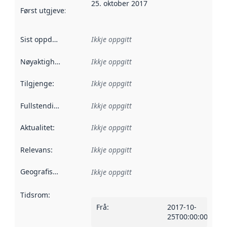
25. oktober 2017
Først utgjeve
:
Denne datoen seier når dataa i dette datasettet 
Sist oppdatert
:
Ikkje oppgitt
Nøyaktigheit
:
Ikkje oppgitt
Tilgjenge
:
Ikkje oppgitt
Fullstendigheit
:
Ikkje oppgitt
Aktualitet
:
Ikkje oppgitt
Relevans
:
Ikkje oppgitt
Geografisk område
:
Ikkje oppgitt
Tidsrom
:
Frå
:
2017-10-
25T00:00:00Z