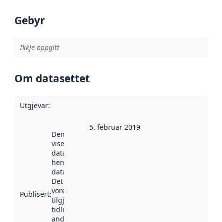
Gebyr
Ikkje oppgitt
Om datasettet
Utgjevar
:
5. februar 2019
Denne datoen
viser når
datasettet vart
henta inn av
data.norge.no.
Det kan ha
vore
Publisert
:
tilgjengeleg
tidlegare
andre stader.