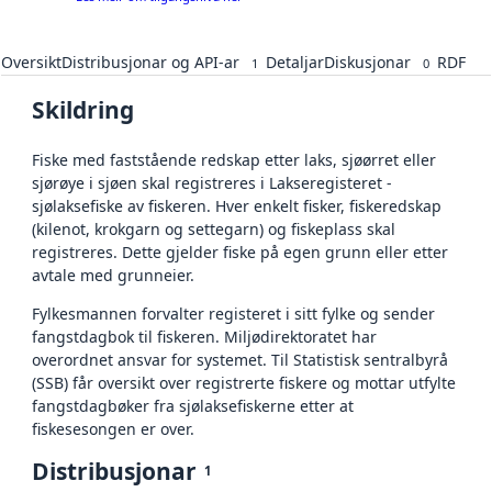
Oversikt
Distribusjonar og API-ar
Detaljar
Diskusjonar
RDF
1
0
Skildring
Fiske med faststående redskap etter laks, sjøørret eller
sjørøye i sjøen skal registreres i Lakseregisteret -
sjølaksefiske av fiskeren. Hver enkelt fisker, fiskeredskap
(kilenot, krokgarn og settegarn) og fiskeplass skal
registreres. Dette gjelder fiske på egen grunn eller etter
avtale med grunneier.
Fylkesmannen forvalter registeret i sitt fylke og sender
fangstdagbok til fiskeren. Miljødirektoratet har
overordnet ansvar for systemet. Til Statistisk sentralbyrå
(SSB) får oversikt over registrerte fiskere og mottar utfylte
fangstdagbøker fra sjølaksefiskerne etter at
fiskesesongen er over.
Distribusjonar
1