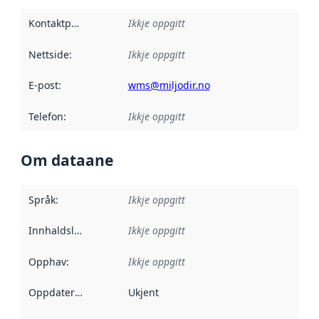
Kontaktpunkt
:
Ikkje oppgitt
Nettside
:
Ikkje oppgitt
E-post
:
wms@miljodir.no
Telefon
:
Ikkje oppgitt
Om dataane
Språk
:
Ikkje oppgitt
Innhaldsleverandørar
Ikkje oppgitt
:
Opphav
:
Ikkje oppgitt
Oppdateringsfrekvens
Ukjent
: