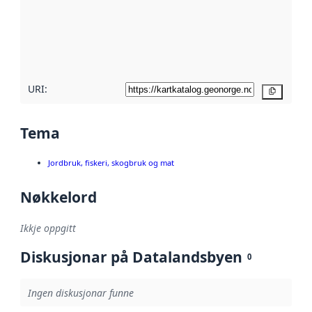
Les meir om
metadatakvalitet
her
URI:
Kopier
Tema
Jordbruk, fiskeri, skogbruk og mat
Nøkkelord
Ikkje oppgitt
Diskusjonar på Datalandsbyen
0
Ingen diskusjonar funne