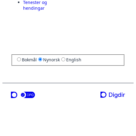
Tenester og
hendingar
Bokmål
Nynorsk
English
ei teneste frå