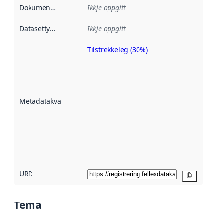
Dokumentasjon
:
Ikkje oppgitt
Datasettype
:
Ikkje oppgitt
Tilstrekkeleg (30%)
Metadatakvalitet
er ein indikator
på kor godt
datasettene er
beskrive ved
Metadatakvalitet
:
hjelp av
metadata.
Les meir om
metadatakvalitet
her
URI:
Kopier
Tema