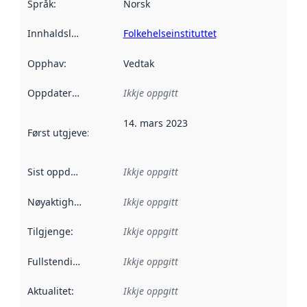
Språk
:
Norsk
Innhaldsleverandørar
Folkehelseinstituttet
:
Opphav
:
Vedtak
Oppdateringsfrekvens
Ikkje oppgitt
:
14. mars 2023
Først utgjeve
:
Denne datoen seier når dataa i dette datasettet 
Sist oppdatert
:
Ikkje oppgitt
Nøyaktigheit
:
Ikkje oppgitt
Tilgjenge
:
Ikkje oppgitt
Fullstendigheit
:
Ikkje oppgitt
Aktualitet
:
Ikkje oppgitt