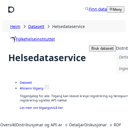
Hopp til hovudinnhald
Finn data
Meny
Heim
Datasett
Helsedataservice
Folkehelseinstituttet
Distri
Bruk datasett
Helsedataservice
Dette
Ingen
Datasett
Allmenn tilgang
Tilgjengeleg for alle. Tilgang kan likevel krevje registrering og førespu
registrering og/eller API-nøklar.
Les meir om tilgangsnivå her
Oversikt
Distribusjonar og API-ar
Detaljar
Diskusjonar
RDF
0
0