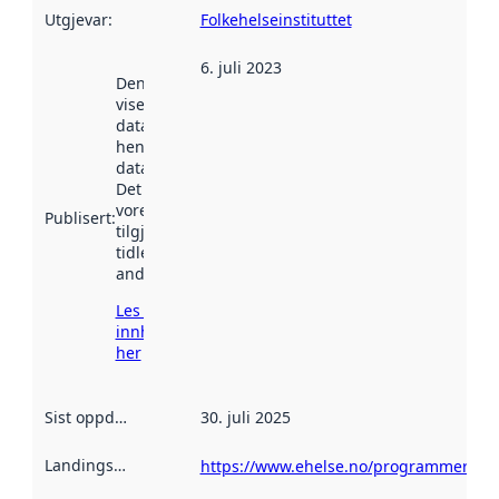
Utgjevar
:
Folkehelseinstituttet
6. juli 2023
Denne datoen
viser når
datasettet vart
henta inn av
data.norge.no.
Det kan ha
vore
Publisert
:
tilgjengeleg
tidlegare
andre stader.
Les meir om
innhenting
her
Sist oppdatert
:
30. juli 2025
Landingsside
:
https://www.ehelse.no/programmer/he