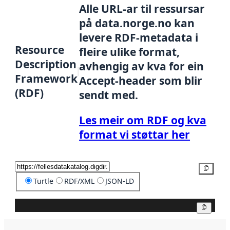
Alle URL-ar til ressursar
på data.norge.no kan
levere RDF-metadata i
Resource
fleire ulike format,
Description
avhengig av kva for ein
Framework
Accept-header som blir
(RDF)
sendt med.
Les meir om RDF og kva
format vi støttar her
Kopier
Turtle
RDF/XML
JSON-LD
Kopier