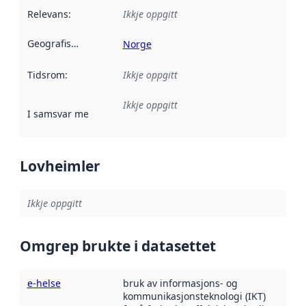
Relevans
:
Ikkje oppgitt
Geografisk område
:
Norge
Tidsrom
:
Ikkje oppgitt
Ikkje oppgitt
I samsvar med
:
Referanse til ei implementeringsregel eller an
Lovheimler
Ikkje oppgitt
Omgrep brukte i datasettet
e-helse
bruk av informasjons- og
kommunikasjonsteknologi (IKT)