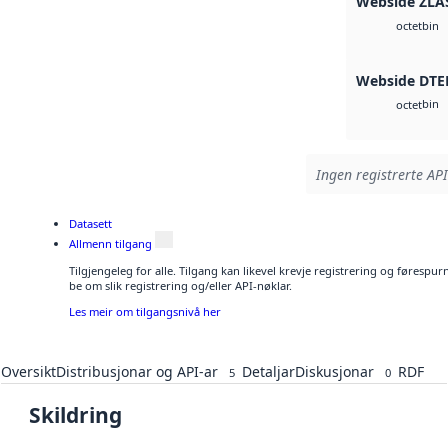
Webside ZLA
bin
octet
Webside DTE
bin
octet
Ingen registrerte API
Datasett
Allmenn tilgang
Tilgjengeleg for alle. Tilgang kan likevel krevje registrering og førespu
be om slik registrering og/eller API-nøklar.
Les meir om tilgangsnivå her
Oversikt
Distribusjonar og API-ar
Detaljar
Diskusjonar
RDF
5
0
Skildring