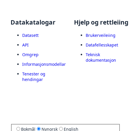
Datakatalogar
Hjelp og rettleiing
Datasett
Brukerveileiing
API
Datafellesskapet
Omgrep
Teknisk
dokumentasjon
Informasjonsmodellar
Tenester og
hendingar
Bokmål
Nynorsk
English