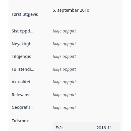
5. september 2010
Først utgjeve
:
Denne datoen seier når dataa i dette datasettet 
Sist oppdatert
:
Ikkje oppgitt
Nøyaktigheit
:
Ikkje oppgitt
Tilgjenge
:
Ikkje oppgitt
Fullstendigheit
:
Ikkje oppgitt
Aktualitet
:
Ikkje oppgitt
Relevans
:
Ikkje oppgitt
Geografisk område
:
Ikkje oppgitt
Tidsrom
:
Frå
:
2016-11-