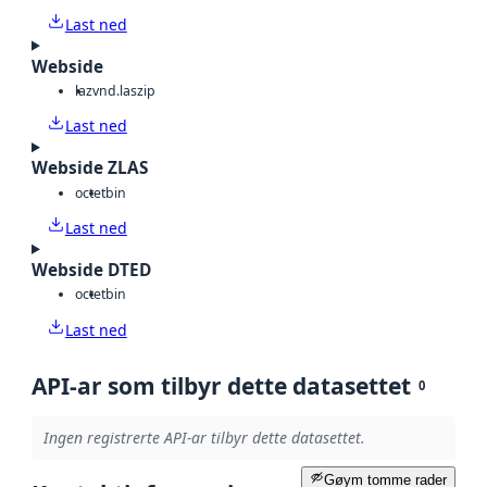
Last ned
Webside
laz
vnd.laszip
Last ned
Webside ZLAS
octet
bin
Last ned
Webside DTED
octet
bin
Last ned
API-ar som tilbyr dette datasettet
0
Ingen registrerte API-ar tilbyr dette datasettet.
Gøym tomme rader