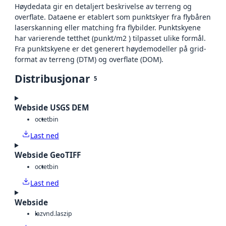
Høydedata gir en detaljert beskrivelse av terreng og
overflate. Dataene er etablert som punktskyer fra flybåren
laserskanning eller matching fra flybilder. Punktskyene
har varierende tetthet (punkt/m2 ) tilpasset ulike formål.
Fra punktskyene er det generert høydemodeller på grid-
format av terreng (DTM) og overflate (DOM).
Distribusjonar
5
Webside USGS DEM
octet
bin
Last ned
Webside GeoTIFF
octet
bin
Last ned
Webside
laz
vnd.laszip