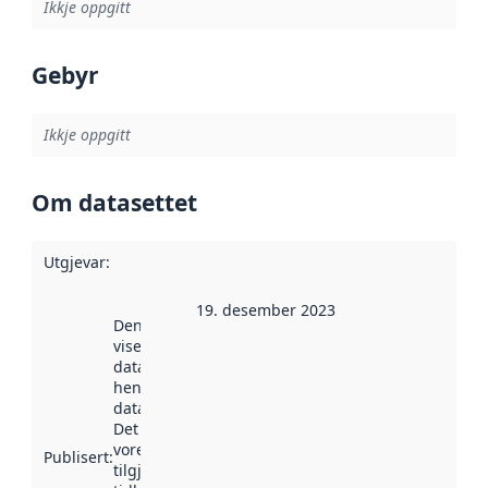
Ikkje oppgitt
Gebyr
Ikkje oppgitt
Om datasettet
Utgjevar
:
19. desember 2023
Denne datoen
viser når
datasettet vart
henta inn av
data.norge.no.
Det kan ha
vore
Publisert
:
tilgjengeleg