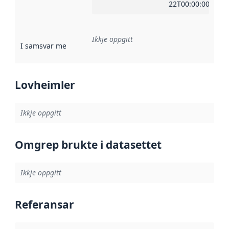
22T00:00:00Z
Ikkje oppgitt
I samsvar med
:
Referanse til ei implementeringsregel eller an
Lovheimler
Ikkje oppgitt
Omgrep brukte i datasettet
Ikkje oppgitt
Referansar