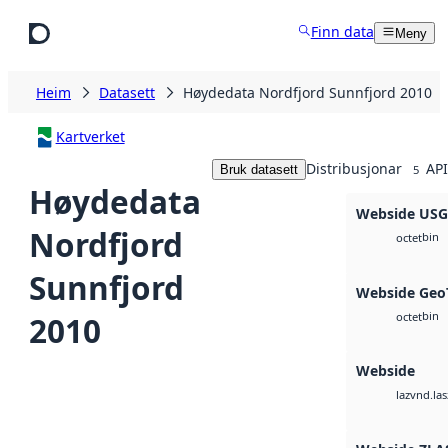
Hopp til hovudinnhald
Finn data
Meny
Heim
Datasett
Høydedata Nordfjord Sunnfjord 2010
Kartverket
Distribusjonar
API
Bruk datasett
5
Høydedata
Webside US
Nordfjord
bin
octet
Sunnfjord
Webside Geo
bin
2010
octet
Webside
vnd.las
laz