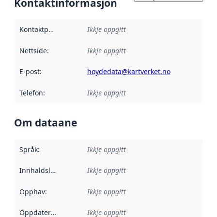
Kontaktinformasjon
Kontaktpunkt
:
Ikkje oppgitt
Nettside
:
Ikkje oppgitt
E-post
:
hoydedata@kartverket.no
Telefon
:
Ikkje oppgitt
Om dataane
Språk
:
Ikkje oppgitt
Innhaldsleverandørar
Ikkje oppgitt
:
Opphav
:
Ikkje oppgitt
Oppdateringsfrekvens
Ikkje oppgitt
: