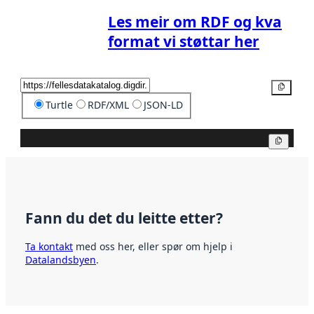
Les meir om RDF og kva
format vi støttar her
Kopier
Turtle
RDF/XML
JSON-LD
Kopier
Fann du det du leitte etter?
Ta kontakt
med oss her, eller spør om hjelp i
Datalandsbyen
.