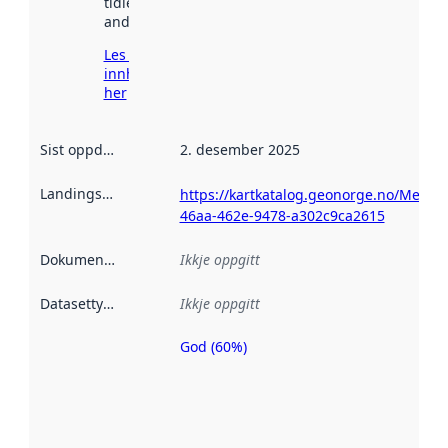
tidlegare
andre stader.
Les meir om
innhenting
her
Sist oppdatert
:
2. desember 2025
Landingsside
:
https://kartkatalog.geonorge.no/Metad
46aa-462e-9478-a302c9ca2615
Dokumentasjon
:
Ikkje oppgitt
Datasettype
:
Ikkje oppgitt
God (60%)
Metadatakvalitet
er ein indikator
på kor godt
datasettene er
beskrive ved