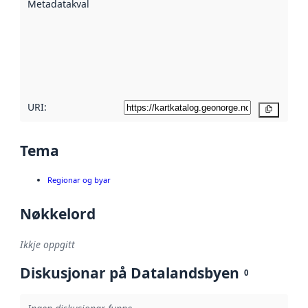
Metadatakvalitet
:
hjelp av
metadata.
Les meir om
metadatakvalitet
her
URI:
Kopier
Tema
Regionar og byar
Nøkkelord
Ikkje oppgitt
Diskusjonar på Datalandsbyen
0