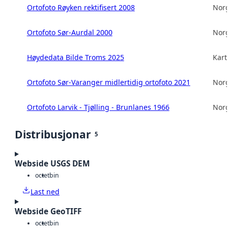
Ortofoto Røyken rektifisert 2008
Norg
Ortofoto Sør-Aurdal 2000
Norg
Høydedata Bilde Troms 2025
Kart
Ortofoto Sør-Varanger midlertidig ortofoto 2021
Norg
Ortofoto Larvik - Tjølling - Brunlanes 1966
Norg
Distribusjonar
5
Webside USGS DEM
octet
bin
Last ned
Webside GeoTIFF
octet
bin