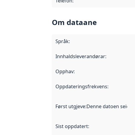
Telefon
:
Om dataane
Språk
:
Innhaldsleverandørar
:
Opphav
:
Oppdateringsfrekvens
:
Først utgjeve
:
Denne datoen seier nå
Sist oppdatert
: