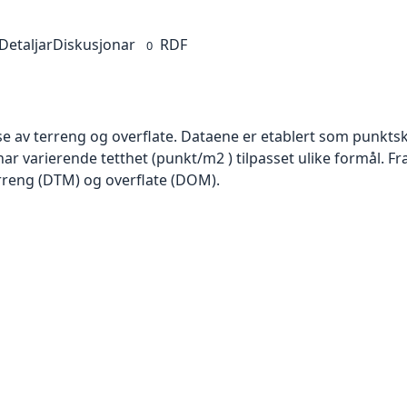
Detaljar
Diskusjonar
RDF
0
se av terreng og overflate. Dataene er etablert som punktsk
har varierende tetthet (punkt/m2 ) tilpasset ulike formål. F
rreng (DTM) og overflate (DOM).