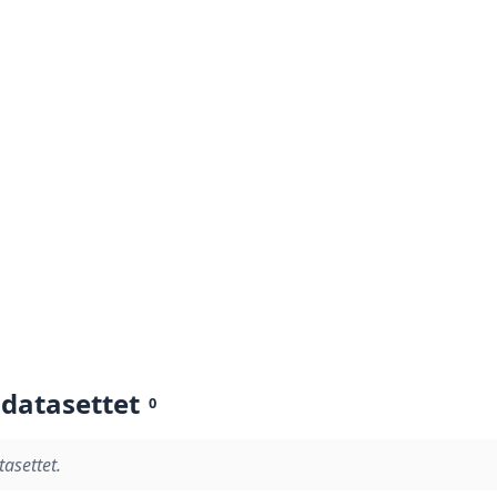
 datasettet
0
tasettet.