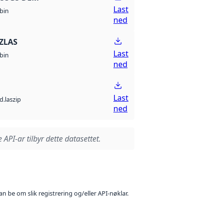
Last
bin
ned
ZLAS
Last
bin
ned
Last
d.laszip
ned
 API-ar tilbyr dette datasettet.
n be om slik registrering og/eller API-nøklar.