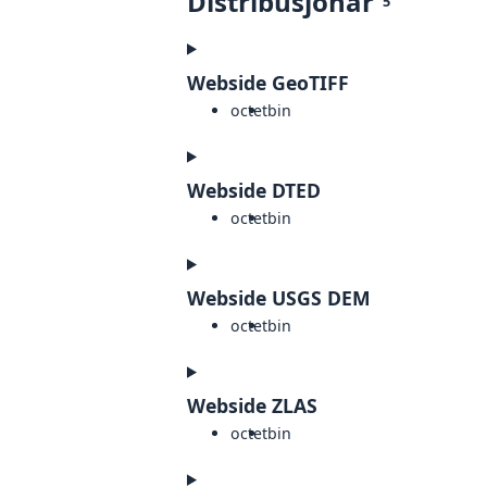
Distribusjonar
5
Webside GeoTIFF
octet
bin
Webside DTED
octet
bin
Webside USGS DEM
octet
bin
Webside ZLAS
octet
bin