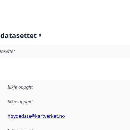
 datasettet
0
tasettet.
Ikkje oppgitt
Ikkje oppgitt
hoydedata@kartverket.no