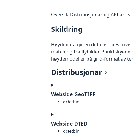
Oversikt
Distribusjonar og API-ar
5
Skildring
Høydedata gir en detaljert beskrivel
matching fra flybilder. Punktskyene 
høydemodeller på grid-format av te
Distribusjonar
5
Webside GeoTIFF
octet
bin
Webside DTED
octet
bin