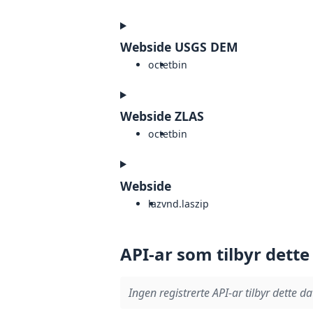
Webside USGS DEM
octet
bin
Webside ZLAS
octet
bin
Webside
laz
vnd.laszip
API-ar som tilbyr dette
Ingen registrerte API-ar tilbyr dette da