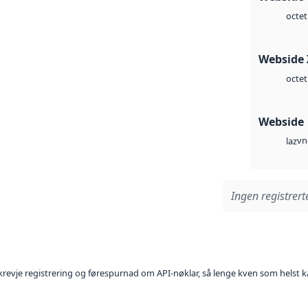
octet
Webside 
octet
Webside
vn
laz
Ingen registrerte
l krevje registrering og førespurnad om API-nøklar, så lenge kven som helst ka