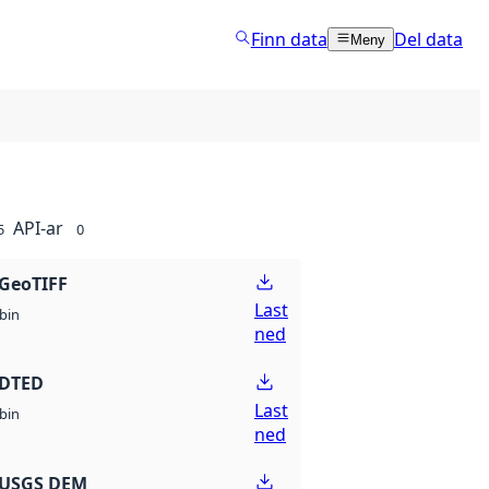
Finn data
Del data
Meny
API-ar
5
0
GeoTIFF
Last
bin
ned
 DTED
Last
bin
ned
 USGS DEM