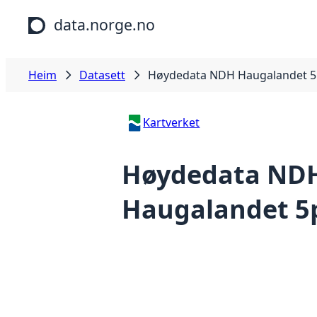
Hopp til hovudinnhald
data.norge.no
Heim
Datasett
Høydedata NDH Haugalandet 5
Kartverket
Høydedata ND
Haugalandet 5