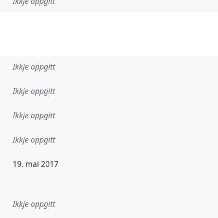
Ikkje oppgitt
Ikkje oppgitt
Ikkje oppgitt
Ikkje oppgitt
Ikkje oppgitt
19. mai 2017
r dataa i dette datasettet først blei utgitt. Det kan ha skje
Ikkje oppgitt