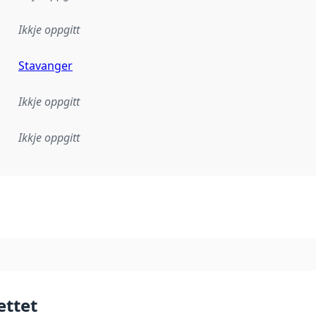
Ikkje oppgitt
Stavanger
Ikkje oppgitt
Ikkje oppgitt
lementeringsregel eller anna spesifikasjon som ligg til grun
ettet