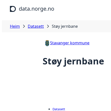
Hopp til hovudinnhald
data.norge.no
Heim
Datasett
Støy jernbane
Stavanger kommune
Støy jernbane
Datasett