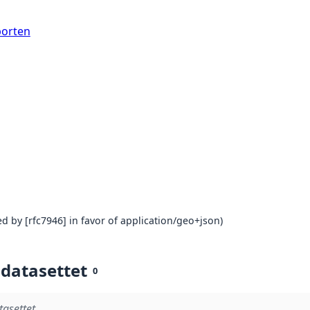
porten
d by [rfc7946] in favor of application/geo+json)
 datasettet
0
tasettet.