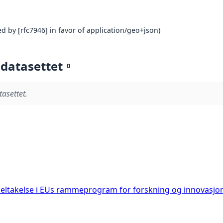
d by [rfc7946] in favor of application/geo+json)
 datasettet
0
tasettet.
deltakelse i EUs rammeprogram for forskning og innovasjo