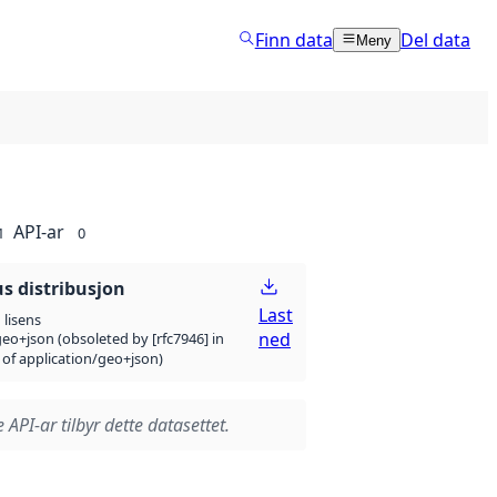
Finn data
Del data
Meny
API-ar
1
0
 distribusjon
Last
lisens
ned
eo+json (obsoleted by [rfc7946] in
 of application/geo+json)
 API-ar tilbyr dette datasettet.