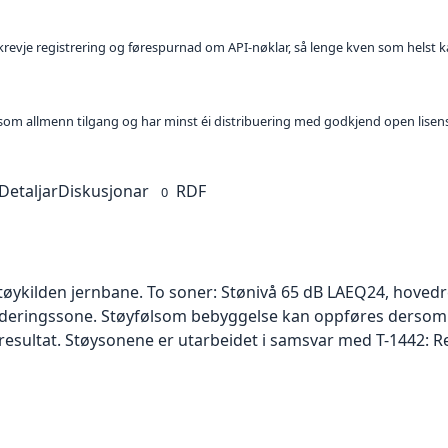
l krevje registrering og førespurnad om API-nøklar, så lenge kven som helst ka
t som allmenn tilgang og har minst éi distribuering med godkjend open lisen
Detaljar
Diskusjonar
RDF
0
tøykilden jernbane. To soner: Stønivå 65 dB LAEQ24, hovedr
urderingssone. Støyfølsom bebyggelse kan oppføres dersom
e resultat. Støysonene er utarbeidet i samsvar med T-1442: Re