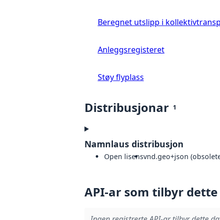
Beregnet utslipp i kollektivtrans
Anleggsregisteret
Støy flyplass
Distribusjonar
1
Namnlaus distribusjon
Open lisens
vnd.geo+json (obsolete
API-ar som tilbyr dette
Ingen registrerte API-ar tilbyr dette da