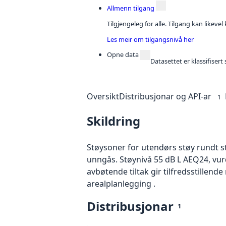
Allmenn tilgang
Tilgjengeleg for alle. Tilgang kan likeve
Les meir om tilgangsnivå her
Opne data
Datasettet er klassifiser
Oversikt
Distribusjonar og API-ar
1
Skildring
Støysoner for utendørs støy rundt s
unngås. Støynivå 55 dB L AEQ24, v
avbøtende tiltak gir tilfredsstillend
arealplanlegging .
Distribusjonar
1