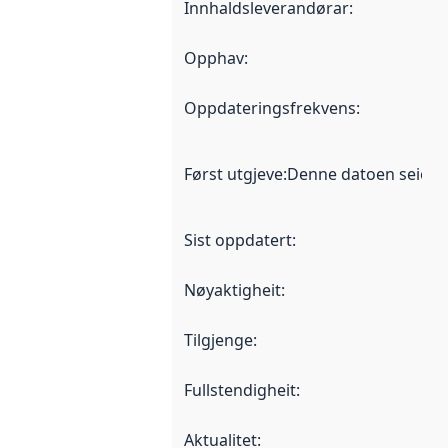
Innhaldsleverandørar
:
Opphav
:
Oppdateringsfrekvens
:
Først utgjeve
:
Denne datoen seier nå
Sist oppdatert
:
Nøyaktigheit
:
Tilgjenge
:
Fullstendigheit
:
Aktualitet
: