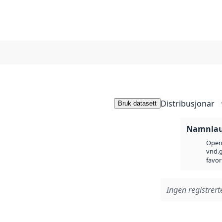
Distribusjonar
Bruk datasett
Namnlaus
Open 
vnd.g
favor
Ingen registrerte