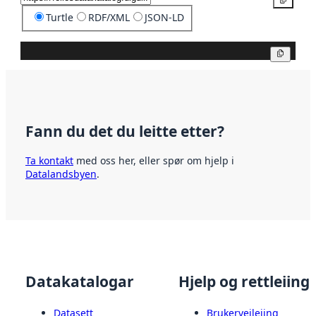
Turtle
RDF/XML
JSON-LD
Kopier
Fann du det du leitte etter?
Ta kontakt
med oss her, eller spør om hjelp i
Datalandsbyen
.
Datakatalogar
Hjelp og rettleiing
Datasett
Brukerveileiing