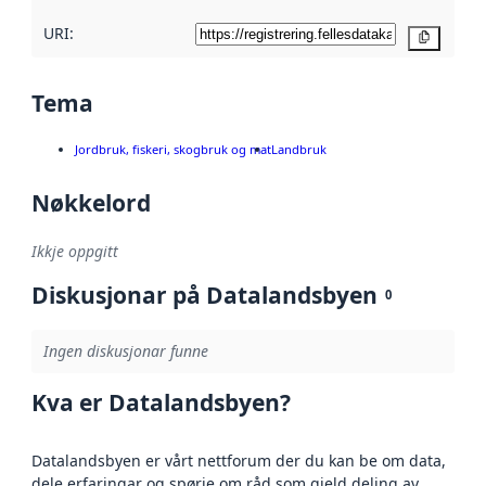
URI:
Kopier
Tema
Jordbruk, fiskeri, skogbruk og mat
Landbruk
Nøkkelord
Ikkje oppgitt
Diskusjonar på Datalandsbyen
0
Ingen diskusjonar funne
Kva er Datalandsbyen?
Datalandsbyen er vårt nettforum der du kan be om data,
dele erfaringar og spørje om råd som gjeld deling av