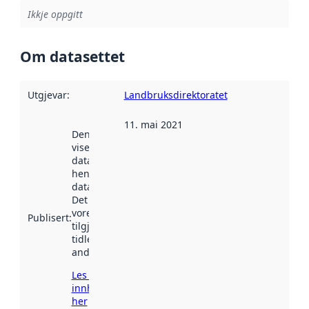
Ikkje oppgitt
Om datasettet
Utgjevar
:
Landbruksdirektoratet
11. mai 2021
Denne datoen
viser når
datasettet vart
henta inn av
data.norge.no.
Det kan ha
vore
Publisert
:
tilgjengeleg
tidlegare
andre stader.
Les meir om
innhenting
her