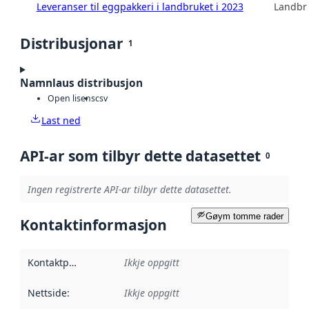
Leveranser til eggpakkeri i landbruket i 2023
Landbru
Distribusjonar
1
Namnlaus distribusjon
Open lisens
csv
Last ned
API-ar som tilbyr dette datasettet
0
Ingen registrerte API-ar tilbyr dette datasettet.
Gøym tomme rader
Kontaktinformasjon
Kontaktpunkt
:
Ikkje oppgitt
Nettside
:
Ikkje oppgitt