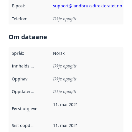
E-post
:
support@landbruksdirektoratet.no
Telefon
:
Ikkje oppgitt
Om dataane
Språk
:
Norsk
Innhaldsleverandørar
Ikkje oppgitt
:
Opphav
:
Ikkje oppgitt
Oppdateringsfrekvens
Ikkje oppgitt
:
11. mai 2021
Først utgjeve
:
Denne datoen seier når dataa i dette datasettet 
Sist oppdatert
:
11. mai 2021