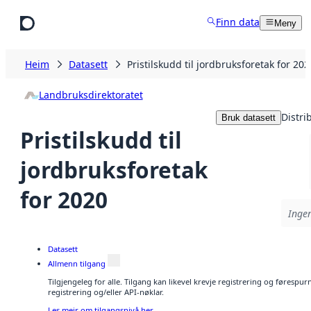
Hopp til hovudinnhald
Finn data
Meny
Heim
Datasett
Pristilskudd til jordbruksforetak for 202
Landbruksdirektoratet
Distri
Bruk datasett
Pristilskudd til
jordbruksforetak
for 2020
Ingen
Datasett
Allmenn tilgang
Tilgjengeleg for alle. Tilgang kan likevel krevje registrering og førespu
registrering og/eller API-nøklar.
Les meir om tilgangsnivå her