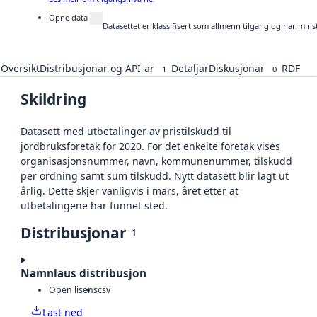
Opne data
Datasettet er klassifisert som allmenn tilgang og har mins
Oversikt
Distribusjonar og API-ar
Detaljar
Diskusjonar
RDF
1
0
Skildring
Datasett med utbetalinger av pristilskudd til
jordbruksforetak for 2020. For det enkelte foretak vises
organisasjonsnummer, navn, kommunenummer, tilskudd
per ordning samt sum tilskudd. Nytt datasett blir lagt ut
årlig. Dette skjer vanligvis i mars, året etter at
utbetalingene har funnet sted.
Distribusjonar
1
Namnlaus distribusjon
Open lisens
csv
Last ned