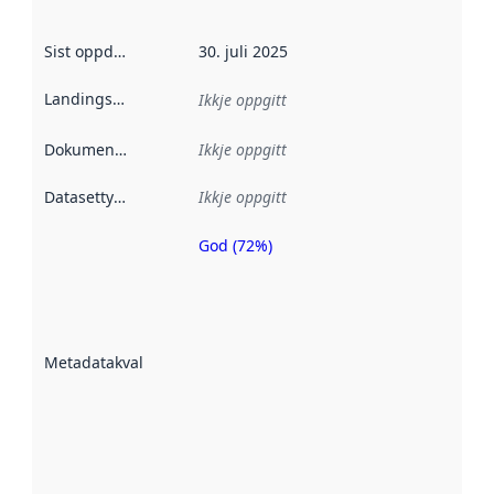
Sist oppdatert
:
30. juli 2025
Landingsside
:
Ikkje oppgitt
Dokumentasjon
:
Ikkje oppgitt
Datasettype
:
Ikkje oppgitt
God (72%)
Metadatakvalitet
er ein indikator
på kor godt
datasettene er
beskrive ved
Metadatakvalitet
:
hjelp av
metadata.
Les meir om
metadatakvalitet
her