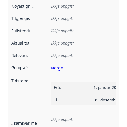
Nøyaktigheit
:
Ikkje oppgitt
Tilgjenge
:
Ikkje oppgitt
Fullstendigheit
:
Ikkje oppgitt
Aktualitet
:
Ikkje oppgitt
Relevans
:
Ikkje oppgitt
Geografisk område
:
Norge
Tidsrom
:
Frå
:
1. januar 2020
Til
:
31. desember 20
Ikkje oppgitt
I samsvar med
:
Referanse til ei implementeringsregel eller an