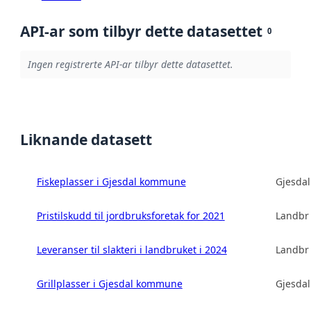
API-ar som tilbyr dette datasettet
0
Ingen registrerte API-ar tilbyr dette datasettet.
Liknande datasett
Fiskeplasser i Gjesdal kommune
Gjesda
Pristilskudd til jordbruksforetak for 2021
Landbru
Leveranser til slakteri i landbruket i 2024
Landbru
Grillplasser i Gjesdal kommune
Gjesda