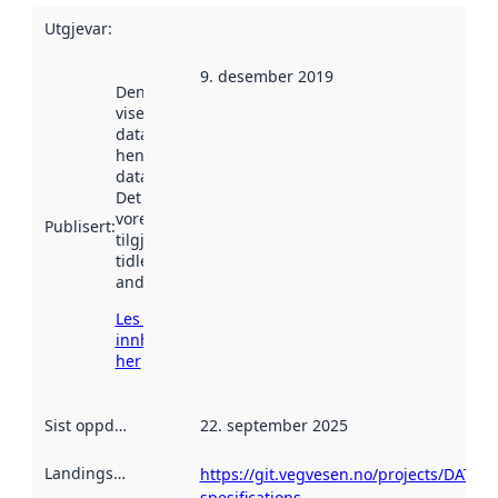
Utgjevar
:
9. desember 2019
Denne datoen
viser når
datasettet vart
henta inn av
data.norge.no.
Det kan ha
vore
Publisert
:
tilgjengeleg
tidlegare
andre stader.
Les meir om
innhenting
her
Sist oppdatert
:
22. september 2025
Landingsside
:
https://git.vegvesen.no/projects/DATEX
spesifications