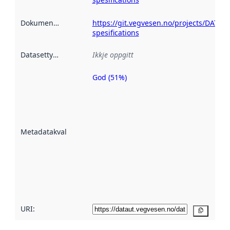
Dokumentasjon
:
https://git.vegvesen.no/projects/DATEX
spesifications
Datasettype
:
Ikkje oppgitt
God (51%)
Metadatakvalitet
er ein indikator
på kor godt
datasettene er
beskrive ved
Metadatakvalitet
:
hjelp av
metadata.
Les meir om
metadatakvalitet
her
URI:
Kopier