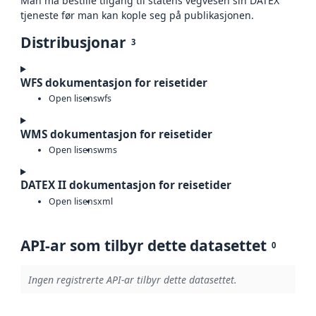
Man må bestille tilgang til statens vegvesen sin DATEX
tjeneste før man kan kople seg på publikasjonen.
Distribusjonar
3
WFS dokumentasjon for reisetider
Open lisens
wfs
WMS dokumentasjon for reisetider
Open lisens
wms
DATEX II dokumentasjon for reisetider
Open lisens
xml
API-ar som tilbyr dette datasettet
0
Ingen registrerte API-ar tilbyr dette datasettet.