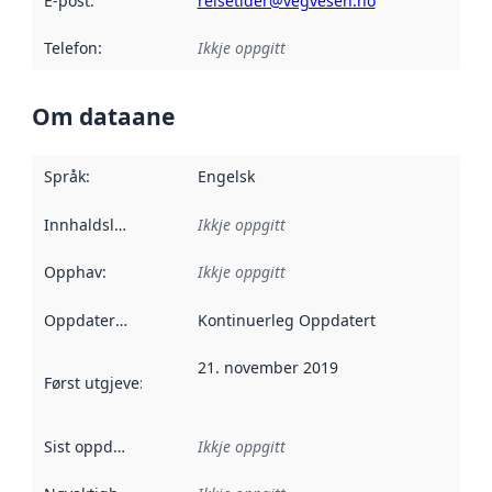
E-post
:
reisetider@vegvesen.no
Telefon
:
Ikkje oppgitt
Om dataane
Språk
:
Engelsk
Innhaldsleverandørar
Ikkje oppgitt
:
Opphav
:
Ikkje oppgitt
Oppdateringsfrekvens
Kontinuerleg Oppdatert
:
21. november 2019
Først utgjeve
:
Denne datoen seier når dataa i dette datasettet 
Sist oppdatert
:
Ikkje oppgitt