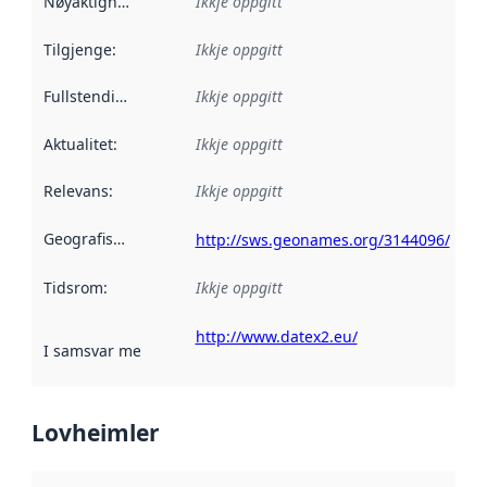
Nøyaktigheit
:
Ikkje oppgitt
Tilgjenge
:
Ikkje oppgitt
Fullstendigheit
:
Ikkje oppgitt
Aktualitet
:
Ikkje oppgitt
Relevans
:
Ikkje oppgitt
Geografisk område
:
http://sws.geonames.org/3144096/
Tidsrom
:
Ikkje oppgitt
http://www.datex2.eu/
I samsvar med
:
Referanse til ei implementeringsregel eller an
Lovheimler