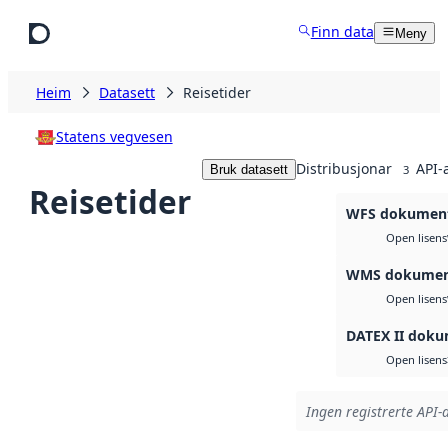
Hopp til hovudinnhald
Finn data
Meny
Heim
Datasett
Reisetider
Statens vegvesen
Distribusjonar
API-
Bruk datasett
3
Reisetider
WFS dokumenta
Open lisens
WMS dokumenta
Open lisens
DATEX II dokum
Open lisens
Ingen registrerte API-a