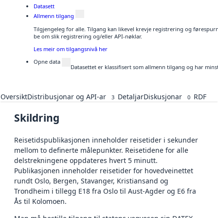
Datasett
Allmenn tilgang
Tilgjengeleg for alle. Tilgang kan likevel krevje registrering og førespu
be om slik registrering og/eller API-nøklar.
Les meir om tilgangsnivå her
Opne data
Datasettet er klassifisert som allmenn tilgang og har mins
Oversikt
Distribusjonar og API-ar
Detaljar
Diskusjonar
RDF
3
0
Skildring
Reisetidspublikasjonen inneholder reisetider i sekunder
mellom to definerte målepunkter. Reisetidene for alle
delstrekningene oppdateres hvert 5 minutt.
Publikasjonen inneholder reisetider for hovedveinettet
rundt Oslo, Bergen, Stavanger, Kristiansand og
Trondheim i tillegg E18 fra Oslo til Aust-Agder og E6 fra
Ås til Kolomoen.