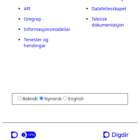
API
Datafellesskapet
Omgrep
Teknisk
dokumentasjon
Informasjonsmodellar
Tenester og
hendingar
Bokmål
Nynorsk
English
ei teneste frå