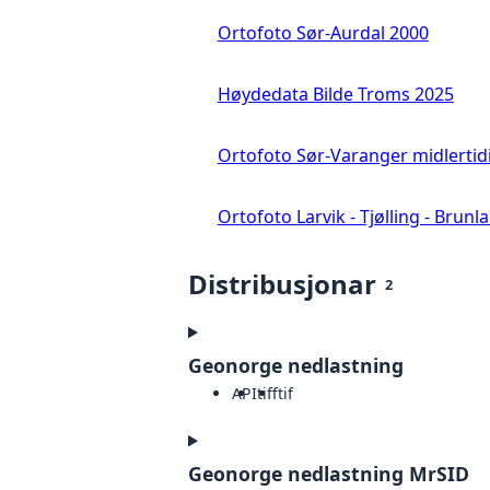
Ortofoto Sør-Aurdal 2000
Høydedata Bilde Troms 2025
Ortofoto Sør-Varanger midlertid
Ortofoto Larvik - Tjølling - Brunl
Distribusjonar
2
Geonorge nedlastning
API
tiff
tif
Geonorge nedlastning MrSID