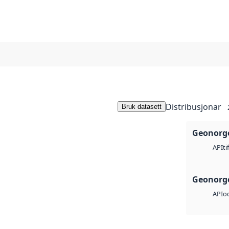
Distribusjonar
Bruk datasett
Geonorge
ti
API
Geonorge
o
API