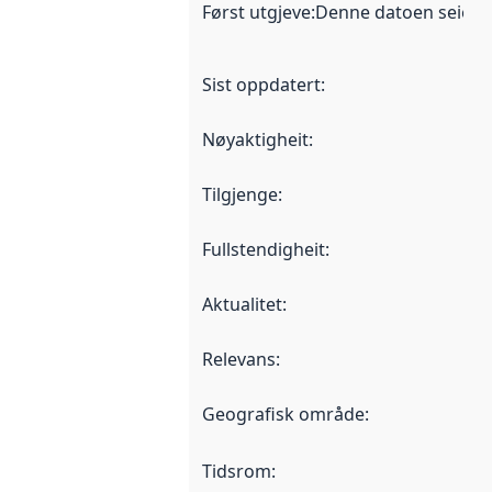
Først utgjeve
:
Denne datoen seier nå
Sist oppdatert
:
Nøyaktigheit
:
Tilgjenge
:
Fullstendigheit
:
Aktualitet
:
Relevans
:
Geografisk område
:
Tidsrom
: