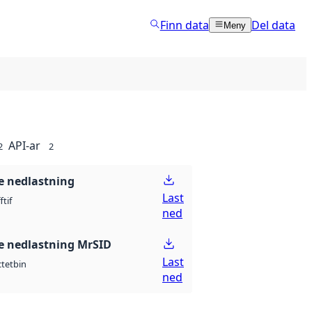
Finn data
Del data
Meny
API-ar
2
2
 nedlastning
Last
ff
tif
ned
 nedlastning MrSID
Last
ctet
bin
ned