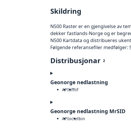
Skildring
N500 Raster er en gjengivelse av te
dekker fastlands-Norge og er begren
N500 Kartdata og distribueres ukentl
Følgende referansefiler medfølger:
Distribusjonar
2
Geonorge nedlastning
API
tiff
tif
Geonorge nedlastning MrSID
API
octet
bin