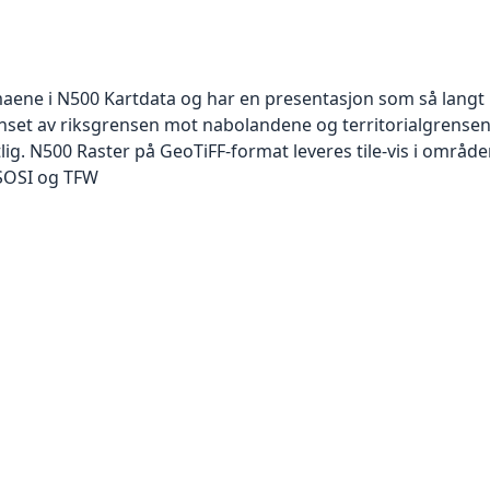
maene i N500 Kartdata og har en presentasjon som så langt m
set av riksgrensen mot nabolandene og territorialgrensen 
ig. N500 Raster på GeoTiFF-format leveres tile-vis i område
 SOSI og TFW