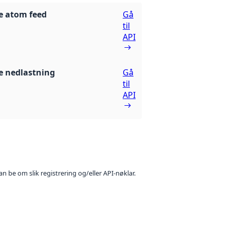
e atom feed
Gå
til
API
 nedlastning
Gå
til
API
n be om slik registrering og/eller API-nøklar.