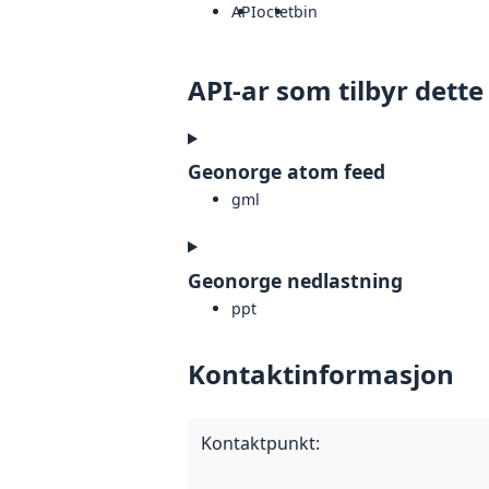
API
octet
bin
API-ar som tilbyr dette
Geonorge atom feed
gml
Geonorge nedlastning
ppt
Kontaktinformasjon
Kontaktpunkt
: