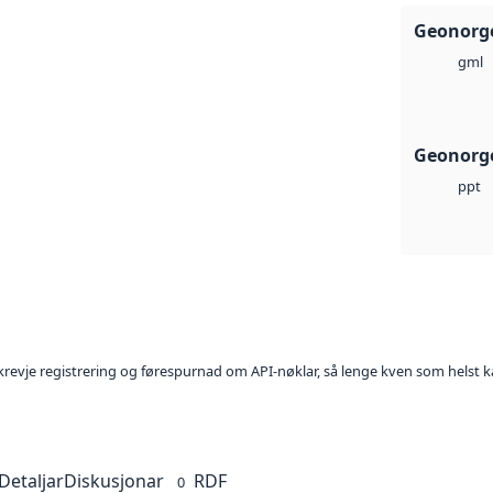
Geonorg
gml
Geonorge
ppt
l krevje registrering og førespurnad om API-nøklar, så lenge kven som helst ka
Detaljar
Diskusjonar
RDF
0