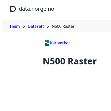
Hopp til hovudinnhald
data.norge.no
Heim
Datasett
N500 Raster
Kartverket
N500 Raster