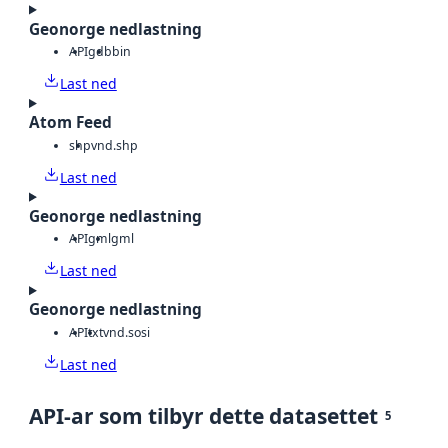
Geonorge nedlastning
API
gdb
bin
Last ned
Atom Feed
shp
vnd.shp
Last ned
Geonorge nedlastning
API
gml
gml
Last ned
Geonorge nedlastning
API
txt
vnd.sosi
Last ned
API-ar som tilbyr dette datasettet
5