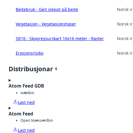
Beitebruk - Geit sleppt på beite
Norsk in
Vegetasjon - Vegetasjonstyper
Norsk in
SR16 - Skogressurskart 16x16 meter - Raster
Norsk in
Erosjonsrisiko
Norsk in
Distribusjonar
6
Atom Feed GDB
octet
bin
Last ned
Atom Feed
Open lisens
xml
bin
Last ned