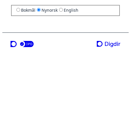
Bokmål
Nynorsk
English
ei teneste frå