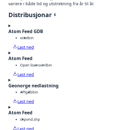
variere i både tid og utstrekning fra år til år.
Distribusjonar
6
Atom Feed GDB
octet
bin
Last ned
Atom Feed
Open lisens
xml
bin
Last ned
Geonorge nedlastning
API
gdb
bin
Last ned
Atom Feed
shp
vnd.shp
Last ned