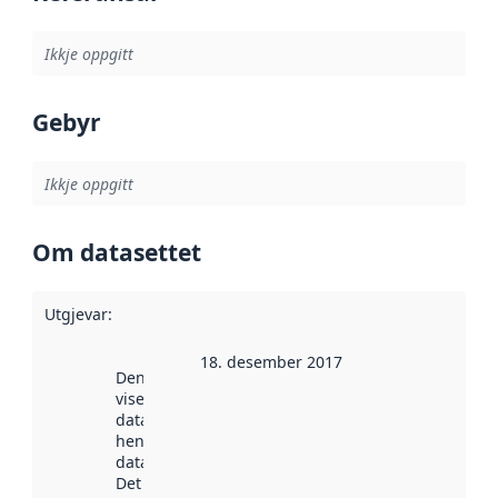
Ikkje oppgitt
Gebyr
Ikkje oppgitt
Om datasettet
Utgjevar
:
18. desember 2017
Denne datoen
viser når
datasettet vart
henta inn av
data.norge.no.
Det kan ha