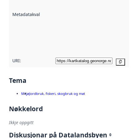
datasettene er
beskrive ved
Metadatakvalitet
:
hjelp av
metadata.
Les meir om
metadatakvalitet
her
URI:
Kopier
Tema
Miljø
Jordbruk, fiskeri, skogbruk og mat
Nøkkelord
Ikkje oppgitt
Diskusjonar på Datalandsbyen
0