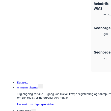
Reindrift 
WMS
wms_
Geonorge
gml
Geonorge 
shp
Datasett
Allmenn tilgang
Tilgjengeleg for alle. Tilgang kan likevel krevje registrering og føresp
om slik registrering og/eller API-nøklar.
Les meir om tilgangsnivå her
Opne data