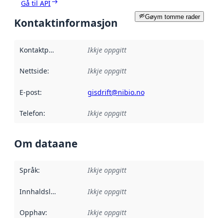
Gå til API
Gøym tomme rader
Kontaktinformasjon
Kontaktpunkt
:
Ikkje oppgitt
Nettside
:
Ikkje oppgitt
E-post
:
gisdrift@nibio.no
Telefon
:
Ikkje oppgitt
Om dataane
Språk
:
Ikkje oppgitt
Innhaldsleverandørar
Ikkje oppgitt
:
Opphav
:
Ikkje oppgitt