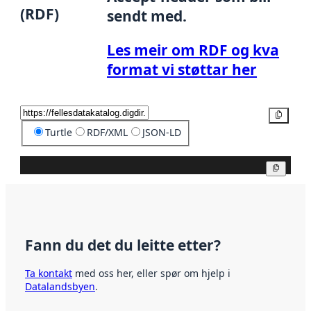
(RDF)
sendt med.
Les meir om RDF og kva
format vi støttar her
Kopier
Turtle
RDF/XML
JSON-LD
Kopier
Fann du det du leitte etter?
Ta kontakt
med oss her, eller spør om hjelp i
Datalandsbyen
.