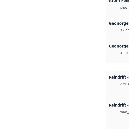
Atom Fee
v
shp
Geonorge 
g
API
Geonorge 
tx
API
Reindrift 
gml 3
Reindrift 
wms_