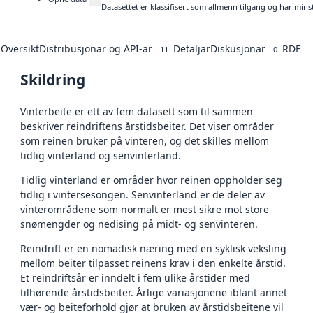
Datasettet er klassifisert som allmenn tilgang og har mins
Oversikt
Distribusjonar og API-ar
Detaljar
Diskusjonar
RDF
11
0
Skildring
Vinterbeite er ett av fem datasett som til sammen
beskriver reindriftens årstidsbeiter. Det viser områder
som reinen bruker på vinteren, og det skilles mellom
tidlig vinterland og senvinterland.
Tidlig vinterland er områder hvor reinen oppholder seg
tidlig i vintersesongen. Senvinterland er de deler av
vinterområdene som normalt er mest sikre mot store
snømengder og nedising på midt- og senvinteren.
Reindrift er en nomadisk næring med en syklisk veksling
mellom beiter tilpasset reinens krav i den enkelte årstid.
Et reindriftsår er inndelt i fem ulike årstider med
tilhørende årstidsbeiter. Årlige variasjonene iblant annet
vær- og beiteforhold gjør at bruken av årstidsbeitene vil