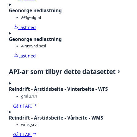
Geonorge nedlastning
API
gml
gml
Last ned
Geonorge nedlastning
API
txt
vnd.sosi
Last ned
API-ar som tilbyr dette datasettet
5
Reindrift - Årstidsbeite - Vinterbeite - WFS
gml 3.1.1
Gå til API
Reindrift - Årstidsbeite - Vårbeite - WMS
wms_srvc
Gå til API