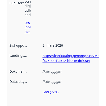
vore
Publisert
:
tilgjengeleg
tidlegare
andre stader.
Les meir om
innhenting
her
Sist oppdatert
:
2. mars 2026
Landingsside
:
https://kartkatalog.geonorge.no/Metada
f625-43cf-a512-bb8164bf53a4
Dokumentasjon
:
Ikkje oppgitt
Datasettype
:
Ikkje oppgitt
God (72%)
Metadatakvalitet
er ein indikator
på kor godt