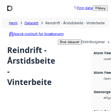
Hopp til hovudinnhald
Finn data
Meny
Heim
Datasett
Reindrift - Årstidsbeite - Vinterbeite
Norsk institutt for bioøkonomi
Distribusjonar
Bruk datasett
6
Reindrift -
Atom Fee
Årstidsbeite
octet
-
Atom Fee
Vinterbeite
Open 
Geonorge 
g
API