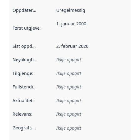
Oppdateringsfrekvens
Uregelmessig
:
1. januar 2000
Først utgjeve
:
Denne datoen seier når dataa i dette datasettet 
Sist oppdatert
:
2. februar 2026
Nøyaktigheit
:
Ikkje oppgitt
Tilgjenge
:
Ikkje oppgitt
Fullstendigheit
:
Ikkje oppgitt
Aktualitet
:
Ikkje oppgitt
Relevans
:
Ikkje oppgitt
Geografisk område
:
Ikkje oppgitt