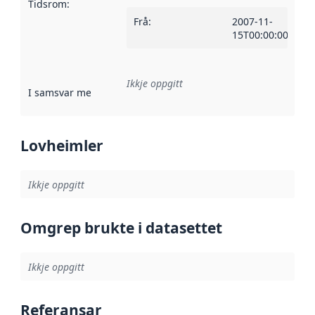
Tidsrom
:
Frå
:
2007-11-
15T00:00:00Z
Ikkje oppgitt
I samsvar med
:
Referanse til ei implementeringsregel eller an
Lovheimler
Ikkje oppgitt
Omgrep brukte i datasettet
Ikkje oppgitt
Referansar