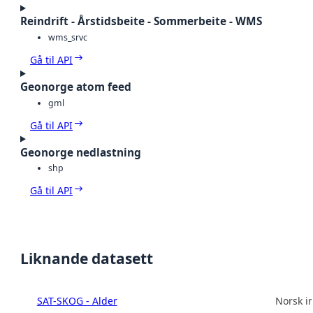
Reindrift - Årstidsbeite - Sommerbeite - WMS
wms_srvc
Gå til API
Geonorge atom feed
gml
Gå til API
Geonorge nedlastning
shp
Gå til API
Liknande datasett
SAT-SKOG - Alder
Norsk in