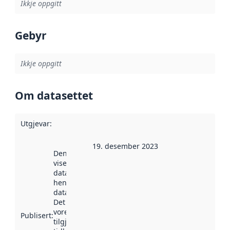
Ikkje oppgitt
Gebyr
Ikkje oppgitt
Om datasettet
Utgjevar
:
19. desember 2023
Denne datoen
viser når
datasettet vart
henta inn av
data.norge.no.
Det kan ha
vore
Publisert
:
tilgjengeleg