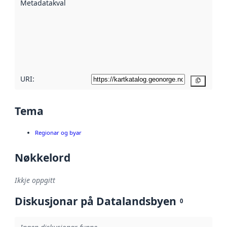
Metadatakvalitet
:
hjelp av
metadata.
Les meir om
metadatakvalitet
her
URI:
Kopier
Tema
Regionar og byar
Nøkkelord
Ikkje oppgitt
Diskusjonar på Datalandsbyen
0