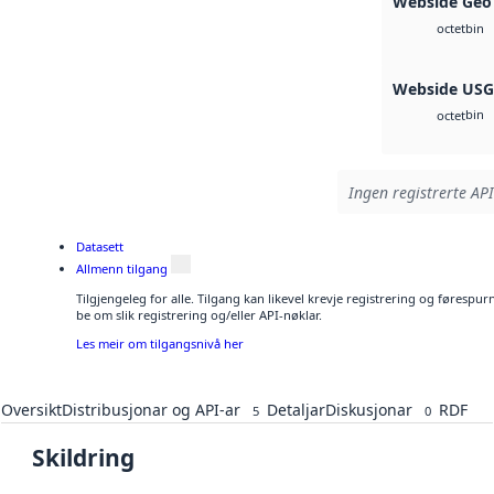
Webside Geo
bin
octet
Webside US
bin
octet
Ingen registrerte API
Datasett
Allmenn tilgang
Tilgjengeleg for alle. Tilgang kan likevel krevje registrering og førespu
be om slik registrering og/eller API-nøklar.
Les meir om tilgangsnivå her
Oversikt
Distribusjonar og API-ar
Detaljar
Diskusjonar
RDF
5
0
Skildring