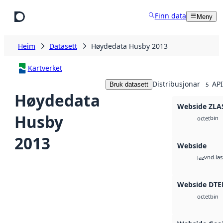
Hopp til hovudinnhald
Finn data
Meny
Heim
Datasett
Høydedata Husby 2013
Kartverket
Distribusjonar
API
Bruk datasett
5
Høydedata
Webside ZLA
Husby
bin
octet
2013
Webside
vnd.las
laz
Webside DTE
bin
octet