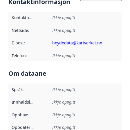
Kontaktinformasjon
Kontaktpunkt
:
Ikkje oppgitt
Nettside
:
Ikkje oppgitt
E-post
:
hoydedata@kartverket.no
Telefon
:
Ikkje oppgitt
Om dataane
Språk
:
Ikkje oppgitt
Innhaldsleverandørar
Ikkje oppgitt
:
Opphav
:
Ikkje oppgitt
Oppdateringsfrekvens
Ikkje oppgitt
: