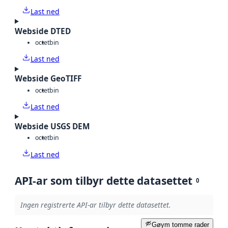
Last ned
Webside DTED
octet
bin
Last ned
Webside GeoTIFF
octet
bin
Last ned
Webside USGS DEM
octet
bin
Last ned
API-ar som tilbyr dette datasettet
0
Ingen registrerte API-ar tilbyr dette datasettet.
Gøym tomme rader