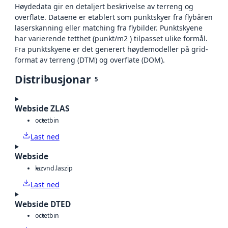
Høydedata gir en detaljert beskrivelse av terreng og
overflate. Dataene er etablert som punktskyer fra flybåren
laserskanning eller matching fra flybilder. Punktskyene
har varierende tetthet (punkt/m2 ) tilpasset ulike formål.
Fra punktskyene er det generert høydemodeller på grid-
format av terreng (DTM) og overflate (DOM).
Distribusjonar
5
Webside ZLAS
octet
bin
Last ned
Webside
laz
vnd.laszip
Last ned
Webside DTED
octet
bin