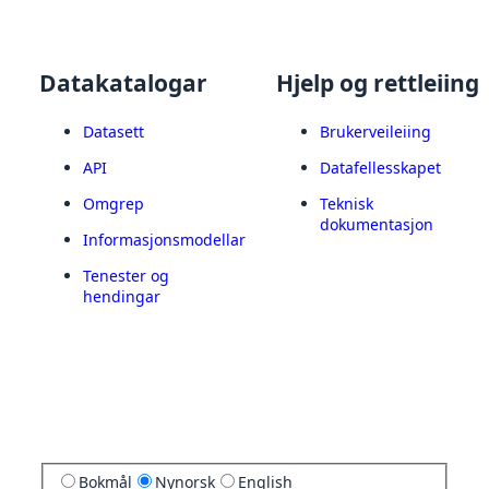
Datakatalogar
Hjelp og rettleiing
Datasett
Brukerveileiing
API
Datafellesskapet
Omgrep
Teknisk
dokumentasjon
Informasjonsmodellar
Tenester og
hendingar
Bokmål
Nynorsk
English