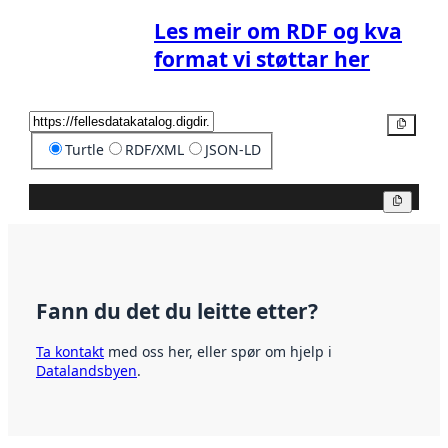
Les meir om RDF og kva
format vi støttar her
Kopier
Turtle
RDF/XML
JSON-LD
Kopier
Fann du det du leitte etter?
Ta kontakt
med oss her, eller spør om hjelp i
Datalandsbyen
.