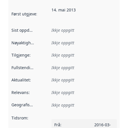
14. mai 2013
Først utgjeve
:
Denne datoen seier når dataa i dette datasettet 
Sist oppdatert
:
Ikkje oppgitt
Nøyaktigheit
:
Ikkje oppgitt
Tilgjenge
:
Ikkje oppgitt
Fullstendigheit
:
Ikkje oppgitt
Aktualitet
:
Ikkje oppgitt
Relevans
:
Ikkje oppgitt
Geografisk område
:
Ikkje oppgitt
Tidsrom
:
Frå
:
2016-03-