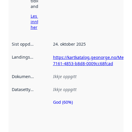
tidlegare
andre stader.
Les meir om
innhenting
her
Sist oppdatert
:
24. oktober 2025
Landingsside
:
https://kartkatalog.geonorge.no/Metad
7161-4853-b8d8-0009cc68fcad
Dokumentasjon
:
Ikkje oppgitt
Datasettype
:
Ikkje oppgitt
God (60%)
Metadatakvalitet
er ein indikator
på kor godt
datasettene er
beskrive ved