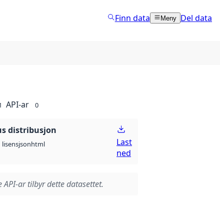
Finn data
Del data
Meny
API-ar
1
0
 distribusjon
Last
json
html
lisens
ned
 API-ar tilbyr dette datasettet.