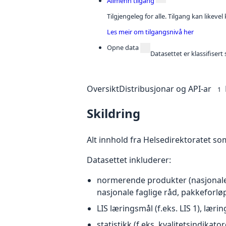
Allmenn tilgang
Tilgjengeleg for alle. Tilgang kan likeve
Les meir om tilgangsnivå her
Opne data
Datasettet er klassifiser
Oversikt
Distribusjonar og API-ar
1
Skildring
Alt innhold fra Helsedirektoratet so
Datasettet inkluderer:
normerende produkter (nasjonale fag
nasjonale faglige råd, pakkeforlø
LIS læringsmål (f.eks. LIS 1), læri
statistikk (f.eks. kvalitetsindikator