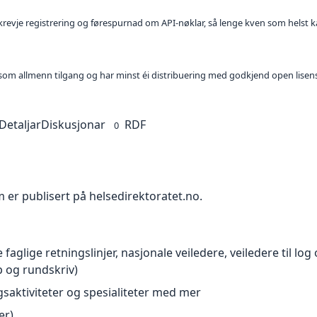
l krevje registrering og førespurnad om API-nøklar, så lenge kven som helst ka
t som allmenn tilgang og har minst éi distribuering med godkjend open lisen
Detaljar
Diskusjonar
RDF
0
m er publisert på helsedirektoratet.no.
lige retningslinjer, nasjonale veiledere, veiledere til log o
p og rundskriv)
ngsaktiviteter og spesialiteter med mer
er)