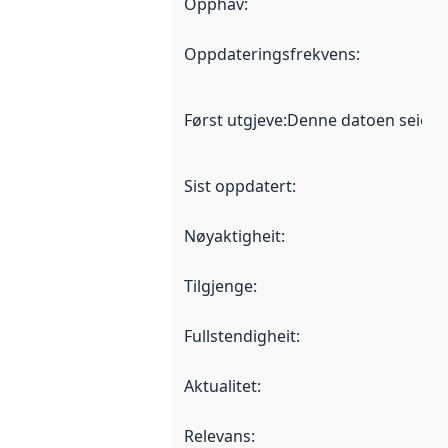
Opphav
:
Oppdateringsfrekvens
:
Først utgjeve
:
Denne datoen seier nå
Sist oppdatert
:
Nøyaktigheit
:
Tilgjenge
:
Fullstendigheit
:
Aktualitet
:
Relevans
: