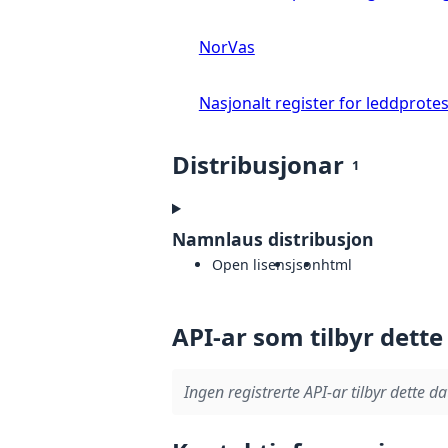
NorVas
Nasjonalt register for leddprote
Distribusjonar
1
Namnlaus distribusjon
Open lisens
json
html
API-ar som tilbyr dette
Ingen registrerte API-ar tilbyr dette da