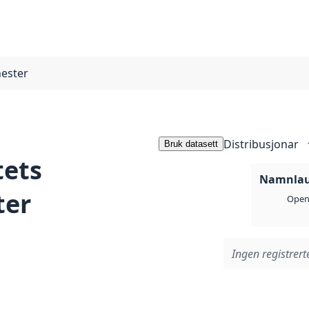
nester
Distribusjonar
Bruk datasett
tets
Namnlaus
ter
Open 
Ingen registrerte