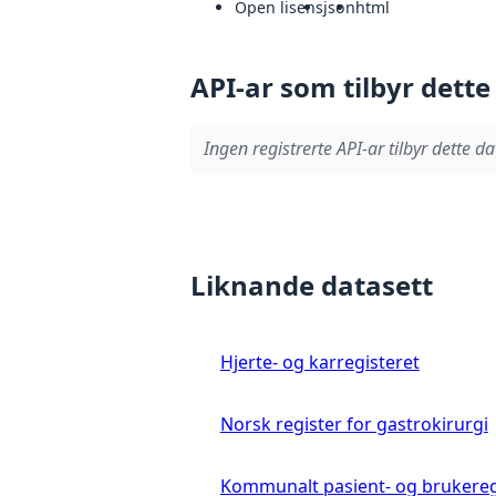
Open lisens
json
html
API-ar som tilbyr dette
Ingen registrerte API-ar tilbyr dette da
Liknande datasett
Hjerte- og karregisteret
Norsk register for gastrokirurgi
Kommunalt pasient- og brukereg