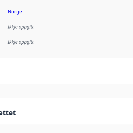
Norge
Ikkje oppgitt
Ikkje oppgitt
lementeringsregel eller anna spesifikasjon som ligg til grun
ettet