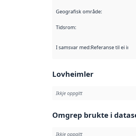
Geografisk område
:
Tidsrom
:
I samsvar med
:
Referanse til ei imp
Lovheimler
Ikkje oppgitt
Omgrep brukte i datas
Ikkje oppgitt