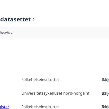
 datasettet
0
tasettet.
Folkehelseinstituttet
Ikk
Universitetssykehuset nord-norge hf
Ikk
ister
Folkehelseinstituttet
Ikk