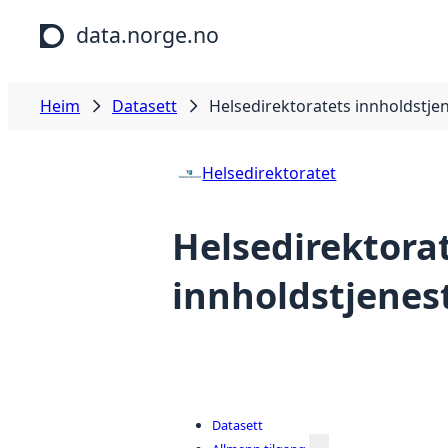
Hopp til hovudinnhald
data.norge.no
Heim
Datasett
Helsedirektoratets innholdstje
Helsedirektoratet
Helsedirektora
innholdstjenes
Datasett