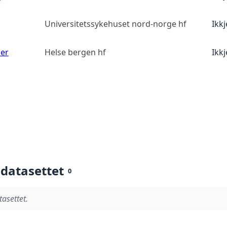
Universitetssykehuset nord-norge hf
Ikk
ser
Helse bergen hf
Ikk
 datasettet
0
tasettet.