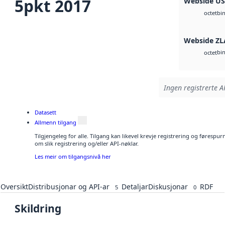
5pkt 2017
Webside U
bi
octet
Webside ZL
bi
octet
Ingen registrerte AP
Datasett
Allmenn tilgang
Tilgjengeleg for alle. Tilgang kan likevel krevje registrering og føresp
om slik registrering og/eller API-nøklar.
Les meir om tilgangsnivå her
Oversikt
Distribusjonar og API-ar
Detaljar
Diskusjonar
RDF
5
0
Skildring