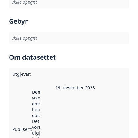
Ikkje oppgitt
Gebyr
Ikkje oppgitt
Om datasettet
Utgjevar
:
19. desember 2023
Denne datoen
viser når
datasettet vart
henta inn av
data.norge.no.
Det kan ha
vore
Publisert
:
tilgjengeleg