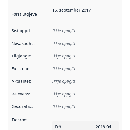
16. september 2017
Først utgjeve
:
Denne datoen seier når dataa i dette datasettet 
Sist oppdatert
:
Ikkje oppgitt
Nøyaktigheit
:
Ikkje oppgitt
Tilgjenge
:
Ikkje oppgitt
Fullstendigheit
:
Ikkje oppgitt
Aktualitet
:
Ikkje oppgitt
Relevans
:
Ikkje oppgitt
Geografisk område
:
Ikkje oppgitt
Tidsrom
:
Frå
:
2018-04-