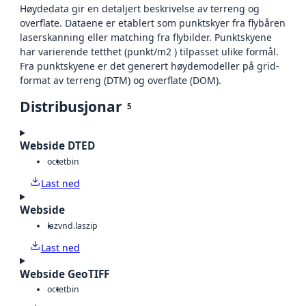
Høydedata gir en detaljert beskrivelse av terreng og
overflate. Dataene er etablert som punktskyer fra flybåren
laserskanning eller matching fra flybilder. Punktskyene
har varierende tetthet (punkt/m2 ) tilpasset ulike formål.
Fra punktskyene er det generert høydemodeller på grid-
format av terreng (DTM) og overflate (DOM).
Distribusjonar
5
Webside DTED
octet
bin
Last ned
Webside
laz
vnd.laszip
Last ned
Webside GeoTIFF
octet
bin