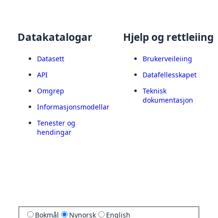
Datakatalogar
Hjelp og rettleiing
Datasett
Brukerveileiing
API
Datafellesskapet
Omgrep
Teknisk
dokumentasjon
Informasjonsmodellar
Tenester og
hendingar
Bokmål
Nynorsk
English