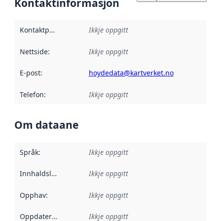
Kontaktinformasjon
Kontaktpunkt
:
Ikkje oppgitt
Nettside
:
Ikkje oppgitt
E-post
:
hoydedata@kartverket.no
Telefon
:
Ikkje oppgitt
Om dataane
Språk
:
Ikkje oppgitt
Innhaldsleverandørar
Ikkje oppgitt
:
Opphav
:
Ikkje oppgitt
Oppdateringsfrekvens
Ikkje oppgitt
: