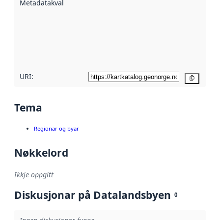
Metadatakvalitet
:
hjelp av
metadata.
Les meir om
metadatakvalitet
her
URI:
Kopier
Tema
Regionar og byar
Nøkkelord
Ikkje oppgitt
Diskusjonar på Datalandsbyen
0