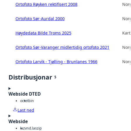
Ortofoto Røyken rektifisert 2008
Norg
Ortofoto Sør-Aurdal 2000
Norg
Høydedata Bilde Troms 2025
Kart
Ortofoto Sør-Varanger midlertidig ortofoto 2021
Norg
Ortofoto Larvik - Tjølling - Brunlanes 1966
Norg
Distribusjonar
5
Webside DTED
octet
bin
Last ned
Webside
laz
vnd.laszip