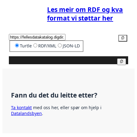
Les meir om RDF og kva
format vi støttar her
Kopier
Turtle
RDF/XML
JSON-LD
Kopier
Fann du det du leitte etter?
Ta kontakt
med oss her, eller spør om hjelp i
Datalandsbyen
.