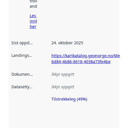
tidlegare
andre stader.
Les meir om
innhenting
her
Sist oppdatert
:
24. oktober 2025
Landingsside
:
https://kartkatalog.geonorge.no/Metad
6d84-4b86-8618-4038a73fe4be
Dokumentasjon
:
Ikkje oppgitt
Datasettype
:
Ikkje oppgitt
Tilstrekkeleg (49%)
Metadatakvalitet
er ein indikator
på kor godt
datasettene er
beskrive ved