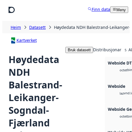
Hopp til hovudinnhald
Finn data
Meny
Heim
Datasett
Høydedata NDH Balestrand-Leikanger-S
Kartverket
Distribusjonar
A
Bruk datasett
5
Høydedata
Webside D
NDH
bi
octet
Balestrand-
Webside
vnd.l
Leikanger-
laz
Sogndal-
Webside Ge
bi
octet
Fjærland