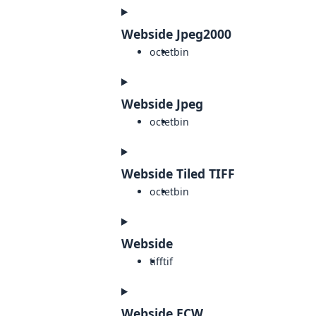
Webside Jpeg2000
octet
bin
Webside Jpeg
octet
bin
Webside Tiled TIFF
octet
bin
Webside
tiff
tif
Webside ECW