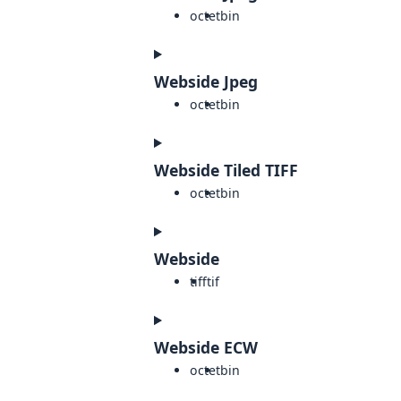
octet
bin
Webside Jpeg
octet
bin
Webside Tiled TIFF
octet
bin
Webside
tiff
tif
Webside ECW
octet
bin