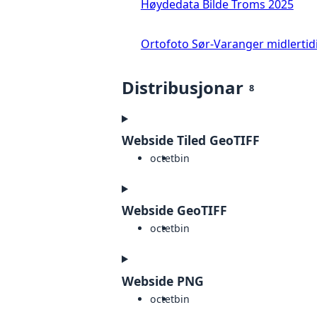
Høydedata Bilde Troms 2025
Ortofoto Sør-Varanger midlertid
Distribusjonar
8
Webside Tiled GeoTIFF
octet
bin
Webside GeoTIFF
octet
bin
Webside PNG
octet
bin