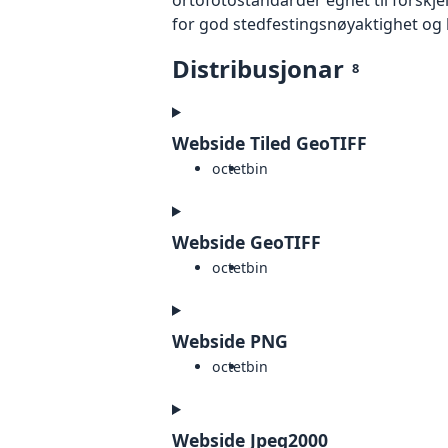
for god stedfestingsnøyaktighet og 
Distribusjonar
8
Webside Tiled GeoTIFF
octet
bin
Webside GeoTIFF
octet
bin
Webside PNG
octet
bin
Webside Jpeg2000