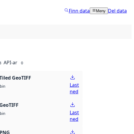
Finn data
Del data
Meny
API-ar
8
0
Tiled GeoTIFF
Last
bin
ned
GeoTIFF
Last
bin
ned
 PNG