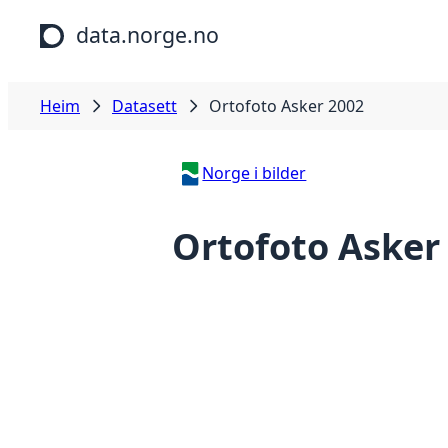
Hopp til hovudinnhald
data.norge.no
Heim
Datasett
Ortofoto Asker 2002
Norge i bilder
Ortofoto Asker