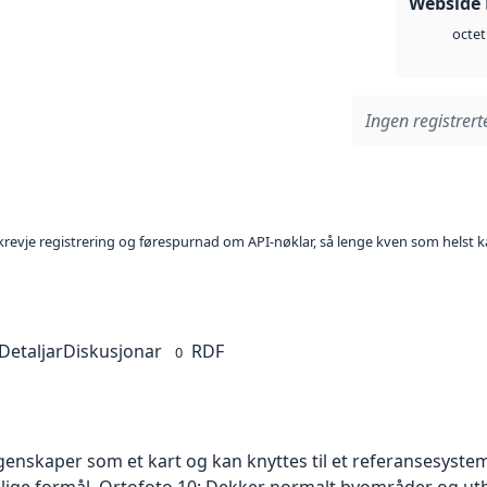
Webside
octet
Ingen registrerte
l krevje registrering og førespurnad om API-nøklar, så lenge kven som helst ka
Detaljar
Diskusjonar
RDF
0
skaper som et kart og kan knyttes til et referansesystem. 
ellige formål. Ortofoto 10: Dekker normalt byområder og 