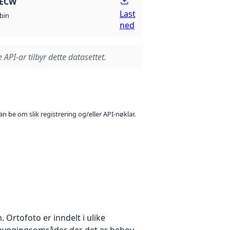
 ECW
Last
bin
ned
 API-ar tilbyr dette datasettet.
n be om slik registrering og/eller API-nøklar.
Ortofoto er inndelt i ulike
utbyggingsområder der det er behov