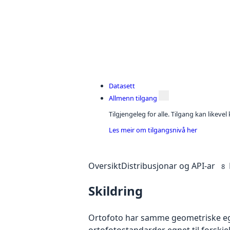
Datasett
Allmenn tilgang
Tilgjengeleg for alle. Tilgang kan likeve
Les meir om tilgangsnivå her
Oversikt
Distribusjonar og API-ar
8
Skildring
Ortofoto har samme geometriske egen
ortofotostandarder egnet til forskj