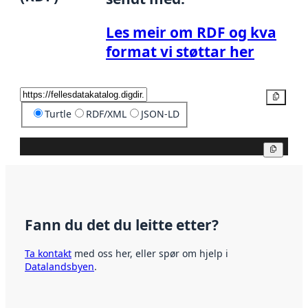
Les meir om RDF og kva
format vi støttar her
Kopier
Turtle
RDF/XML
JSON-LD
Kopier
Fann du det du leitte etter?
Ta kontakt
med oss her, eller spør om hjelp i
Datalandsbyen
.