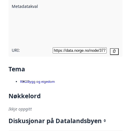
beskrive ved
Metadatakvalitet
:
hjelp av
metadata.
Les meir om
metadatakvalitet
her
URI:
Kopier
Tema
REGI
Bygg og eigedom
Nøkkelord
Ikkje oppgitt
Diskusjonar på Datalandsbyen
0