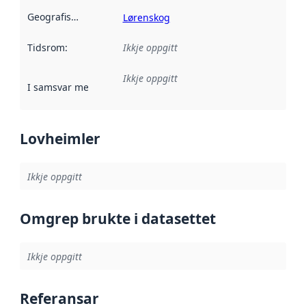
Geografisk område
:
Lørenskog
Tidsrom
:
Ikkje oppgitt
Ikkje oppgitt
I samsvar med
:
Referanse til ei implementeringsregel eller an
Lovheimler
Ikkje oppgitt
Omgrep brukte i datasettet
Ikkje oppgitt
Referansar