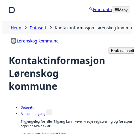
Hopp til hovudinnhald
Finn data
Meny
Heim
Datasett
Kontaktinformasjon Lørenskog kommu
Lørenskog kommune
Bruk dataset
Kontaktinformasjon
Lørenskog
kommune
Datasett
Allmenn tilgang
Tilgjengeleg for alle. Tilgang kan likevel krevje registrering og førespu
og/eller API-nøklar.
Les meir om tilgangsnivå her