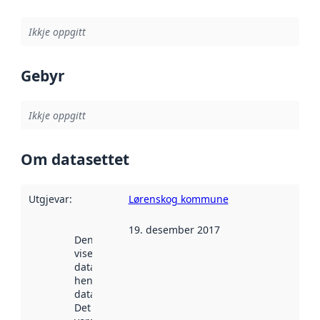
Ikkje oppgitt
Gebyr
Ikkje oppgitt
Om datasettet
Utgjevar
:
Lørenskog kommune
19. desember 2017
Denne datoen
viser når
datasettet vart
henta inn av
data.norge.no.
Det kan ha