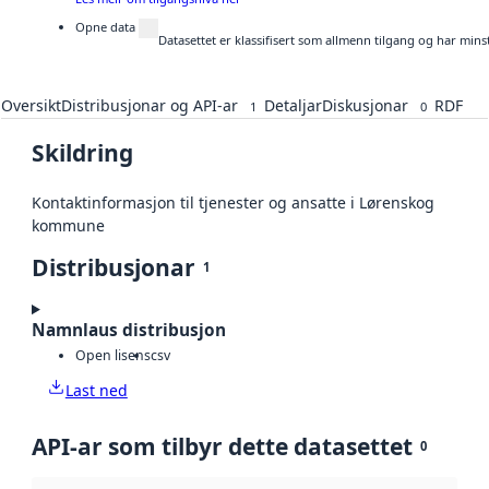
Opne data
Datasettet er klassifisert som allmenn tilgang og har mins
Oversikt
Distribusjonar og API-ar
Detaljar
Diskusjonar
RDF
1
0
Skildring
Kontaktinformasjon til tjenester og ansatte i Lørenskog
kommune
Distribusjonar
1
Namnlaus distribusjon
Open lisens
csv
Last ned
API-ar som tilbyr dette datasettet
0