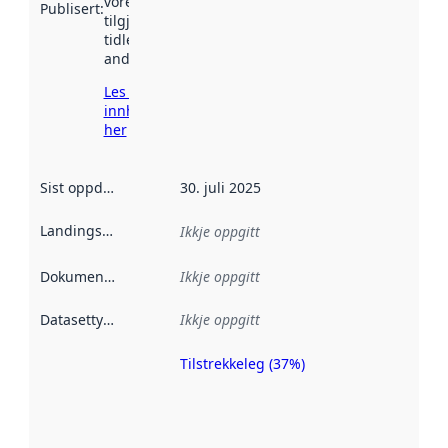
vore
Publisert
:
tilgjengeleg
tidlegare
andre stader.
Les meir om
innhenting
her
Sist oppdatert
:
30. juli 2025
Landingsside
:
Ikkje oppgitt
Dokumentasjon
:
Ikkje oppgitt
Datasettype
:
Ikkje oppgitt
Tilstrekkeleg (37%)
Metadatakvalitet
er ein indikator
på kor godt
datasettene er