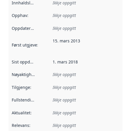
Innhaldsleverandørar
Ikkje oppgitt
:
Opphav
:
Ikkje oppgitt
Oppdateringsfrekvens
Ikkje oppgitt
:
15. mars 2013
Først utgjeve
:
Denne datoen seier når dataa i dette datasettet 
Sist oppdatert
:
1. mars 2018
Nøyaktigheit
:
Ikkje oppgitt
Tilgjenge
:
Ikkje oppgitt
Fullstendigheit
:
Ikkje oppgitt
Aktualitet
:
Ikkje oppgitt
Relevans
:
Ikkje oppgitt