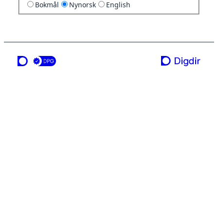
Bokmål
Nynorsk
English
ei teneste frå