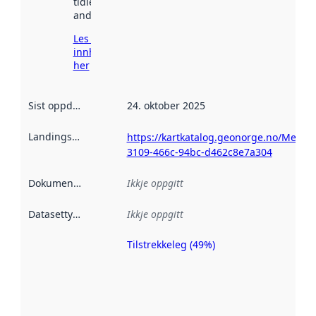
tidlegare
andre stader.
Les meir om
innhenting
her
Sist oppdatert
:
24. oktober 2025
Landingsside
:
https://kartkatalog.geonorge.no/Metada
3109-466c-94bc-d462c8e7a304
Dokumentasjon
:
Ikkje oppgitt
Datasettype
:
Ikkje oppgitt
Tilstrekkeleg (49%)
Metadatakvalitet
er ein indikator
på kor godt
datasettene er
beskrive ved