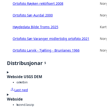
Ortofoto Røyken rektifisert 2008
Norg
Ortofoto Sør-Aurdal 2000
Norg
Høydedata Bilde Troms 2025
Kart
Ortofoto Sør-Varanger midlertidig ortofoto 2021
Norg
Ortofoto Larvik - Tjølling - Brunlanes 1966
Norg
Distribusjonar
5
Webside USGS DEM
octet
bin
Last ned
Webside
laz
vnd.laszip