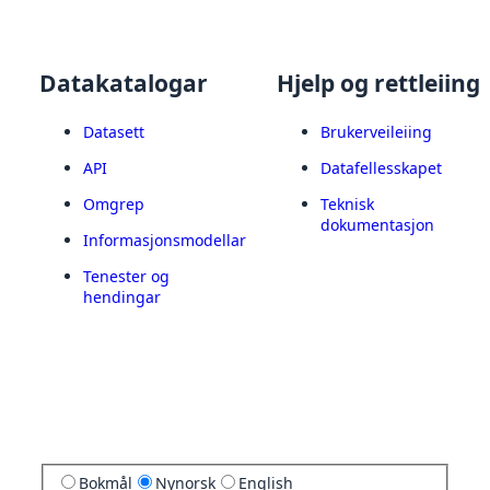
Datakatalogar
Hjelp og rettleiing
Datasett
Brukerveileiing
API
Datafellesskapet
Omgrep
Teknisk
dokumentasjon
Informasjonsmodellar
Tenester og
hendingar
Bokmål
Nynorsk
English