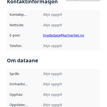
Kontaktinformasjon
Kontaktpunkt
:
Ikkje oppgitt
Nettside
:
Ikkje oppgitt
E-post
:
hoydedata@kartverket.no
Telefon
:
Ikkje oppgitt
Om dataane
Språk
:
Ikkje oppgitt
Innhaldsleverandørar
Ikkje oppgitt
:
Opphav
:
Ikkje oppgitt
Oppdateringsfrekvens
Ikkje oppgitt
: