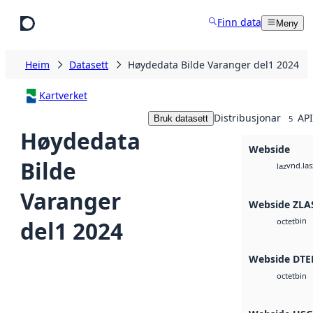
Hopp til hovudinnhald
Finn data
Meny
Heim
Datasett
Høydedata Bilde Varanger del1 2024
Kartverket
Distribusjonar
API
Bruk datasett
5
Høydedata
Webside
Bilde
vnd.las
laz
Varanger
Webside ZLA
bin
del1 2024
octet
Webside DTE
bin
octet