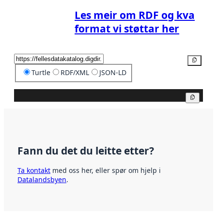
Les meir om RDF og kva
format vi støttar her
Kopier
Turtle
RDF/XML
JSON-LD
Kopier
Fann du det du leitte etter?
Ta kontakt
med oss her, eller spør om hjelp i
Datalandsbyen
.