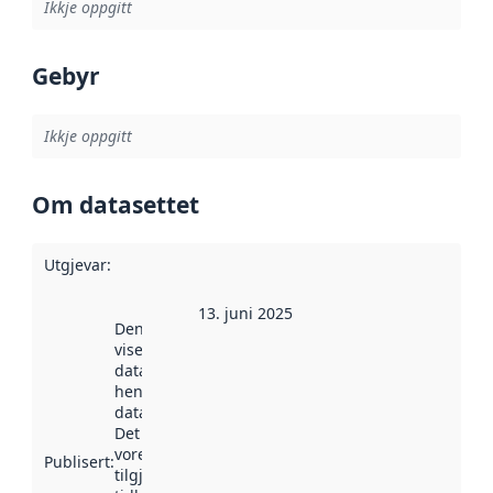
Ikkje oppgitt
Gebyr
Ikkje oppgitt
Om datasettet
Utgjevar
:
13. juni 2025
Denne datoen
viser når
datasettet vart
henta inn av
data.norge.no.
Det kan ha
vore
Publisert
:
tilgjengeleg