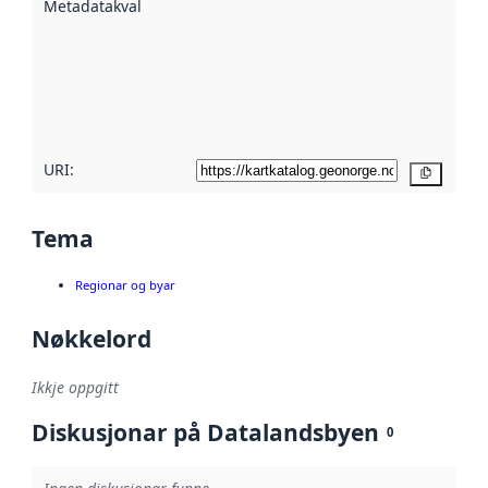
Metadatakvalitet
:
hjelp av
metadata.
Les meir om
metadatakvalitet
her
URI:
Kopier
Tema
Regionar og byar
Nøkkelord
Ikkje oppgitt
Diskusjonar på Datalandsbyen
0