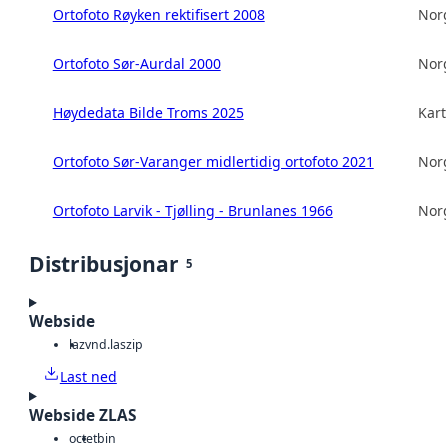
Ortofoto Røyken rektifisert 2008
Norg
Ortofoto Sør-Aurdal 2000
Norg
Høydedata Bilde Troms 2025
Kart
Ortofoto Sør-Varanger midlertidig ortofoto 2021
Norg
Ortofoto Larvik - Tjølling - Brunlanes 1966
Norg
Distribusjonar
5
Webside
laz
vnd.laszip
Last ned
Webside ZLAS
octet
bin