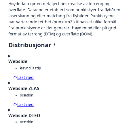
Høydedata gir en detaljert beskrivelse av terreng og
overflate. Dataene er etablert som punktskyer fra flybåren
laserskanning eller matching fra flybilder. Punktskyene
har varierende tetthet (punkt/m2 ) tilpasset ulike formål.
Fra punktskyene er det generert høydemodeller på grid-
format av terreng (DTM) og overflate (DOM).
Distribusjonar
5
Webside
laz
vnd.laszip
Last ned
Webside ZLAS
octet
bin
Last ned
Webside DTED
octet
bin