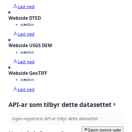
Last ned
Webside DTED
octet
bin
Last ned
Webside USGS DEM
octet
bin
Last ned
Webside GeoTIFF
octet
bin
Last ned
API-ar som tilbyr dette datasettet
0
Ingen registrerte API-ar tilbyr dette datasettet.
Gøym tomme rader