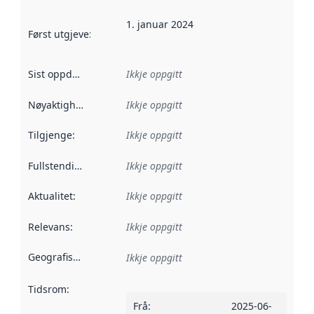
1. januar 2024
Først utgjeve
:
Denne datoen seier når dataa i dette datasettet 
Sist oppdatert
:
Ikkje oppgitt
Nøyaktigheit
:
Ikkje oppgitt
Tilgjenge
:
Ikkje oppgitt
Fullstendigheit
:
Ikkje oppgitt
Aktualitet
:
Ikkje oppgitt
Relevans
:
Ikkje oppgitt
Geografisk område
:
Ikkje oppgitt
Tidsrom
:
Frå
:
2025-06-