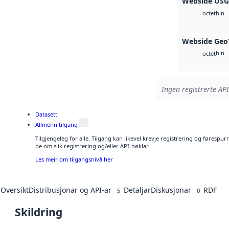
Webside US
bin
octet
Webside Geo
bin
octet
Ingen registrerte API
Datasett
Allmenn tilgang
Tilgjengeleg for alle. Tilgang kan likevel krevje registrering og førespu
be om slik registrering og/eller API-nøklar.
Les meir om tilgangsnivå her
Oversikt
Distribusjonar og API-ar
Detaljar
Diskusjonar
RDF
5
0
Skildring