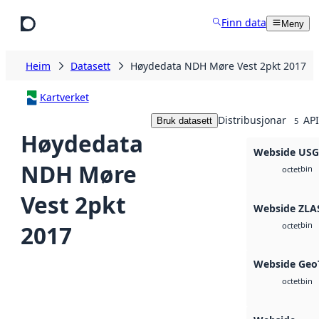
Hopp til hovudinnhald
Finn data
Meny
Heim
Datasett
Høydedata NDH Møre Vest 2pkt 2017
Kartverket
Distribusjonar
API
Bruk datasett
5
Høydedata
Webside US
NDH Møre
bin
octet
Vest 2pkt
Webside ZLA
bin
2017
octet
Webside Geo
bin
octet