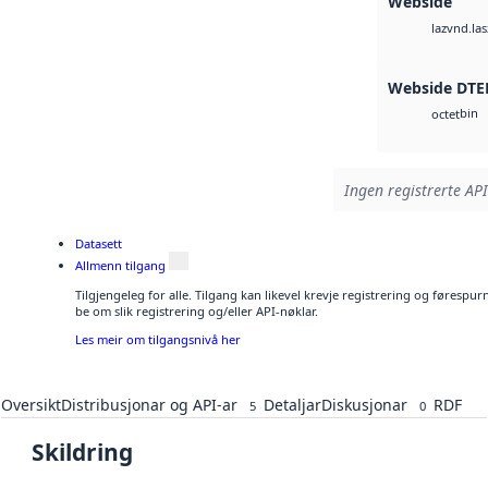
Webside
vnd.las
laz
Webside DTE
bin
octet
Ingen registrerte API
Datasett
Allmenn tilgang
Tilgjengeleg for alle. Tilgang kan likevel krevje registrering og førespu
be om slik registrering og/eller API-nøklar.
Les meir om tilgangsnivå her
Oversikt
Distribusjonar og API-ar
Detaljar
Diskusjonar
RDF
5
0
Skildring