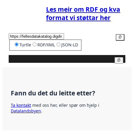
Les meir om RDF og kva
format vi støttar her
Kopier
Turtle
RDF/XML
JSON-LD
Kopier
Fann du det du leitte etter?
Ta kontakt
med oss her, eller spør om hjelp i
Datalandsbyen
.