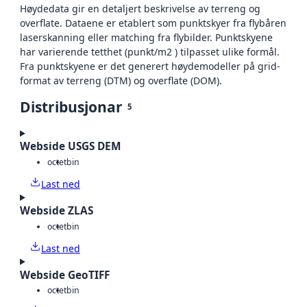
Høydedata gir en detaljert beskrivelse av terreng og
overflate. Dataene er etablert som punktskyer fra flybåren
laserskanning eller matching fra flybilder. Punktskyene
har varierende tetthet (punkt/m2 ) tilpasset ulike formål.
Fra punktskyene er det generert høydemodeller på grid-
format av terreng (DTM) og overflate (DOM).
Distribusjonar
5
Webside USGS DEM
octet
bin
Last ned
Webside ZLAS
octet
bin
Last ned
Webside GeoTIFF
octet
bin