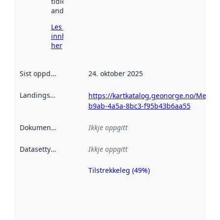
tidlegare
andre stader.
Les meir om
innhenting
her
Sist oppdatert
:
24. oktober 2025
Landingsside
:
https://kartkatalog.geonorge.no/Metad
b9ab-4a5a-8bc3-f95b43b6aa55
Dokumentasjon
:
Ikkje oppgitt
Datasettype
:
Ikkje oppgitt
Tilstrekkeleg (49%)
Metadatakvalitet
er ein indikator
på kor godt
datasettene er
beskrive ved