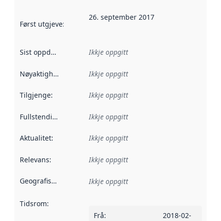
26. september 2017
Først utgjeve
:
Denne datoen seier når dataa i dette datasettet 
Sist oppdatert
:
Ikkje oppgitt
Nøyaktigheit
:
Ikkje oppgitt
Tilgjenge
:
Ikkje oppgitt
Fullstendigheit
:
Ikkje oppgitt
Aktualitet
:
Ikkje oppgitt
Relevans
:
Ikkje oppgitt
Geografisk område
:
Ikkje oppgitt
Tidsrom
:
Frå
:
2018-02-