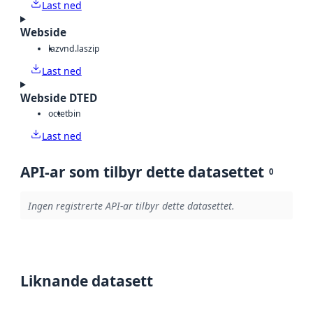
Last ned
Webside
laz
vnd.laszip
Last ned
Webside DTED
octet
bin
Last ned
API-ar som tilbyr dette datasettet
0
Ingen registrerte API-ar tilbyr dette datasettet.
Liknande datasett