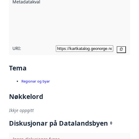
Metadatakvalitet
:
hjelp av
metadata.
Les meir om
metadatakvalitet
her
URI:
Kopier
Tema
Regionar og byar
Nøkkelord
Ikkje oppgitt
Diskusjonar på Datalandsbyen
0