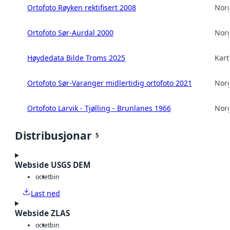
Ortofoto Røyken rektifisert 2008
Norg
Ortofoto Sør-Aurdal 2000
Norg
Høydedata Bilde Troms 2025
Kart
Ortofoto Sør-Varanger midlertidig ortofoto 2021
Norg
Ortofoto Larvik - Tjølling - Brunlanes 1966
Norg
Distribusjonar
5
Webside USGS DEM
octet
bin
Last ned
Webside ZLAS
octet
bin