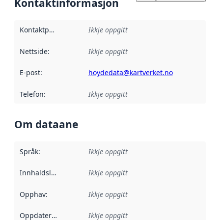
Kontaktinformasjon
Kontaktpunkt
:
Ikkje oppgitt
Nettside
:
Ikkje oppgitt
E-post
:
hoydedata@kartverket.no
Telefon
:
Ikkje oppgitt
Om dataane
Språk
:
Ikkje oppgitt
Innhaldsleverandørar
Ikkje oppgitt
:
Opphav
:
Ikkje oppgitt
Oppdateringsfrekvens
Ikkje oppgitt
: