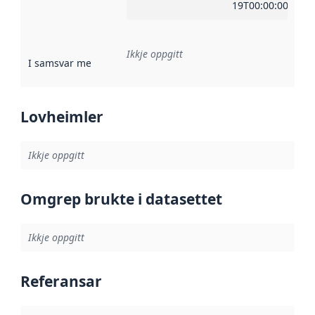
19T00:00:00Z
Ikkje oppgitt
I samsvar med
:
Referanse til ei implementeringsregel eller an
Lovheimler
Ikkje oppgitt
Omgrep brukte i datasettet
Ikkje oppgitt
Referansar