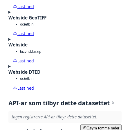
Last ned
Webside GeoTIFF
octet
bin
Last ned
Webside
laz
vnd.laszip
Last ned
Webside DTED
octet
bin
Last ned
API-ar som tilbyr dette datasettet
0
Ingen registrerte API-ar tilbyr dette datasettet.
Gøym tomme rader