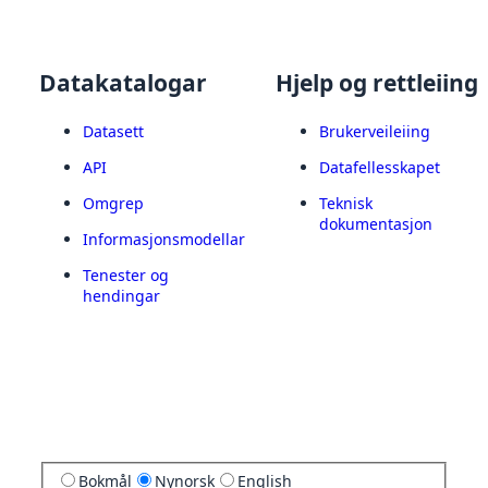
Datakatalogar
Hjelp og rettleiing
Datasett
Brukerveileiing
API
Datafellesskapet
Omgrep
Teknisk
dokumentasjon
Informasjonsmodellar
Tenester og
hendingar
Bokmål
Nynorsk
English