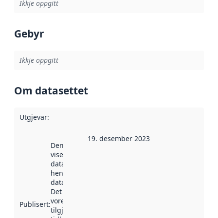
Ikkje oppgitt
Gebyr
Ikkje oppgitt
Om datasettet
Utgjevar
:
19. desember 2023
Denne datoen
viser når
datasettet vart
henta inn av
data.norge.no.
Det kan ha
vore
Publisert
:
tilgjengeleg