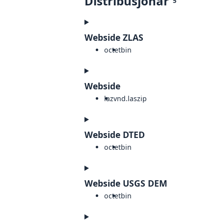
Distribusjonar
5
Webside ZLAS
octet
bin
Webside
laz
vnd.laszip
Webside DTED
octet
bin
Webside USGS DEM
octet
bin