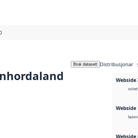
0
Distribusjonar
Bruk datasett
nhordaland
Webside 
octet
Webside
vn
laz
Webside