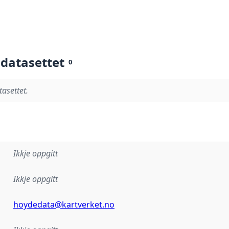
 datasettet
0
tasettet.
Ikkje oppgitt
Ikkje oppgitt
hoydedata@kartverket.no