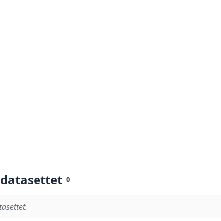
 datasettet
0
tasettet.