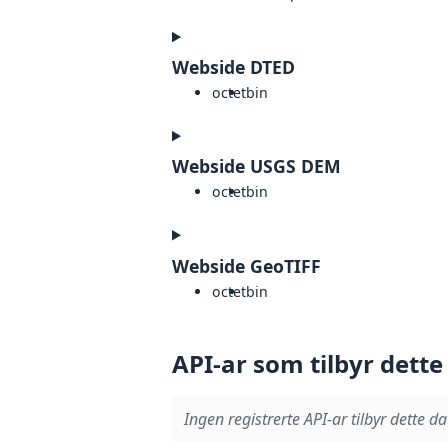
Webside DTED
octet
bin
Webside USGS DEM
octet
bin
Webside GeoTIFF
octet
bin
API-ar som tilbyr dette
Ingen registrerte API-ar tilbyr dette da