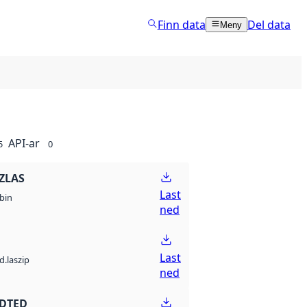
Finn data
Del data
Meny
API-ar
5
0
ZLAS
Last
bin
ned
Last
d.laszip
ned
 DTED