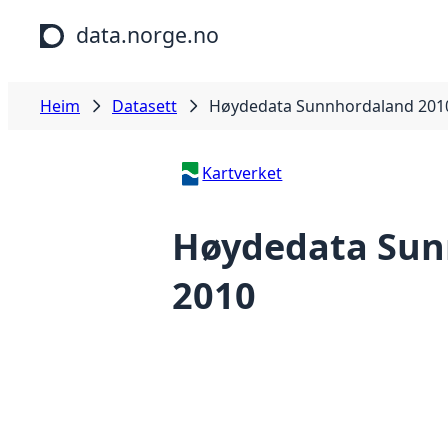
Hopp til hovudinnhald
data.norge.no
Heim
Datasett
Høydedata Sunnhordaland 201
Kartverket
Høydedata Sun
2010