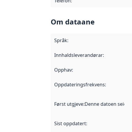
Telefon
:
Om dataane
Språk
:
Innhaldsleverandørar
:
Opphav
:
Oppdateringsfrekvens
:
Først utgjeve
:
Denne datoen seier nå
Sist oppdatert
: