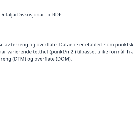
Detaljar
Diskusjonar
RDF
0
se av terreng og overflate. Dataene er etablert som punktsk
har varierende tetthet (punkt/m2 ) tilpasset ulike formål. F
rreng (DTM) og overflate (DOM).