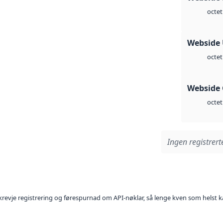
octet
Webside
octet
Webside 
octet
Ingen registrerte
l krevje registrering og førespurnad om API-nøklar, så lenge kven som helst ka