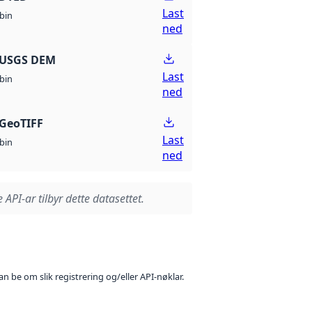
Last
bin
ned
 USGS DEM
Last
bin
ned
GeoTIFF
Last
bin
ned
 API-ar tilbyr dette datasettet.
n be om slik registrering og/eller API-nøklar.