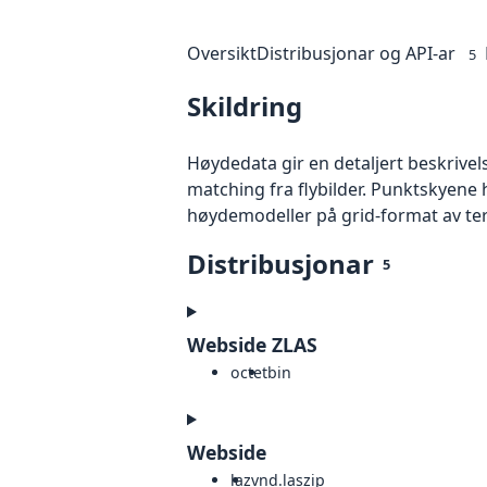
Oversikt
Distribusjonar og API-ar
5
Skildring
Høydedata gir en detaljert beskrivel
matching fra flybilder. Punktskyene 
høydemodeller på grid-format av te
Distribusjonar
5
Webside ZLAS
octet
bin
Webside
laz
vnd.laszip