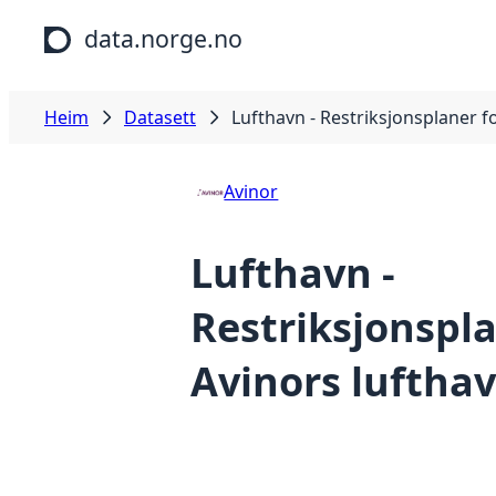
Hopp til hovudinnhald
data.norge.no
Heim
Datasett
Lufthavn - Restriksjonsplaner f
Avinor
Lufthavn -
Restriksjonspla
Avinors luftha