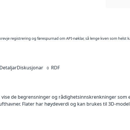
l krevje registrering og førespurnad om API-nøklar, så lenge kven som helst ka
Detaljar
Diskusjonar
RDF
0
 vise de begrensninger og rådighetsinnskrenkninger som er
lufthavner. Flater har høydeverdi og kan brukes til 3D-model