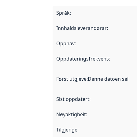
Språk
:
Innhaldsleverandørar
:
Opphav
:
Oppdateringsfrekvens
:
Først utgjeve
:
Denne datoen seier nå
Sist oppdatert
:
Nøyaktigheit
:
Tilgjenge
: