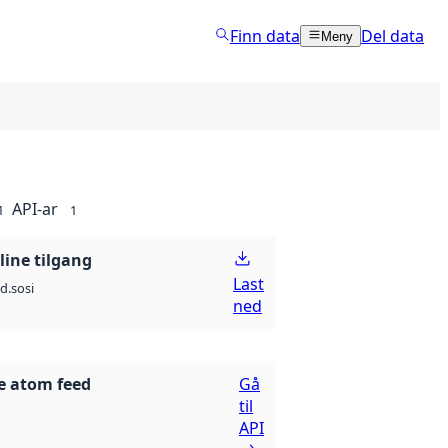
Finn data
Del data
Meny
API-ar
1
1
line tilgang
Last
d.sosi
ned
e atom feed
Gå
til
API