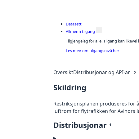
Datasett
Allmenn tilgang
Tilgjengeleg for alle. Tilgang kan likeve
Les meir om tilgangsnivå her
Oversikt
Distribusjonar og API-ar
2
Skildring
Restriksjonsplanen produseres for å
luftrom for flytrafikken for Avinors 
Distribusjonar
1