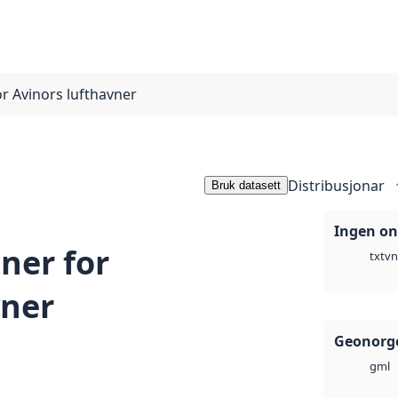
or Avinors lufthavner
Distribusjonar
Bruk datasett
Ingen on
ner for
vn
txt
vner
Geonorg
gml