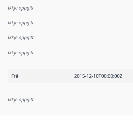
Ikkje oppgitt
Ikkje oppgitt
Ikkje oppgitt
Ikkje oppgitt
Frå
:
2015-12-10T00:00:00Z
Ikkje oppgitt
lementeringsregel eller anna spesifikasjon som ligg til grun