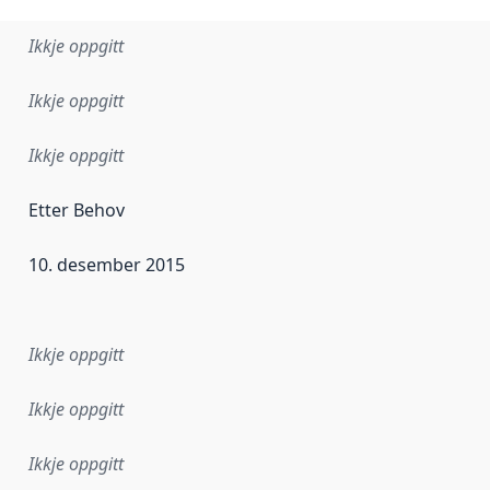
Ikkje oppgitt
Ikkje oppgitt
Ikkje oppgitt
Etter Behov
10. desember 2015
r dataa i dette datasettet først blei utgitt. Det kan ha skje
Ikkje oppgitt
Ikkje oppgitt
Ikkje oppgitt