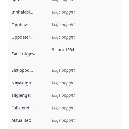
Innhaldsleverandørar
Ikkje oppgitt
:
Opphav
:
Ikkje oppgitt
Oppdateringsfrekvens
Ikkje oppgitt
:
8. juni 1984
Først utgjeve
:
Denne datoen seier når dataa i dette datasettet 
Sist oppdatert
:
Ikkje oppgitt
Nøyaktigheit
:
Ikkje oppgitt
Tilgjenge
:
Ikkje oppgitt
Fullstendigheit
:
Ikkje oppgitt
Aktualitet
:
Ikkje oppgitt