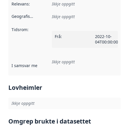
Relevans
:
Ikkje oppgitt
Geografisk område
:
Ikkje oppgitt
Tidsrom
:
Frå
:
2022-10-
04T00:00:00Z
Ikkje oppgitt
I samsvar med
:
Referanse til ei implementeringsregel eller an
Lovheimler
Ikkje oppgitt
Omgrep brukte i datasettet