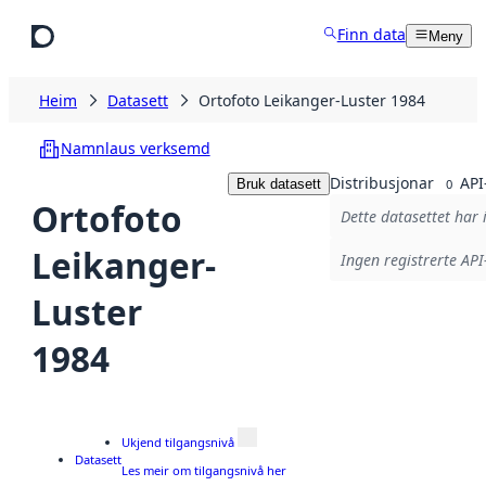
Hopp til hovudinnhald
Finn data
Meny
Heim
Datasett
Ortofoto Leikanger-Luster 1984
Namnlaus verksemd
Distribusjonar
API
Bruk datasett
0
Ortofoto
Dette datasettet har 
Leikanger-
Ingen registrerte API-
Luster
1984
Ukjend tilgangsnivå
Datasett
Les meir om tilgangsnivå her