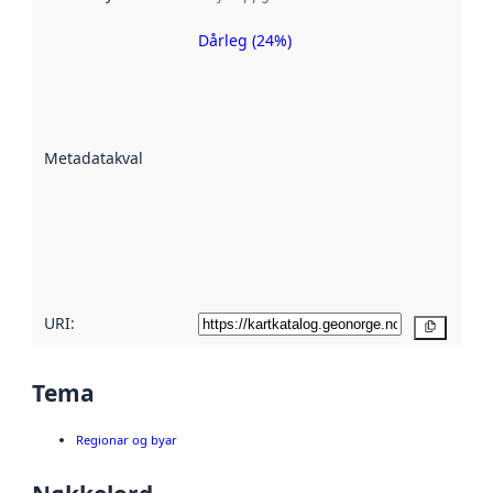
Dårleg (24%)
Metadatakvalitet
er ein indikator
på kor godt
datasettene er
beskrive ved
Metadatakvalitet
:
hjelp av
metadata.
Les meir om
metadatakvalitet
her
URI:
Kopier
Tema
Regionar og byar