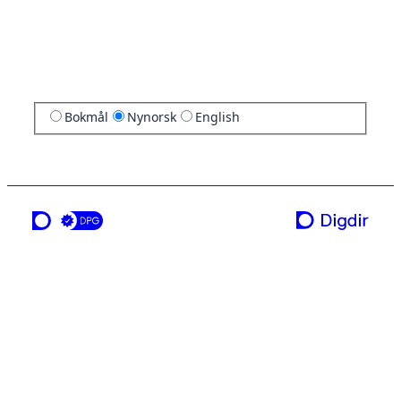
Bokmål
Nynorsk
English
ei teneste frå