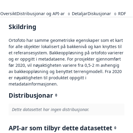
Oversikt
Distribusjonar og API-ar
Detaljar
Diskusjonar
RDF
0
0
Skildring
Ortofoto har samme geometriske egenskaper som et kart
for alle objekter lokalisert på bakkenivå og kan knyttes til
et referansesystem. Bakkeoppløsning på ortofoto varierer
og er oppgitt i metadataene. For prosjekter gjennomført
før 2020, vil nøyaktigheten variere fra 0,5-2 m avhengig
av bakkeoppløsning og benyttet terrengmodell. Fra 2020
er nøyaktigheten til produktet oppgitt i
metadatainformasjonen.
Distribusjonar
0
Dette datasettet har ingen distribusjonar.
API-ar som tilbyr dette datasettet
0