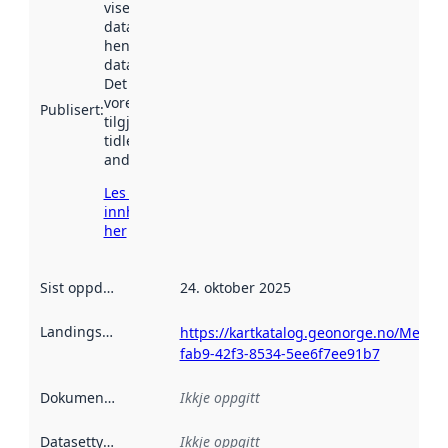
viser når
datasettet vart
henta inn av
data.norge.no.
Det kan ha
vore
Publisert
:
tilgjengeleg
tidlegare
andre stader.
Les meir om
innhenting
her
Sist oppdatert
:
24. oktober 2025
Landingsside
:
https://kartkatalog.geonorge.no/Metad
fab9-42f3-8534-5ee6f7ee91b7
Dokumentasjon
:
Ikkje oppgitt
Datasettype
:
Ikkje oppgitt