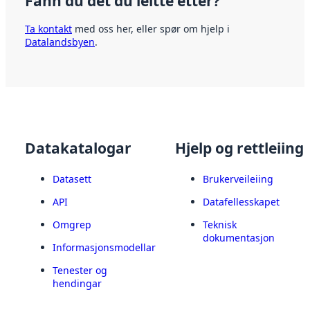
Fann du det du leitte etter?
Ta kontakt
med oss her, eller spør om hjelp i
Datalandsbyen
.
Datakatalogar
Hjelp og rettleiing
Datasett
Brukerveileiing
API
Datafellesskapet
Omgrep
Teknisk
dokumentasjon
Informasjonsmodellar
Tenester og
hendingar