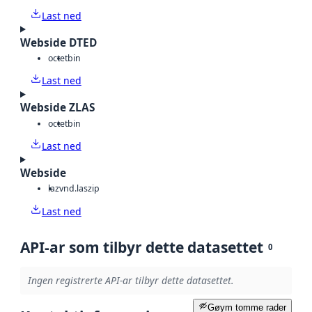
Last ned
Webside DTED
octet
bin
Last ned
Webside ZLAS
octet
bin
Last ned
Webside
laz
vnd.laszip
Last ned
API-ar som tilbyr dette datasettet
0
Ingen registrerte API-ar tilbyr dette datasettet.
Gøym tomme rader