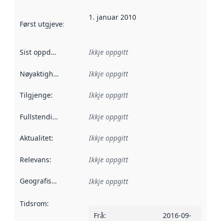
1. januar 2010
Først utgjeve
:
Denne datoen seier når dataa i dette datasettet 
Sist oppdatert
:
Ikkje oppgitt
Nøyaktigheit
:
Ikkje oppgitt
Tilgjenge
:
Ikkje oppgitt
Fullstendigheit
:
Ikkje oppgitt
Aktualitet
:
Ikkje oppgitt
Relevans
:
Ikkje oppgitt
Geografisk område
:
Ikkje oppgitt
Tidsrom
:
Frå
:
2016-09-