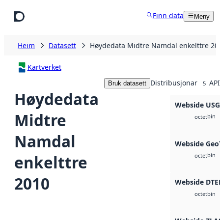
Hopp til hovudinnhald
Finn data
Meny
Heim
Datasett
Høydedata Midtre Namdal enkelttre 20
Kartverket
Distribusjonar
API
Bruk datasett
5
Høydedata
Webside US
Midtre
bin
octet
Namdal
Webside Geo
bin
enkelttre
octet
2010
Webside DTE
bin
octet