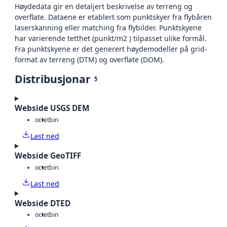
Høydedata gir en detaljert beskrivelse av terreng og
overflate. Dataene er etablert som punktskyer fra flybåren
laserskanning eller matching fra flybilder. Punktskyene
har varierende tetthet (punkt/m2 ) tilpasset ulike formål.
Fra punktskyene er det generert høydemodeller på grid-
format av terreng (DTM) og overflate (DOM).
Distribusjonar
5
Webside USGS DEM
octet
bin
Last ned
Webside GeoTIFF
octet
bin
Last ned
Webside DTED
octet
bin