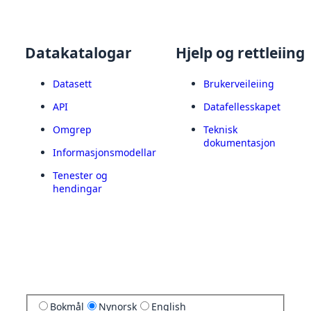
Datakatalogar
Hjelp og rettleiing
Datasett
Brukerveileiing
API
Datafellesskapet
Omgrep
Teknisk
dokumentasjon
Informasjonsmodellar
Tenester og
hendingar
Bokmål
Nynorsk
English