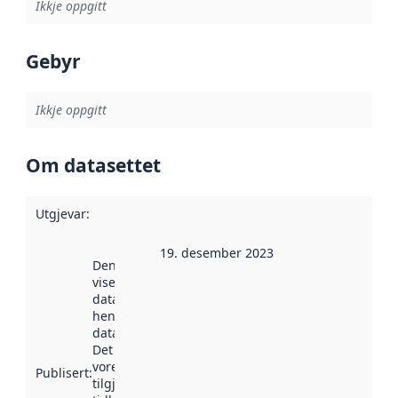
Ikkje oppgitt
Gebyr
Ikkje oppgitt
Om datasettet
Utgjevar
:
19. desember 2023
Denne datoen
viser når
datasettet vart
henta inn av
data.norge.no.
Det kan ha
vore
Publisert
:
tilgjengeleg