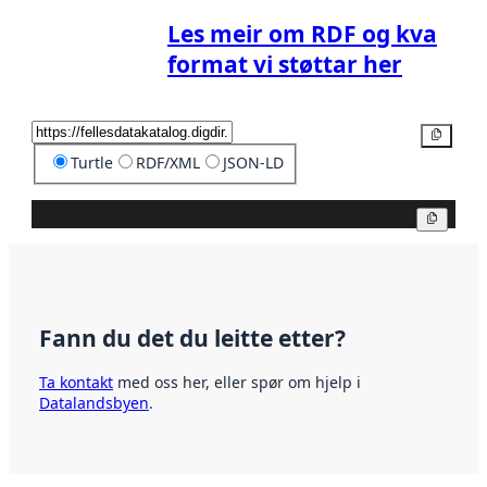
Les meir om RDF og kva
format vi støttar her
Kopier
Turtle
RDF/XML
JSON-LD
Kopier
Fann du det du leitte etter?
Ta kontakt
med oss her, eller spør om hjelp i
Datalandsbyen
.