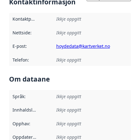
Kontaktinformasjon
Kontaktpunkt
:
Ikkje oppgitt
Nettside
:
Ikkje oppgitt
E-post
:
hoydedata@kartverket.no
Telefon
:
Ikkje oppgitt
Om dataane
Språk
:
Ikkje oppgitt
Innhaldsleverandørar
Ikkje oppgitt
:
Opphav
:
Ikkje oppgitt
Oppdateringsfrekvens
Ikkje oppgitt
: