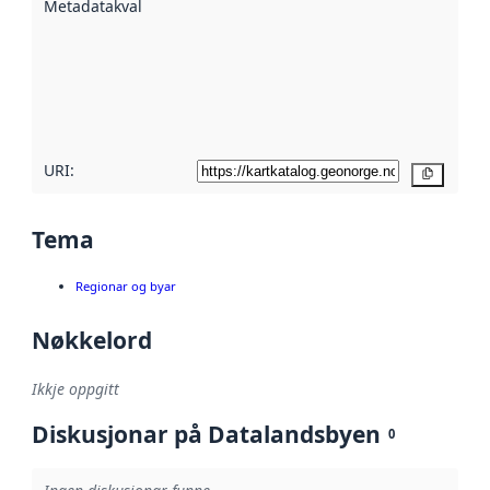
Metadatakvalitet
:
hjelp av
metadata.
Les meir om
metadatakvalitet
her
URI:
Kopier
Tema
Regionar og byar
Nøkkelord
Ikkje oppgitt
Diskusjonar på Datalandsbyen
0