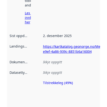
tidlegare
andre stader.
Les meir om
innhenting
her
Sist oppdatert
:
2. desember 2025
Landingsside
:
https://kartkatalog.geonorge.no/Metad
e9ef-4a86-939c-8851b6a16004
Dokumentasjon
:
Ikkje oppgitt
Datasettype
:
Ikkje oppgitt
Tilstrekkeleg (49%)
Metadatakvalitet
er ein indikator
på kor godt
datasettene er
beskrive ved