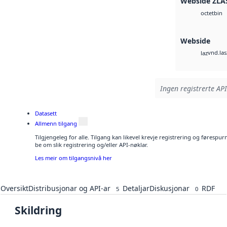
Webside ZLA
bin
octet
Webside
vnd.las
laz
Ingen registrerte API
Datasett
Allmenn tilgang
Tilgjengeleg for alle. Tilgang kan likevel krevje registrering og førespu
be om slik registrering og/eller API-nøklar.
Les meir om tilgangsnivå her
Oversikt
Distribusjonar og API-ar
Detaljar
Diskusjonar
RDF
5
0
Skildring