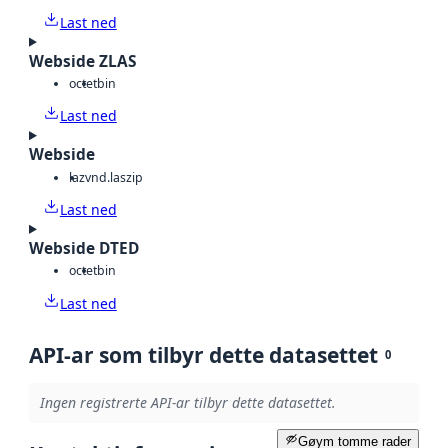
Last ned
Webside ZLAS
octet
bin
Last ned
Webside
laz
vnd.laszip
Last ned
Webside DTED
octet
bin
Last ned
API-ar som tilbyr dette datasettet
0
Ingen registrerte API-ar tilbyr dette datasettet.
Gøym tomme rader