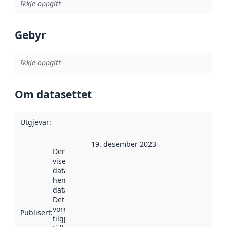
Ikkje oppgitt
Gebyr
Ikkje oppgitt
Om datasettet
Utgjevar
:
19. desember 2023
Denne datoen
viser når
datasettet vart
henta inn av
data.norge.no.
Det kan ha
vore
Publisert
:
tilgjengeleg