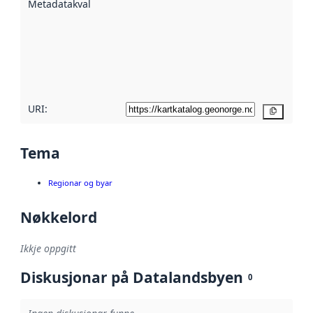
Metadatakvalitet
:
hjelp av
metadata.
Les meir om
metadatakvalitet
her
URI:
Kopier
Tema
Regionar og byar
Nøkkelord
Ikkje oppgitt
Diskusjonar på Datalandsbyen
0