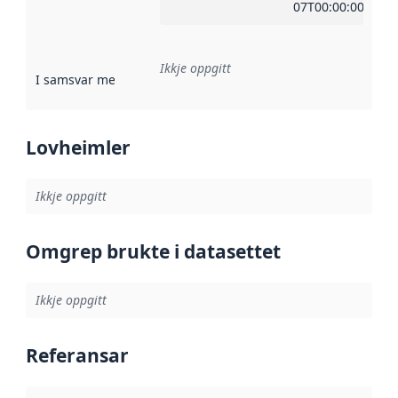
07T00:00:00Z
Ikkje oppgitt
I samsvar med
:
Referanse til ei implementeringsregel eller an
Lovheimler
Ikkje oppgitt
Omgrep brukte i datasettet
Ikkje oppgitt
Referansar