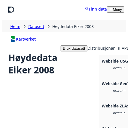
Hopp til hovudinnhald
Finn data
Meny
Heim
Datasett
Høydedata Eiker 2008
Kartverket
Distribusjonar
API
Bruk datasett
5
Høydedata
Webside US
Eiker 2008
bin
octet
Webside Geo
bin
octet
Webside ZLA
bin
octet