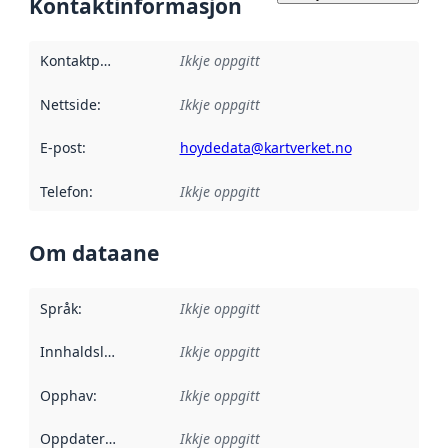
Kontaktinformasjon
Kontaktpunkt
:
Ikkje oppgitt
Nettside
:
Ikkje oppgitt
E-post
:
hoydedata@kartverket.no
Telefon
:
Ikkje oppgitt
Om dataane
Språk
:
Ikkje oppgitt
Innhaldsleverandørar
Ikkje oppgitt
:
Opphav
:
Ikkje oppgitt
Oppdateringsfrekvens
Ikkje oppgitt
: