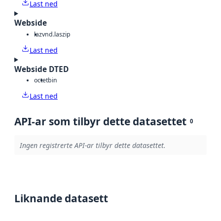
Last ned
Webside
laz
vnd.laszip
Last ned
Webside DTED
octet
bin
Last ned
API-ar som tilbyr dette datasettet
0
Ingen registrerte API-ar tilbyr dette datasettet.
Liknande datasett