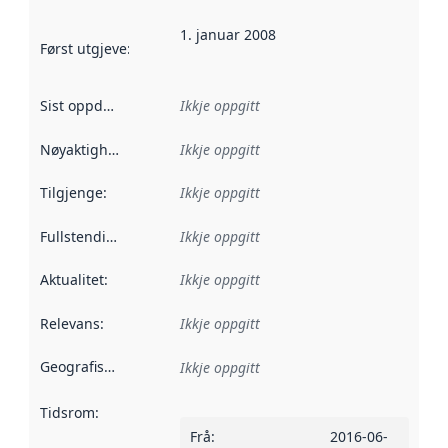
1. januar 2008
Først utgjeve
:
Denne datoen seier når dataa i dette datasettet 
Sist oppdatert
:
Ikkje oppgitt
Nøyaktigheit
:
Ikkje oppgitt
Tilgjenge
:
Ikkje oppgitt
Fullstendigheit
:
Ikkje oppgitt
Aktualitet
:
Ikkje oppgitt
Relevans
:
Ikkje oppgitt
Geografisk område
:
Ikkje oppgitt
Tidsrom
:
Frå
:
2016-06-