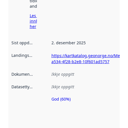
tidlegare
andre stader.
Les meir om
innhenting
her
Sist oppdatert
:
2. desember 2025
Landingsside
:
https://kartkatalog.geonorge.no/Metad
a534-4f28-b2e8-10f601ad5757
Dokumentasjon
:
Ikkje oppgitt
Datasettype
:
Ikkje oppgitt
God (60%)
Metadatakvalitet
er ein indikator
på kor godt
datasettene er
beskrive ved