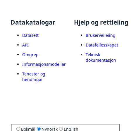
Datakatalogar
Hjelp og rettleiing
Datasett
Brukerveileiing
API
Datafellesskapet
Omgrep
Teknisk
dokumentasjon
Informasjonsmodellar
Tenester og
hendingar
Bokmål
Nynorsk
English