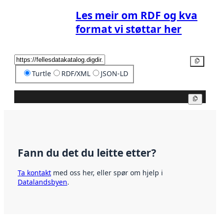
Les meir om RDF og kva
format vi støttar her
Kopier
Turtle
RDF/XML
JSON-LD
Kopier
Fann du det du leitte etter?
Ta kontakt
med oss her, eller spør om hjelp i
Datalandsbyen
.