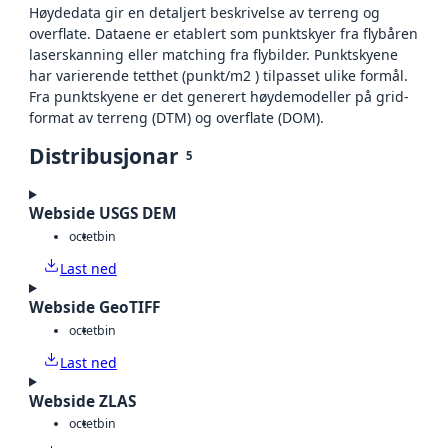
Høydedata gir en detaljert beskrivelse av terreng og
overflate. Dataene er etablert som punktskyer fra flybåren
laserskanning eller matching fra flybilder. Punktskyene
har varierende tetthet (punkt/m2 ) tilpasset ulike formål.
Fra punktskyene er det generert høydemodeller på grid-
format av terreng (DTM) og overflate (DOM).
Distribusjonar
5
Webside USGS DEM
octet
bin
Last ned
Webside GeoTIFF
octet
bin
Last ned
Webside ZLAS
octet
bin