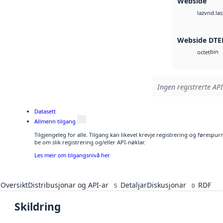
Webside
vnd.las
laz
Webside DTE
bin
octet
Ingen registrerte API
Datasett
Allmenn tilgang
Tilgjengeleg for alle. Tilgang kan likevel krevje registrering og førespu
be om slik registrering og/eller API-nøklar.
Les meir om tilgangsnivå her
Oversikt
Distribusjonar og API-ar
Detaljar
Diskusjonar
RDF
5
0
Skildring