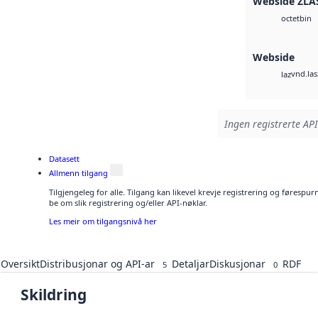
Webside ZLA
bin
octet
Webside
vnd.las
laz
Ingen registrerte API
Datasett
Allmenn tilgang
Tilgjengeleg for alle. Tilgang kan likevel krevje registrering og førespu
be om slik registrering og/eller API-nøklar.
Les meir om tilgangsnivå her
Oversikt
Distribusjonar og API-ar
Detaljar
Diskusjonar
RDF
5
0
Skildring