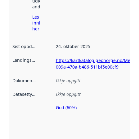
tidlegare
andre stader.
Les meir om
innhenting
her
Sist oppdatert
:
24. oktober 2025
Landingsside
:
https://kartkatalog.geonorge.no/Metad
009a-470a-b486-511bf5e00cf9
Dokumentasjon
:
Ikkje oppgitt
Datasettype
:
Ikkje oppgitt
God (60%)
Metadatakvalitet
er ein indikator
på kor godt
datasettene er
beskrive ved