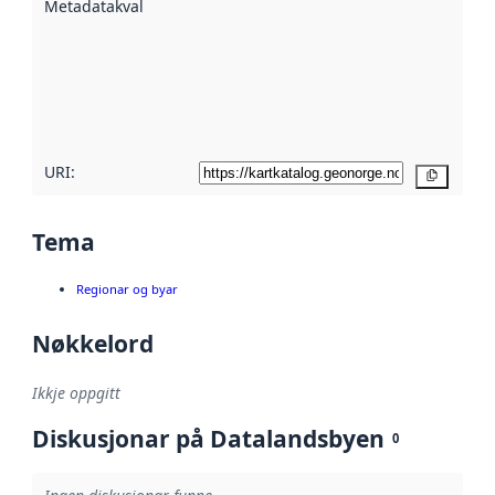
Metadatakvalitet
:
hjelp av
metadata.
Les meir om
metadatakvalitet
her
URI:
Kopier
Tema
Regionar og byar
Nøkkelord
Ikkje oppgitt
Diskusjonar på Datalandsbyen
0