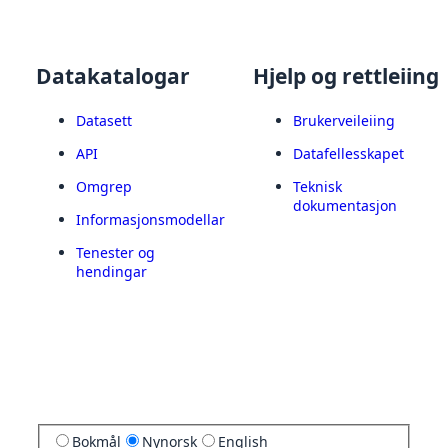
Datakatalogar
Hjelp og rettleiing
Datasett
Brukerveileiing
API
Datafellesskapet
Omgrep
Teknisk
dokumentasjon
Informasjonsmodellar
Tenester og
hendingar
Bokmål
Nynorsk
English