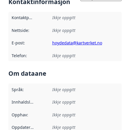
Kontaktinformasjon
Kontaktpunkt
:
Ikkje oppgitt
Nettside
:
Ikkje oppgitt
E-post
:
hoydedata@kartverket.no
Telefon
:
Ikkje oppgitt
Om dataane
Språk
:
Ikkje oppgitt
Innhaldsleverandørar
Ikkje oppgitt
:
Opphav
:
Ikkje oppgitt
Oppdateringsfrekvens
Ikkje oppgitt
: