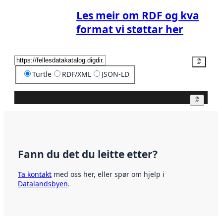
Les meir om RDF og kva
format vi støttar her
Kopier
Turtle
RDF/XML
JSON-LD
Kopier
Fann du det du leitte etter?
Ta kontakt
med oss her, eller spør om hjelp i
Datalandsbyen
.