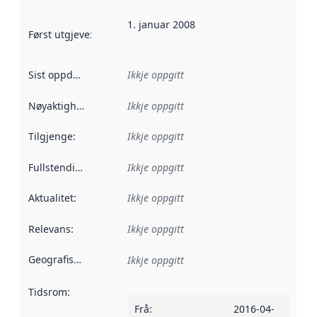
1. januar 2008
Først utgjeve
:
Denne datoen seier når dataa i dette datasettet 
Sist oppdatert
:
Ikkje oppgitt
Nøyaktigheit
:
Ikkje oppgitt
Tilgjenge
:
Ikkje oppgitt
Fullstendigheit
:
Ikkje oppgitt
Aktualitet
:
Ikkje oppgitt
Relevans
:
Ikkje oppgitt
Geografisk område
:
Ikkje oppgitt
Tidsrom
:
Frå
:
2016-04-