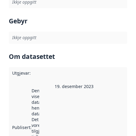
Ikkje oppgitt
Gebyr
Ikkje oppgitt
Om datasettet
Utgjevar
:
19. desember 2023
Denne datoen
viser når
datasettet vart
henta inn av
data.norge.no.
Det kan ha
vore
Publisert
:
tilgjengeleg