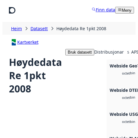
Hopp til hovudinnhald
Finn data
Meny
Heim
Datasett
Høydedata Re 1pkt 2008
Kartverket
Distribusjonar
API
Bruk datasett
5
Høydedata
Webside Geo
Re 1pkt
bin
octet
2008
Webside DTE
bin
octet
Webside US
bin
octet