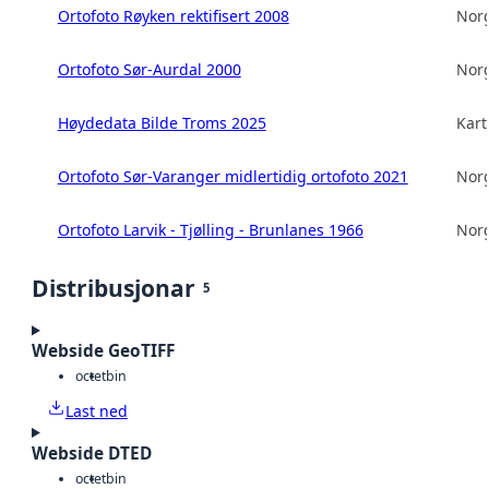
Ortofoto Røyken rektifisert 2008
Norg
Ortofoto Sør-Aurdal 2000
Norg
Høydedata Bilde Troms 2025
Kart
Ortofoto Sør-Varanger midlertidig ortofoto 2021
Norg
Ortofoto Larvik - Tjølling - Brunlanes 1966
Norg
Distribusjonar
5
Webside GeoTIFF
octet
bin
Last ned
Webside DTED
octet
bin