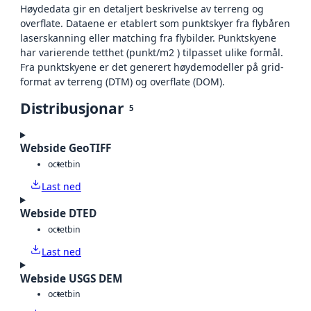
Høydedata gir en detaljert beskrivelse av terreng og
overflate. Dataene er etablert som punktskyer fra flybåren
laserskanning eller matching fra flybilder. Punktskyene
har varierende tetthet (punkt/m2 ) tilpasset ulike formål.
Fra punktskyene er det generert høydemodeller på grid-
format av terreng (DTM) og overflate (DOM).
Distribusjonar
5
Webside GeoTIFF
octet
bin
Last ned
Webside DTED
octet
bin
Last ned
Webside USGS DEM
octet
bin