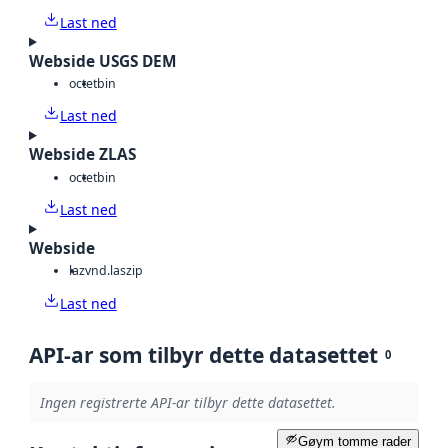
Last ned
Webside USGS DEM
octet
bin
Last ned
Webside ZLAS
octet
bin
Last ned
Webside
laz
vnd.laszip
Last ned
API-ar som tilbyr dette datasettet
0
Ingen registrerte API-ar tilbyr dette datasettet.
Gøym tomme rader